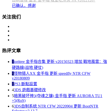
古树旋律 重生 金手指 我爱吃洋葱 SX v20221207
已确认，感谢
关注我们
热评文章
1
ioritree 金手指合集 更新 v20150323 增加 戰地風雲：強
硬路線(战地 硬仗)
2
怪物猎人XX 金手指 更新 speedfly NTR CFW
v20180809
3
PS3 斷點設置
4
3DS 遊戲基礎修改
5
暗黑破坏神3(夺魂之镰) 金手指 更新 AURORA TU1
+5(RoS)
6
3DS自制系统 NTR CFW 20220904 更新 BootNTR
Selector v2.13.7