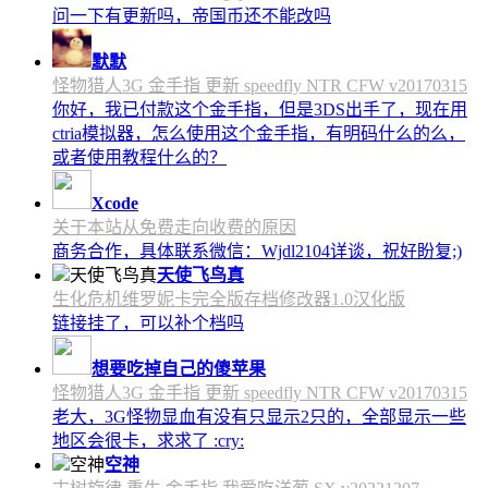
问一下有更新吗，帝国币还不能改吗
默默
怪物猎人3G 金手指 更新 speedfly NTR CFW v20170315
你好，我已付款这个金手指，但是3DS出手了，现在用
ctria模拟器，怎么使用这个金手指，有明码什么的么，
或者使用教程什么的？
Xcode
关于本站从免费走向收费的原因
商务合作，具体联系微信：Wjdl2104详谈，祝好盼复;)
天使飞鸟真
生化危机维罗妮卡完全版存档修改器1.0汉化版
链接挂了，可以补个档吗
想要吃掉自己的傻苹果
怪物猎人3G 金手指 更新 speedfly NTR CFW v20170315
老大，3G怪物显血有没有只显示2只的，全部显示一些
地区会很卡，求求了 :cry:
空神