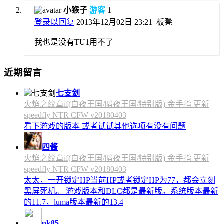
小猴子
游客
1
登录以回复
2013年12月02日 23:21
板凳
我也是没有TU1用不了
近期留言
七支剑
火焰之纹章if(白夜王国/暗夜王国/特别版) 金手指 更新
speedfly NTR CFW v20180403
看下游戏的版本 或者试试其他选项有没有问题
四酱
火焰之纹章if(白夜王国/暗夜王国/特别版) 金手指 更新
speedfly NTR CFW v20180403
太太，一开锁定HP当前HP或者锁定HP为77，都会立刻
黑屏死机。 游戏版本和DLC都是最新版。系统版本最新
的11.7，luma版本最新的13.4
pk85