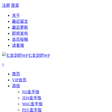
注册
登录
关于
最近留言
最近更新
即将发布
会员投稿
读者墙
七支剑的WP
×
首页
VIP会员
游戏
NS金手指
3DS金手指
WiiU金手指
PSV金手指