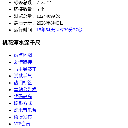
标签总数：7132 个
链接数量：5 个
浏览总量：12244099 次
最后更新：2026年8月3日
运行时间：
15年54天14时39分37秒
桃花潭水深千尺
站点地图
友情链接
马里奥赛车
试试手气
热门标签
本站公告栏
代码高亮
联系方式
虾米音乐台
微博发布
VIP会员