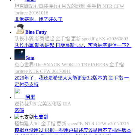
坦克戰記4 /重裝機兵4 月光的歌姬 金手指 NTR CFW
ioritree 20161016
非常感谢，找了好久了
Blue Fatty
队长小翼 新秀崛起 金手指 更新 speedfly SX v20260803
队长小翼 新秀崛起 日版最新1.47，可否抽空更信一下？
Sam
点心世界/The SNACK WORLD TREJARERS 金手指
ioritree NTR CFW 20170911
2026年了，我还是希望大大能更新3.2版本的 金手指 一
定付费支持
阿里
逆转裁判5 完美汉化版 CIA
密码
七支剑
怪物猎人3G 金手指 更新 speedfly NTR CFW v20170315
模拟器没用过 根据一些用户描述应该是用不了插件版本