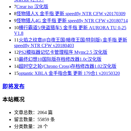
7
Crear iso 汉化版
8
怪物猎人X 金手指 更新 speedfly NTR CFW v20170309
9
怪物猎人4G 金手指 更新 speedfly NTR CFW v20180714
10
横行霸道5/侠盗猎车5 金手指 更新 AURORA TU 0-25
V1.8
11
火焰之纹章if(白夜王国/暗夜王国/特别版) 金手指 更新
speedfly NTR CFW v20180403
12
PS2模拟器记忆卡管理程序 Mymc2.5 汉化版
13
最终幻想10国际版存档修改器1.0c汉化版
14
超时空之轮(Chrono Cross)存档修改器1.02汉化版
15
optantic XBLA 金手指合集 更新 179合1 v20150320
即将发布
本站概况
文章总数：2064 篇
留言数量：55859 条
分类数量：28 个