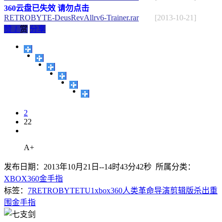
360云盘已失效 请勿点击
RETROBYTE-DeusRevAllrv6-Trainer.rar
[2013-10-21]
赞
1
赏
分享
2
22
A+
发布日期：2013年10月21日--14时43分42秒 所属分类：
XBOX360金手指
标签：
7
RETROBYTE
TU1
xbox360
人类革命
导演剪辑版
杀出重
围
金手指