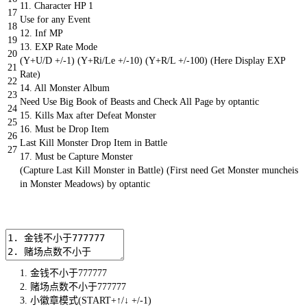
11.
Character
HP
1
17
Use
for
any
Event
18
12.
Inf
MP
19
13.
EXP
Rate
Mode
20
(
Y
+
U
/
D
+
/
-
1
)
(
Y
+
Ri
/
Le
+
/
-
10
)
(
Y
+
R
/
L
+
/
-
100
)
(
Here
Display
EXP
21
Rate
)
22
14.
All
Monster
Album
23
Need
Use
Big
Book
of
Beasts
and
Check
All
Page
by
optantic
24
15.
Kills
Max
after
Defeat
Monster
25
16.
Must
be
Drop
Item
26
Last
Kill
Monster
Drop
Item
in
Battle
27
17.
Must
be
Capture
Monster
(
Capture
Last
Kill
Monster
in
Battle
)
(
First
need
Get
Monster
muncheis
in
Monster
Meadows
)
by
optantic
1.
金钱不小于
777777
2.
赌场点数不小于
777777
3.
小徽章模式
(
START
+
↑
/
↓
+
/
-
1
)