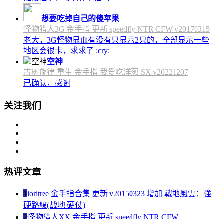
想要吃掉自己的傻苹果
怪物猎人3G 金手指 更新 speedfly NTR CFW v20170315
老大，3G怪物显血有没有只显示2只的，全部显示一些
地区会很卡，求求了 :cry:
空神
古树旋律 重生 金手指 我爱吃洋葱 SX v20221207
已确认，感谢
关注我们
热评文章
1
ioritree 金手指合集 更新 v20150323 增加 戰地風雲：強
硬路線(战地 硬仗)
2
怪物猎人XX 金手指 更新 speedfly NTR CFW