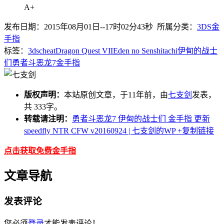
A+
发布日期：2015年08月01日--17时02分43秒 所属分类：
3DS金
手指
标签：
3ds
cheat
Dragon Quest VII
Eden no Senshitachi
伊甸的战士
们
勇者斗恶龙7
金手指
版权声明：
本站原创文章，于11年前，由
七支剑
发表，
共 333字。
转载请注明：
勇者斗恶龙7 伊甸的战士们 金手指 更新
speedfly NTR CFW v20160924 | 七支剑的WP
+复制链接
点击获取免费金手指
文章导航
发表评论
您必须
登录
才能发表评论！