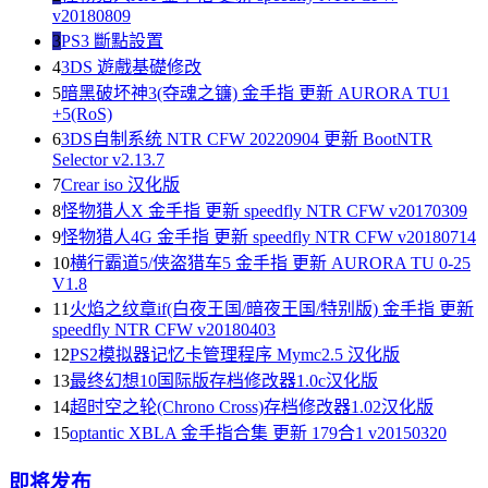
v20180809
3
PS3 斷點設置
4
3DS 遊戲基礎修改
5
暗黑破坏神3(夺魂之镰) 金手指 更新 AURORA TU1
+5(RoS)
6
3DS自制系统 NTR CFW 20220904 更新 BootNTR
Selector v2.13.7
7
Crear iso 汉化版
8
怪物猎人X 金手指 更新 speedfly NTR CFW v20170309
9
怪物猎人4G 金手指 更新 speedfly NTR CFW v20180714
10
横行霸道5/侠盗猎车5 金手指 更新 AURORA TU 0-25
V1.8
11
火焰之纹章if(白夜王国/暗夜王国/特别版) 金手指 更新
speedfly NTR CFW v20180403
12
PS2模拟器记忆卡管理程序 Mymc2.5 汉化版
13
最终幻想10国际版存档修改器1.0c汉化版
14
超时空之轮(Chrono Cross)存档修改器1.02汉化版
15
optantic XBLA 金手指合集 更新 179合1 v20150320
即将发布