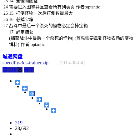
23
14.
全怪物图鉴
24
需要进入图鉴并且查看所有列表页
作者
:
optantic
25
15.
打倒怪物一次后打倒数量最大
26
16.
必掉宝箱
27
战斗中最后一个杀死的怪物必定会掉宝箱
17.
必定捕获
(
捕获战斗中最后一个杀死的怪物
)
(
首先需要拿到怪物农场的魔物
饵料
)
作者
:
optantic
城通网盘
speedfly-3ds-trainer.zip
[2015-08-04]
赞
218
赏
分享
219
28,692