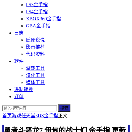
PS3金手指
PS4金手指
XBOX360金手指
GBA金手指
日志
随便说说
影音推荐
代码资料
软件
游戏工具
汉化工具
媒体工具
进制转换
订单
搜索
首页
游戏
任天堂
3DS金手指
正文
勇者斗恶龙7 伊甸的战士们 金手指 更新