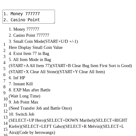
1.
Money
777777
2.
Casino
Point
777777
3.
Small
Coin
Mode
(
START
+
U
/
D
+
/
-
1
)
1
Here
Display
Small
Coin
Value
2
4.
Exist
Item
77
in
Bag
3
5.
All
Item
Mode
in
Bag
4
(
START
+
A
All
Item
77
)
(
START
+
B
Clear
Bug
Item
First
Sort
is
Good
)
5
(
START
+
X
Clear
All
Stone
)
(
START
+
Y
Clear
All
Item
)
6
6.
Inf
HP
7
7.
Instant
Kill
8
8.
EXP
Max
after
Battle
9
(
Wait
Long
Time
)
10
9.
Job
Point
Max
11
(
Need
Transfer
Job
and
Battle
Once
)
12
10.
Switch
Job
13
(
SELECT
+
UP
Hero
)
(
SELECT
+
DOWN
Maribel
)
(
SELECT
+
RIGHT
14
Kiefer
)
(
SELECT
+
LEFT
Gabo
)
(
SELECT
+
R
Melvin
)
(
SELECT
+
L
15
Aira
)
(
Code
by
herowangx
)
16