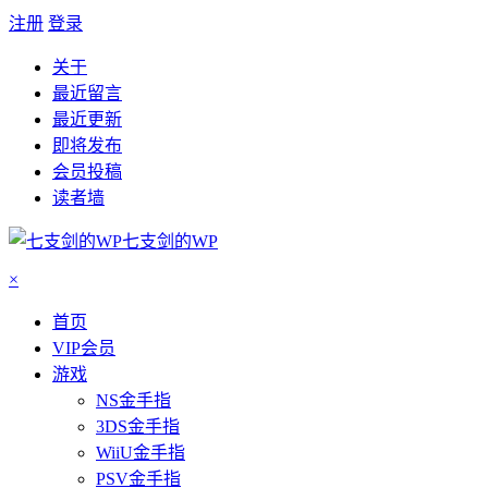
注册
登录
关于
最近留言
最近更新
即将发布
会员投稿
读者墙
七支剑的WP
×
首页
VIP会员
游戏
NS金手指
3DS金手指
WiiU金手指
PSV金手指