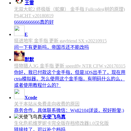
王雷
无双大蛇2 终极版（蛇魔） 金手指 Fullcodes(树的原理)
PS4CHT v20180819
66666666666真的好
E
挺进地牢 金手指 更新 gayfriend SX v20210915
问一下有更新吗，帝国币还不能改吗
默默
怪物猎人3G 金手指 更新 speedfly NTR CFW v20170315
你好，我已付款这个金手指，但是3DS出手了，现在用
ctria模拟器，怎么使用这个金手指，有明码什么的么，
或者使用教程什么的？
Xcode
关于本站从免费走向收费的原因
商务合作，具体联系微信：Wjdl2104详谈，祝好盼复;)
天使飞鸟真
生化危机维罗妮卡完全版存档修改器1.0汉化版
链接挂了，可以补个档吗