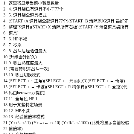
1
这里将显示当前小徽章数量
2
4.
道具袋已有道具不小于
77
个
3
5.
道具袋全道具模式
4
(
START
+
A
道具袋全部道具
77
个
)
(
START
+
B
清除
BUG
道具
最好先
5
整理下道具
)
(
START
+
X
清除所有石板
)
(
START
+
Y
清空道具袋所有
6
道具
)
7
6.
HP
不减
8
7.
秒杀
9
8.
战斗后经验值最大
10
(
升级会升好久
)
11
9.
职业熟练度最大
12
(
需要转职并战斗一次
)
13
10.
职业切换模式
14
(
SELECT
+
↑
主角
)
(
SELECT
+
↓
玛丽贝尔
)
(
SELECT
+
→
奇法
)
15
(
SELECT
+
←
卡波
)
(
SELECT
+
R
梅尔宾
)
(
SELECT
+
L
爱拉
)
(
代
16
码由
herowangx
提供
)
17
11.
全角色
HP
1
18
用于某些特定场景
19
12.
MP
不减
20
13.
经验值倍率模式
21
(
Y
+
↑
/
↓
+
/
-
1
)
(
Y
+
→
/
←
+
/
-
10
)
(
Y
+
R
/
L
+
/
-
100
)
(
此处将显示当前经验
22
值倍率
)