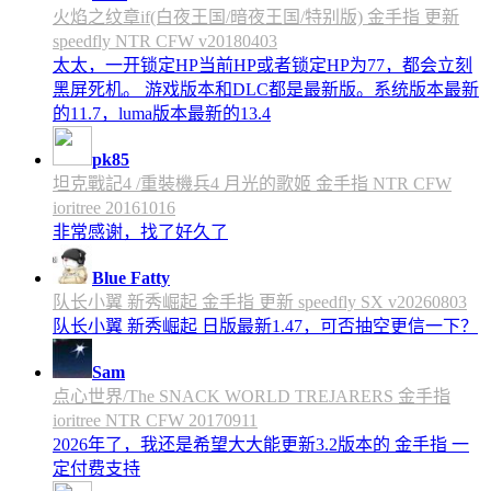
火焰之纹章if(白夜王国/暗夜王国/特别版) 金手指 更新
speedfly NTR CFW v20180403
太太，一开锁定HP当前HP或者锁定HP为77，都会立刻
黑屏死机。 游戏版本和DLC都是最新版。系统版本最新
的11.7，luma版本最新的13.4
pk85
坦克戰記4 /重裝機兵4 月光的歌姬 金手指 NTR CFW
ioritree 20161016
非常感谢，找了好久了
Blue Fatty
队长小翼 新秀崛起 金手指 更新 speedfly SX v20260803
队长小翼 新秀崛起 日版最新1.47，可否抽空更信一下？
Sam
点心世界/The SNACK WORLD TREJARERS 金手指
ioritree NTR CFW 20170911
2026年了，我还是希望大大能更新3.2版本的 金手指 一
定付费支持