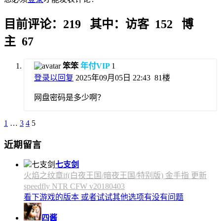
目前评论：219 其中：访客 152 博
主 67
笨笨
年付VIP
1
登录以回复
2025年09月05日 22:43
81楼
网盘密码是多少啊？
1
…
3
4
5
近期留言
七支剑
火焰之纹章if(白夜王国/暗夜王国/特别版) 金手指 更新
speedfly NTR CFW v20180403
看下游戏的版本 或者试试其他选项有没有问题
四酱