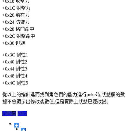
+0x18 攻擊力
+0x1C 射擊力
+0x20 潛在力
+0x24 防禦力
+0x28 格鬥命中
+0x2C 射擊命中
+0x30 迴避
+0x3C 耐性1
+0x40 耐性2
+0x44 耐性3
+0x48 耐性4
+0x4C 耐性5
從以上的指針進而找到角色們的能力進行poke時,狀態欄的數
據不會顯示出修改後數值,但是實際上狀態已經改變。
赞
2
赏
分享