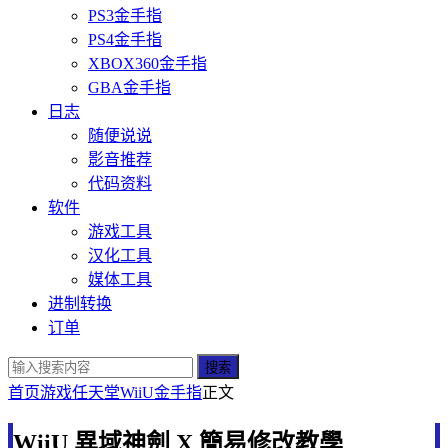
PS3金手指
PS4金手指
XBOX360金手指
GBA金手指
日志
随便说说
影音推荐
代码资料
软件
游戏工具
汉化工具
媒体工具
进制转换
订单
搜索
首页
游戏
任天堂
WiiU金手指
正文
WiiU 異域神劍 X 簡易修改教學