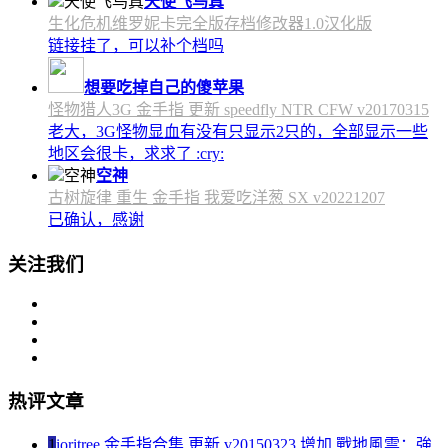
天使飞鸟真
生化危机维罗妮卡完全版存档修改器1.0汉化版
链接挂了，可以补个档吗
想要吃掉自己的傻苹果
怪物猎人3G 金手指 更新 speedfly NTR CFW v20170315
老大，3G怪物显血有没有只显示2只的，全部显示一些
地区会很卡，求求了 :cry:
空神
古树旋律 重生 金手指 我爱吃洋葱 SX v20221207
已确认，感谢
关注我们
热评文章
1
ioritree 金手指合集 更新 v20150323 增加 戰地風雲：強