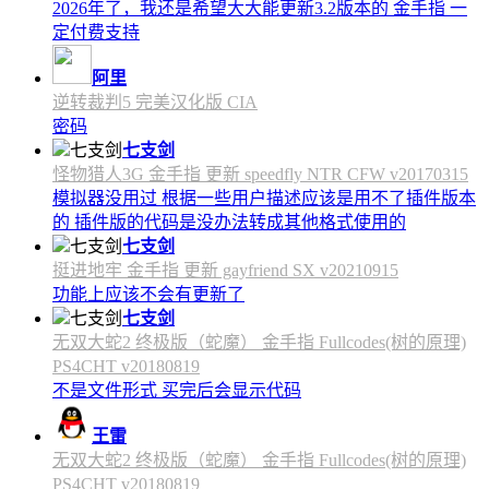
2026年了，我还是希望大大能更新3.2版本的 金手指 一
定付费支持
阿里
逆转裁判5 完美汉化版 CIA
密码
七支剑
怪物猎人3G 金手指 更新 speedfly NTR CFW v20170315
模拟器没用过 根据一些用户描述应该是用不了插件版本
的 插件版的代码是没办法转成其他格式使用的
七支剑
挺进地牢 金手指 更新 gayfriend SX v20210915
功能上应该不会有更新了
七支剑
无双大蛇2 终极版（蛇魔） 金手指 Fullcodes(树的原理)
PS4CHT v20180819
不是文件形式 买完后会显示代码
王雷
无双大蛇2 终极版（蛇魔） 金手指 Fullcodes(树的原理)
PS4CHT v20180819