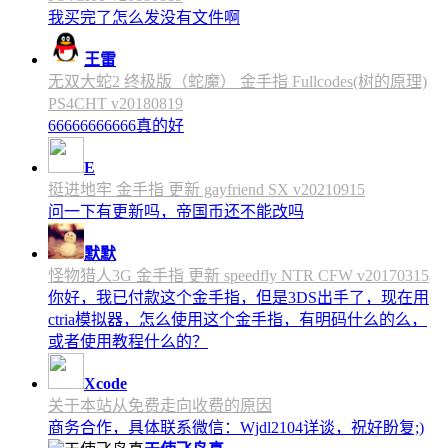
我买完了怎么发没有文件啊
王雷
无双大蛇2 终极版（蛇魔） 金手指 Fullcodes(树的原理)
PS4CHT v20180819
66666666666真的好
E
挺进地牢 金手指 更新 gayfriend SX v20210915
问一下有更新吗，帝国币还不能改吗
默默
怪物猎人3G 金手指 更新 speedfly NTR CFW v20170315
你好，我已付款这个金手指，但是3DS出手了，现在用
ctria模拟器，怎么使用这个金手指，有明码什么的么，
或者使用教程什么的？
Xcode
关于本站从免费走向收费的原因
商务合作，具体联系微信：Wjdl2104详谈，祝好盼复;)