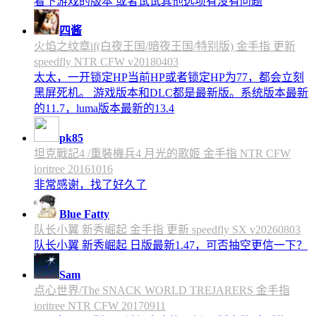
看下游戏的版本 或者试试其他选项有没有问题
四酱
火焰之纹章if(白夜王国/暗夜王国/特别版) 金手指 更新
speedfly NTR CFW v20180403
太太，一开锁定HP当前HP或者锁定HP为77，都会立刻
黑屏死机。 游戏版本和DLC都是最新版。系统版本最新
的11.7，luma版本最新的13.4
pk85
坦克戰記4 /重裝機兵4 月光的歌姬 金手指 NTR CFW
ioritree 20161016
非常感谢，找了好久了
Blue Fatty
队长小翼 新秀崛起 金手指 更新 speedfly SX v20260803
队长小翼 新秀崛起 日版最新1.47，可否抽空更信一下？
Sam
点心世界/The SNACK WORLD TREJARERS 金手指
ioritree NTR CFW 20170911