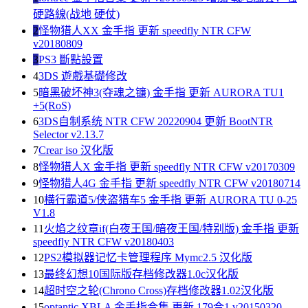
硬路線(战地 硬仗)
2
怪物猎人XX 金手指 更新 speedfly NTR CFW
v20180809
3
PS3 斷點設置
4
3DS 遊戲基礎修改
5
暗黑破坏神3(夺魂之镰) 金手指 更新 AURORA TU1
+5(RoS)
6
3DS自制系统 NTR CFW 20220904 更新 BootNTR
Selector v2.13.7
7
Crear iso 汉化版
8
怪物猎人X 金手指 更新 speedfly NTR CFW v20170309
9
怪物猎人4G 金手指 更新 speedfly NTR CFW v20180714
10
横行霸道5/侠盗猎车5 金手指 更新 AURORA TU 0-25
V1.8
11
火焰之纹章if(白夜王国/暗夜王国/特别版) 金手指 更新
speedfly NTR CFW v20180403
12
PS2模拟器记忆卡管理程序 Mymc2.5 汉化版
13
最终幻想10国际版存档修改器1.0c汉化版
14
超时空之轮(Chrono Cross)存档修改器1.02汉化版
15
optantic XBLA 金手指合集 更新 179合1 v20150320