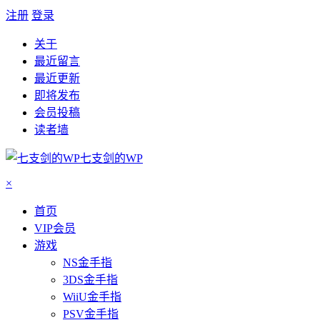
注册
登录
关于
最近留言
最近更新
即将发布
会员投稿
读者墙
七支剑的WP
×
首页
VIP会员
游戏
NS金手指
3DS金手指
WiiU金手指
PSV金手指