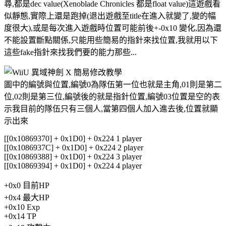
尋,都是dec value(Xenoblade Chronicles 都是float value)這遊戲看
似靜態,實際上還是跑掉(退出遊戲至title在進入就變了,變的幅
度很大),或是每次進入遊戲時位置可能前後+-0x10 變化,因為還
不能設置斷點關係,只能用些簡易的指針來找位置,我就用以下
這些fake指針來找我們要的能力那些...
圖中的編號與位置,編號0為隊伍第一位也就是主角,01則是第二
位,02則是第三位,編號後的就是指針位置,編號03位置是空的表
示我目前的隊伍只有三個人,當第四個人加入進去後,位置就顯
示出來
[[0x10869370] + 0x1D0] + 0x224 1 player
[[0x1086937C] + 0x1D0] + 0x224 2 player
[[0x10869388] + 0x1D0] + 0x224 3 player
[[0x10869394] + 0x1D0] + 0x224 4 player
+0x0 目前HP
+0x4 最大HP
+0x10 Exp
+0x14 TP