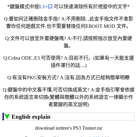
*鍵盤模式中按
L1+口
可以快速清除所有於視窗中的文字*
Q:要如何正確刪除金手指? A:不用刪除, ,此金手指文件不會影
響你任何遊戲文件,也不需要替換任何EBOOT MOD 文件。
Q:文件可以放至外置硬盤嗎? A:不行,請按照指示放至內置硬
盤。
Q:Cobra ODE ,E3 可否使用? A:目前不行。(如果有一天能支援
插件運行的話....)
Q:有沒有PKG安裝方式? A:沒有,因為方式已經夠簡單明瞭
Q:鍵盤中的中文看不懂,可否切換成英文? A:金手指引擎會依據
你的系統語言來切換(繁體與簡體以外的系統語言一律顯示作
者鱉腳的英文說明)
English explain
download ioritree's PS3 Trainer.rar