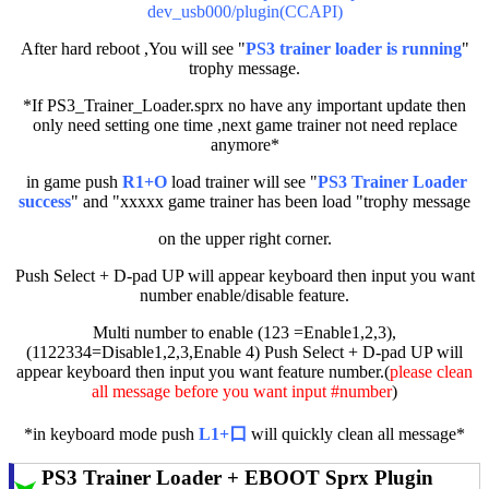
dev_usb000/plugin(CCAPI)
After hard reboot ,You will see "
PS3 trainer loader is running
"
trophy
message.
*If PS3_Trainer_Loader.sprx no have any important update then
only need setting one time ,next game trainer not need replace
anymore*
in game push
R1+O
load trainer will see "
PS3 Trainer Loader
success
" and "xxxxx game trainer has been load "
trophy
message
on the upper right corner.
Push Select + D-pad UP will appear keyboard then input you want
number enable/disable feature.
Multi number to enable (123 =Enable1,2,3),
(1122334=Disable1,2,3,Enable 4) Push Select + D-pad UP will
appear keyboard then input you want feature number.(
please clean
all message before you want input #number
)
*in keyboard mode push
L1+口
will quickly clean all message*
PS3 Trainer Loader + EBOOT Sprx Plugin