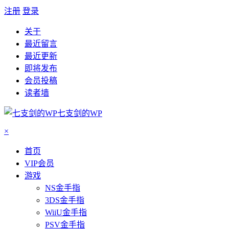
注册
登录
关于
最近留言
最近更新
即将发布
会员投稿
读者墙
七支剑的WP
×
首页
VIP会员
游戏
NS金手指
3DS金手指
WiiU金手指
PSV金手指