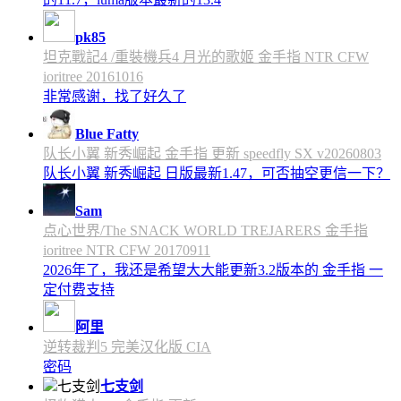
pk85
坦克戰記4 /重裝機兵4 月光的歌姬 金手指 NTR CFW
ioritree 20161016
非常感谢，找了好久了
Blue Fatty
队长小翼 新秀崛起 金手指 更新 speedfly SX v20260803
队长小翼 新秀崛起 日版最新1.47，可否抽空更信一下？
Sam
点心世界/The SNACK WORLD TREJARERS 金手指
ioritree NTR CFW 20170911
2026年了，我还是希望大大能更新3.2版本的 金手指 一
定付费支持
阿里
逆转裁判5 完美汉化版 CIA
密码
七支剑