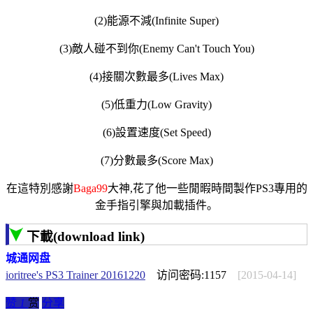
(2)能源不減(Infinite Super)
(3)敵人碰不到你(Enemy Can't Touch You)
(4)接關次數最多(Lives Max)
(5)低重力(Low Gravity)
(6)設置速度(Set Speed)
(7)分數最多(Score Max)
在這特別感謝
Baga99
大神,花了他一些閒暇時間製作PS3專用的
金手指引擎與加載插件。
下載(download link)
城通网盘
ioritree's PS3 Trainer 20161220
访问密码:1157
[2015-04-14]
赞
1
赏
分享