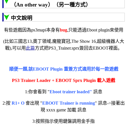
（An other way）（另一種方式）
中文說明
有些遊戲因為ps3mapi本身有
bug
,只能透過Eboot plugin來使用
(比如三國志13,奧丁領域,魔龍寶冠,The Show 16,超級機器人大
戰),可以用
此篇
方式把PS3_Trainer.sprx簽回去EBOOT裡面。
順便一題,該EBOOT Plugin 重簽方式適用於每一款遊戲
PS3 Trainer Loader + EBOOT Sprx Plugin 載入遊戲
1:你會看到 "
Eboot trainer loaded"
訊息
2:按
R1+ O
會出現 "
EBOOT Trainer is running
" 訊息->接著出
現 xxxx game 加載 訊息
3:按照指示使用鍵盤調用金手指