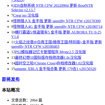
+5(RoS)
6
3DS自制系统 NTR CFW 20220904 更新 BootNTR
Selector v2.13.7
7
Crear iso 汉化版
8
怪物猎人X 金手指 更新 speedfly NTR CFW v20170309
9
怪物猎人4G 金手指 更新 speedfly NTR CFW v20180714
10
横行霸道5/侠盗猎车5 金手指 更新 AURORA TU 0-25
V1.8
11
火焰之纹章if(白夜王国/暗夜王国/特别版) 金手指 更新
speedfly NTR CFW v20180403
12
PS2模拟器记忆卡管理程序 Mymc2.5 汉化版
13
最终幻想10国际版存档修改器1.0c汉化版
14
超时空之轮(Chrono Cross)存档修改器1.02汉化版
15
optantic XBLA 金手指合集 更新 179合1 v20150320
即将发布
本站概况
文章总数：2064 篇