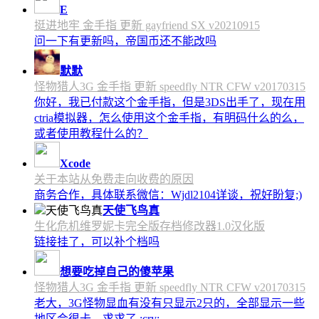
E
挺进地牢 金手指 更新 gayfriend SX v20210915
问一下有更新吗，帝国币还不能改吗
默默
怪物猎人3G 金手指 更新 speedfly NTR CFW v20170315
你好，我已付款这个金手指，但是3DS出手了，现在用
ctria模拟器，怎么使用这个金手指，有明码什么的么，
或者使用教程什么的？
Xcode
关于本站从免费走向收费的原因
商务合作，具体联系微信：Wjdl2104详谈，祝好盼复;)
天使飞鸟真
生化危机维罗妮卡完全版存档修改器1.0汉化版
链接挂了，可以补个档吗
想要吃掉自己的傻苹果
怪物猎人3G 金手指 更新 speedfly NTR CFW v20170315
老大，3G怪物显血有没有只显示2只的，全部显示一些
地区会很卡，求求了 :cry: