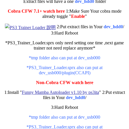
Extract files will have a one
dev_hdd0
folder
Cobra CFW 7.1+ watch here
1:Make Sure Your cobra mode
already toggle "
Enable
"
2:Put extract files in Your
dev_hdd0
/
3:Hard Reboot
*PS3_Trainer_Loader.sprx only need setting one time ,next game
trainer not need replace anymore*
*tmp folder also can put at dev_usb000
*PS3_Trainer_Loader.sprx also can put at
dev_usb000/plugin(CCAPI)
Non-Cobra CFW watch here
1:Install "
Funny Mamba Autoloader v1.10 by ps3ita
" 2:Put extract
files in Your
dev_hdd0
/
3:Hard Reboot
*tmp folder also can put at dev_usb000
*PS3_Trainer_Loader.sprx also can put at