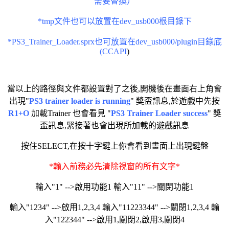
需要替換）
*tmp文件也可以放置在dev_usb000根目錄下
*PS3_Trainer_Loader.sprx也可放置在dev_usb000/plugin目錄底
(CCAPI
)
當以上的路徑與文件都設置對了之後,開機後在畫面右上角會
出現"
PS3 trainer loader is running
" 獎盃訊息,於遊戲中先按
R1+O
加載Trainer 也會看見 "
PS3 Trainer Loader success
" 獎
盃訊息,緊接著也會出現所加載的遊戲訊息
按住SELECT,在按十字鍵上你會看到畫面上出現鍵盤
*輸入前務必先清除視窗的所有文字*
輸入"1" -->啟用功能1 輸入"11" -->關閉功能1
輸入"1234" -->啟用1,2,3,4 輸入"11223344" -->關閉1,2,3,4 輸
入"122344" -->啟用1,關閉2,啟用3,關閉4