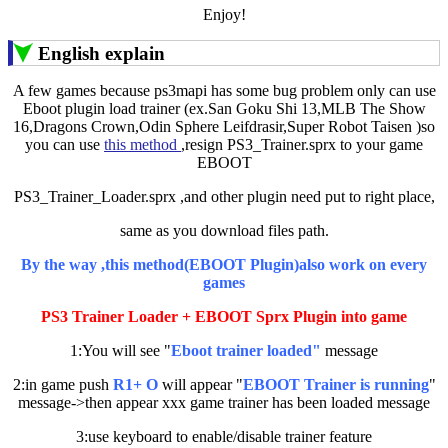
Enjoy!
English explain
A few games because ps3mapi has some bug problem only can use
Eboot plugin load trainer (ex.San Goku Shi 13,MLB The Show
16,Dragons Crown,Odin Sphere Leifdrasir,Super Robot Taisen )so
you can use
this method
,resign PS3_Trainer.sprx to your game
EBOOT
PS3_Trainer_Loader.sprx ,and other plugin need put to right place,
same as you download files path.
By the way ,this method(EBOOT Plugin)also work on every
games
PS3 Trainer Loader + EBOOT Sprx Plugin into game
1:You will see "
Eboot trainer loaded"
message
2:in game push
R1+ O
will appear "
EBOOT Trainer is running
"
message->then appear xxx game trainer has been loaded message
3:use keyboard to enable/disable trainer feature