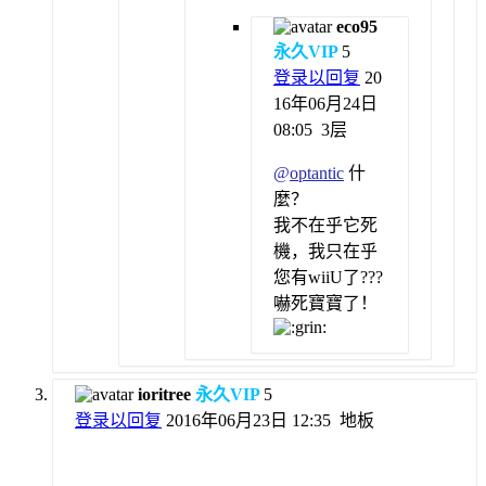
eco95
永久VIP
5
登录以回复
20
16年06月24日
08:05
3层
@
optantic
什
麼？
我不在乎它死
機，我只在乎
您有wiiU了???
嚇死寶寶了！
ioritree
永久VIP
5
登录以回复
2016年06月23日 12:35
地板