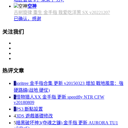
空神
古树旋律 重生 金手指 我爱吃洋葱 SX v20221207
已确认，感谢
关注我们
热评文章
1
ioritree 金手指合集 更新 v20150323 增加 戰地風雲：強
硬路線(战地 硬仗)
2
怪物猎人XX 金手指 更新 speedfly NTR CFW
v20180809
3
PS3 斷點設置
4
3DS 遊戲基礎修改
5
暗黑破坏神3(夺魂之镰) 金手指 更新 AURORA TU1