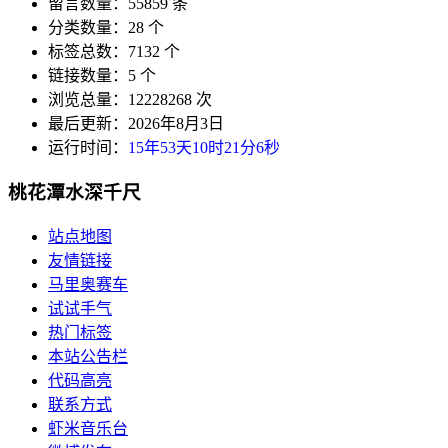
留言数量：55859 条
分类数量：28 个
标签总数：7132 个
链接数量：5 个
浏览总量：12228268 次
最后更新：2026年8月3日
运行时间：
15年53天10时21分7秒
桃花潭水深千尺
站点地图
友情链接
马里奥赛车
试试手气
热门标签
本站公告栏
代码高亮
联系方式
虾米音乐台