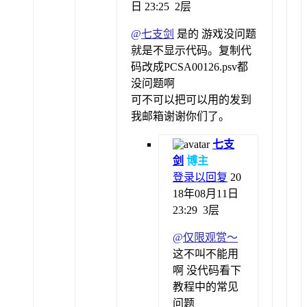
日 23:25
2层
@
七支剑
是的 游戏没问题
就是不显示代码。复制代
码改成PCSA00126.psv都
没问题啊
可不可以把可以用的发到
我邮箱谢谢你们了。
七支
剑
博主
登录以回复
20
18年08月11日
23:29
3层
@
仅限观赏～
这不叫不能用
啊 没代码看下
教程中的常见
问题