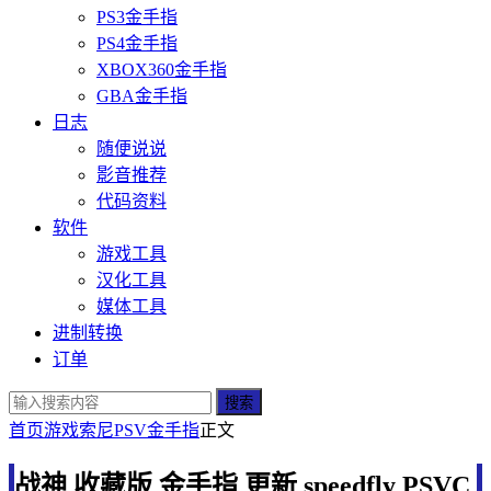
PS3金手指
PS4金手指
XBOX360金手指
GBA金手指
日志
随便说说
影音推荐
代码资料
软件
游戏工具
汉化工具
媒体工具
进制转换
订单
搜索
首页
游戏
索尼
PSV金手指
正文
战神 收藏版 金手指 更新 speedfly PSVC