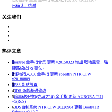
古树旋律 重生 金手指 我爱吃洋葱 SX v20221207
已确认，感谢
关注我们
热评文章
1
ioritree 金手指合集 更新 v20150323 增加 戰地風雲：強
硬路線(战地 硬仗)
2
怪物猎人XX 金手指 更新 speedfly NTR CFW
v20180809
3
PS3 斷點設置
4
3DS 遊戲基礎修改
5
暗黑破坏神3(夺魂之镰) 金手指 更新 AURORA TU1
+5(RoS)
6
3DS自制系统 NTR CFW 20220904 更新 BootNTR
Selector v2.13.7