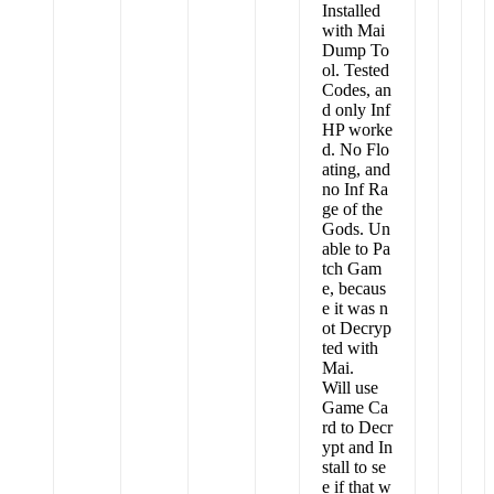
Installed
with Mai
Dump To
ol. Tested
Codes, an
d only Inf
HP worke
d. No Flo
ating, and
no Inf Ra
ge of the
Gods. Un
able to Pa
tch Gam
e, becaus
e it was n
ot Decryp
ted with
Mai.
Will use
Game Ca
rd to Decr
ypt and In
stall to se
e if that w