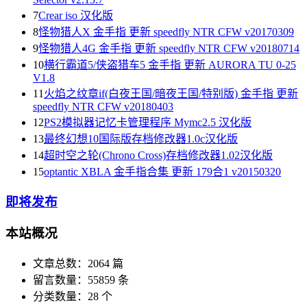
7
Crear iso 汉化版
8
怪物猎人X 金手指 更新 speedfly NTR CFW v20170309
9
怪物猎人4G 金手指 更新 speedfly NTR CFW v20180714
10
横行霸道5/侠盗猎车5 金手指 更新 AURORA TU 0-25
V1.8
11
火焰之纹章if(白夜王国/暗夜王国/特别版) 金手指 更新
speedfly NTR CFW v20180403
12
PS2模拟器记忆卡管理程序 Mymc2.5 汉化版
13
最终幻想10国际版存档修改器1.0c汉化版
14
超时空之轮(Chrono Cross)存档修改器1.02汉化版
15
optantic XBLA 金手指合集 更新 179合1 v20150320
即将发布
本站概况
文章总数：2064 篇
留言数量：55859 条
分类数量：28 个