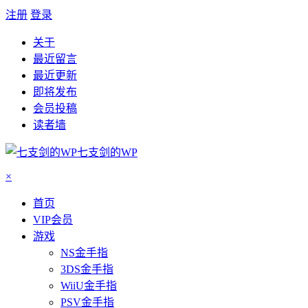
注册
登录
关于
最近留言
最近更新
即将发布
会员投稿
读者墙
七支剑的WP
×
首页
VIP会员
游戏
NS金手指
3DS金手指
WiiU金手指
PSV金手指