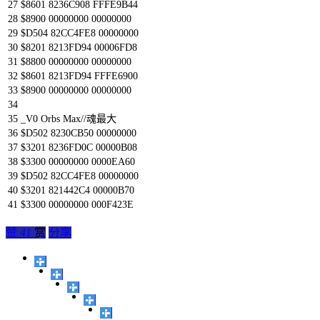
27
$
8601
8236C908
FFFE9B44
28
$
8900
00000000
00000000
29
$
D504
82CC4FE8
00000000
30
$
8201
8213FD94
00006FD8
31
$
8800
00000000
00000000
32
$
8601
8213FD94
FFFE6900
33
$
8900
00000000
00000000
34
35
_V0
Orbs
Max
//魂最大
36
$
D502
8230CB50
00000000
37
$
3201
8236FD0C
00000B08
38
$
3300
00000000
0000EA60
39
$
D502
82CC4FE8
00000000
40
$
3201
821442C4
00000B70
41
$
3300
00000000
000F423E
赞
41
赏
分享