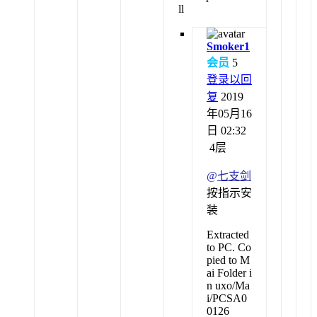
ll
Smoker1
会员
5
登录以回
复
2019
年05月16
日 02:32
4层
@
七支剑
按指示安
装
Extracted
to PC. Co
pied to M
ai Folder i
n uxo/Ma
i/PCSA0
0126