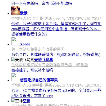
问一下有更新吗，帝国币还不能改吗
默默
怪物猎人3G 金手指 更新 speedfly NTR CFW v20170315
你好，我已付款这个金手指，但是3DS出手了，现在用
ctria模拟器，怎么使用这个金手指，有明码什么的么，
或者使用教程什么的？
Xcode
关于本站从免费走向收费的原因
商务合作，具体联系微信：Wjdl2104详谈，祝好盼复;)
天使飞鸟真
生化危机维罗妮卡完全版存档修改器1.0汉化版
链接挂了，可以补个档吗
想要吃掉自己的傻苹果
怪物猎人3G 金手指 更新 speedfly NTR CFW v20170315
老大，3G怪物显血有没有只显示2只的，全部显示一些
地区会很卡，求求了 :cry:
空神