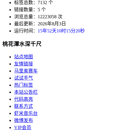
标签总数：7132 个
链接数量：5 个
浏览总量：12223058 次
最后更新：2026年8月3日
运行时间：
15年52天10时15分21秒
桃花潭水深千尺
站点地图
友情链接
马里奥赛车
试试手气
热门标签
本站公告栏
代码高亮
联系方式
虾米音乐台
微博发布
VIP会员