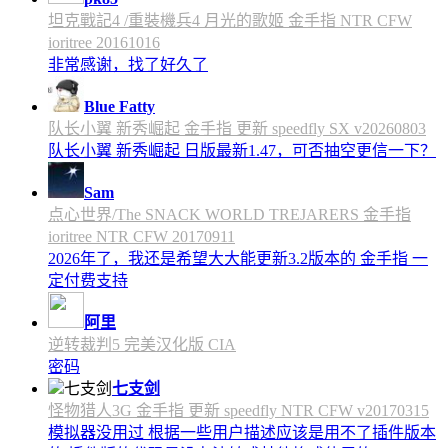
坦克戰記4 /重裝機兵4 月光的歌姬 金手指 NTR CFW
ioritree 20161016
非常感谢，找了好久了
Blue Fatty
队长小翼 新秀崛起 金手指 更新 speedfly SX v20260803
队长小翼 新秀崛起 日版最新1.47，可否抽空更信一下？
Sam
点心世界/The SNACK WORLD TREJARERS 金手指
ioritree NTR CFW 20170911
2026年了，我还是希望大大能更新3.2版本的 金手指 一
定付费支持
阿里
逆转裁判5 完美汉化版 CIA
密码
七支剑
怪物猎人3G 金手指 更新 speedfly NTR CFW v20170315
模拟器没用过 根据一些用户描述应该是用不了插件版本