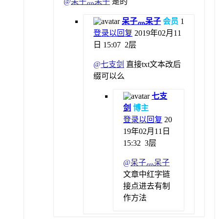
@
呆子灬呆子
是的
呆子灬呆子
会员
1
登录以回复
2019年02月11
日 15:07
2层
@
七支剑
直接txt文本改后
缀可以么
七支
剑
博主
登录以回复
20
19年02月11日
15:32
3层
@
呆子灬呆子
文章中红字链
接点进去有制
作方法