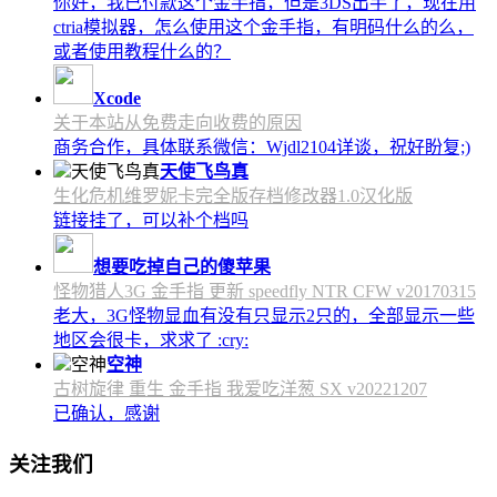
你好，我已付款这个金手指，但是3DS出手了，现在用
ctria模拟器，怎么使用这个金手指，有明码什么的么，
或者使用教程什么的？
Xcode
关于本站从免费走向收费的原因
商务合作，具体联系微信：Wjdl2104详谈，祝好盼复;)
天使飞鸟真
生化危机维罗妮卡完全版存档修改器1.0汉化版
链接挂了，可以补个档吗
想要吃掉自己的傻苹果
怪物猎人3G 金手指 更新 speedfly NTR CFW v20170315
老大，3G怪物显血有没有只显示2只的，全部显示一些
地区会很卡，求求了 :cry:
空神
古树旋律 重生 金手指 我爱吃洋葱 SX v20221207
已确认，感谢
关注我们