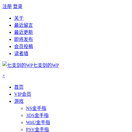
注册
登录
关于
最近留言
最近更新
即将发布
会员投稿
读者墙
七支剑的WP
×
首页
VIP会员
游戏
NS金手指
3DS金手指
WiiU金手指
PSV金手指