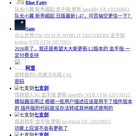
Blue Fatty
队长小翼 新秀崛起 金手指 更新 speedfly SX v20260803
队长小翼 新秀崛起 日版最新1.47，可否抽空更信一下？
Sam
点心世界/The SNACK WORLD TREJARERS 金手指
ioritree NTR CFW 20170911
2026年了，我还是希望大大能更新3.2版本的 金手指 一
定付费支持
阿里
逆转裁判5 完美汉化版 CIA
密码
七支剑
怪物猎人3G 金手指 更新 speedfly NTR CFW v20170315
模拟器没用过 根据一些用户描述应该是用不了插件版本
的 插件版的代码是没办法转成其他格式使用的
七支剑
挺进地牢 金手指 更新 gayfriend SX v20210915
功能上应该不会有更新了
七支剑