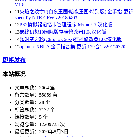
V1.8
11
火焰之纹章if(白夜王国/暗夜王国/特别版) 金手指 更新
speedfly NTR CFW v20180403
12
PS2模拟器记忆卡管理程序 Mymc2.5 汉化版
13
最终幻想10国际版存档修改器1.0c汉化版
14
超时空之轮(Chrono Cross)存档修改器1.02汉化版
15
optantic XBLA 金手指合集 更新 179合1 v20150320
即将发布
本站概况
文章总数：2064 篇
留言数量：55859 条
分类数量：28 个
标签总数：7132 个
链接数量：5 个
浏览总量：12209723 次
最后更新：2026年8月3日