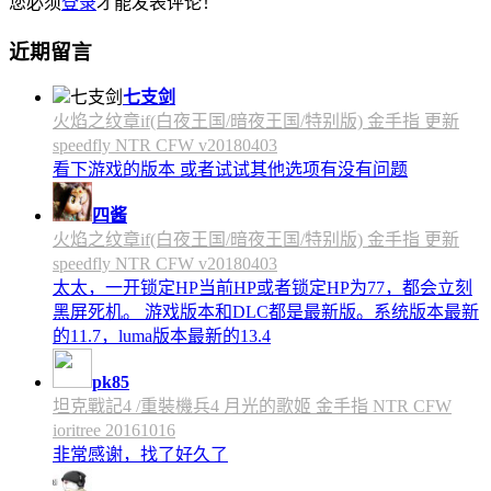
您必须
登录
才能发表评论！
近期留言
七支剑
火焰之纹章if(白夜王国/暗夜王国/特别版) 金手指 更新
speedfly NTR CFW v20180403
看下游戏的版本 或者试试其他选项有没有问题
四酱
火焰之纹章if(白夜王国/暗夜王国/特别版) 金手指 更新
speedfly NTR CFW v20180403
太太，一开锁定HP当前HP或者锁定HP为77，都会立刻
黑屏死机。 游戏版本和DLC都是最新版。系统版本最新
的11.7，luma版本最新的13.4
pk85
坦克戰記4 /重裝機兵4 月光的歌姬 金手指 NTR CFW
ioritree 20161016
非常感谢，找了好久了