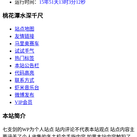
运行时间：
15年51天13时3分12秒
桃花潭水深千尺
站点地图
友情链接
马里奥赛车
试试手气
热门标签
本站公告栏
代码高亮
联系方式
虾米音乐台
微博发布
VIP会员
本站简介
七支剑的WP为个人站点 站内评论不代表本站观点 站点内容主
要涵盖了个人收集的各主机金手指内容 如果本站内容触犯了