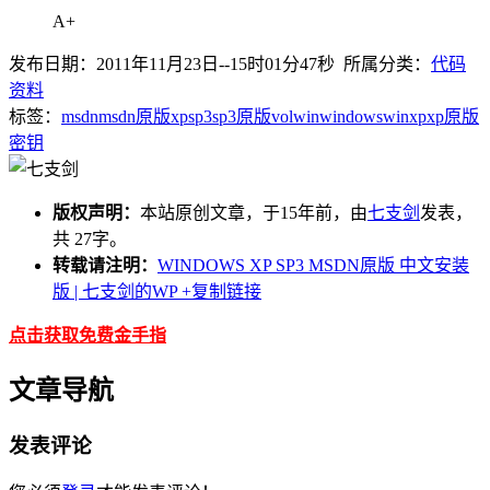
A+
发布日期：2011年11月23日--15时01分47秒 所属分类：
代码
资料
标签：
msdn
msdn原版xp
sp3
sp3原版
vol
win
windows
winxp
xp
原版
密钥
版权声明：
本站原创文章，于15年前，由
七支剑
发表，
共 27字。
转载请注明：
WINDOWS XP SP3 MSDN原版 中文安装
版 | 七支剑的WP
+复制链接
点击获取免费金手指
文章导航
发表评论