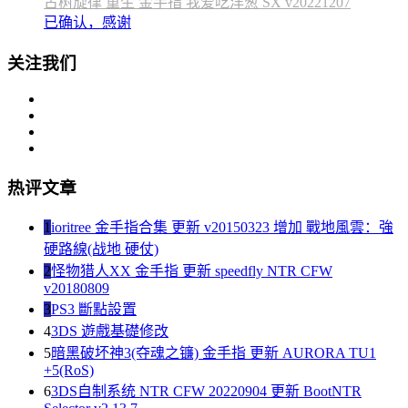
古树旋律 重生 金手指 我爱吃洋葱 SX v20221207
已确认，感谢
关注我们
热评文章
1
ioritree 金手指合集 更新 v20150323 增加 戰地風雲：強
硬路線(战地 硬仗)
2
怪物猎人XX 金手指 更新 speedfly NTR CFW
v20180809
3
PS3 斷點設置
4
3DS 遊戲基礎修改
5
暗黑破坏神3(夺魂之镰) 金手指 更新 AURORA TU1
+5(RoS)
6
3DS自制系统 NTR CFW 20220904 更新 BootNTR