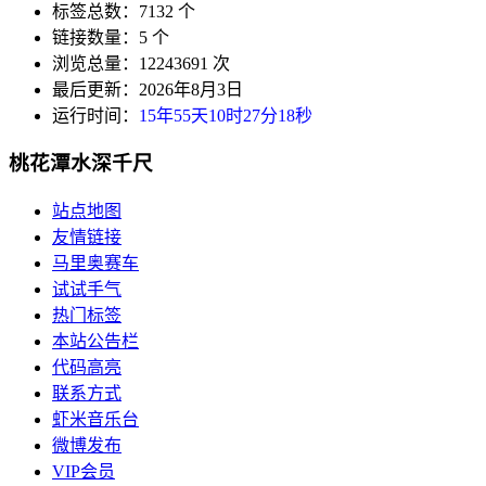
标签总数：7132 个
链接数量：5 个
浏览总量：12243691 次
最后更新：2026年8月3日
运行时间：
15年55天10时27分18秒
桃花潭水深千尺
站点地图
友情链接
马里奥赛车
试试手气
热门标签
本站公告栏
代码高亮
联系方式
虾米音乐台
微博发布
VIP会员