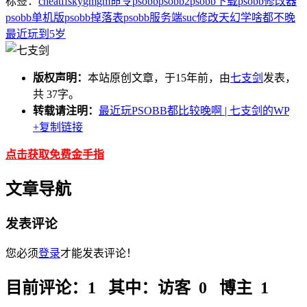
标签：
cheat
ffsky
gm
gm命令
psobb
psobb2
psobb下载
psobb修改器
psobb单机版
psobb掉落表
psobb服务端
suc
修改
天幻
学啥都不晚
最近
玩到5岁
版权声明：
本站原创文章，于15年前，由
七支剑
发表，
共 37字。
转载请注明：
最近玩PSOBB都比较晚啊 | 七支剑的WP
+复制链接
点击获取免费金手指
文章导航
发表评论
您必须
登录
才能发表评论！
目前评论：1 其中：访客 0 博主 1