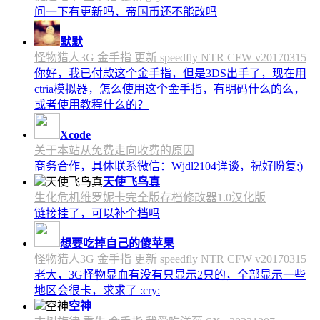
问一下有更新吗，帝国币还不能改吗
默默
怪物猎人3G 金手指 更新 speedfly NTR CFW v20170315
你好，我已付款这个金手指，但是3DS出手了，现在用
ctria模拟器，怎么使用这个金手指，有明码什么的么，
或者使用教程什么的？
Xcode
关于本站从免费走向收费的原因
商务合作，具体联系微信：Wjdl2104详谈，祝好盼复;)
天使飞鸟真
生化危机维罗妮卡完全版存档修改器1.0汉化版
链接挂了，可以补个档吗
想要吃掉自己的傻苹果
怪物猎人3G 金手指 更新 speedfly NTR CFW v20170315
老大，3G怪物显血有没有只显示2只的，全部显示一些
地区会很卡，求求了 :cry:
空神