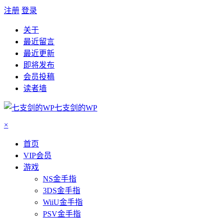
注册
登录
关于
最近留言
最近更新
即将发布
会员投稿
读者墙
七支剑的WP
×
首页
VIP会员
游戏
NS金手指
3DS金手指
WiiU金手指
PSV金手指