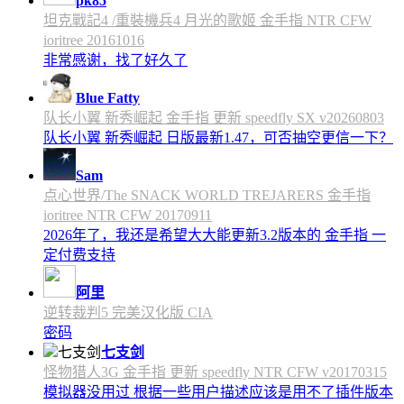
pk85
坦克戰記4 /重裝機兵4 月光的歌姬 金手指 NTR CFW
ioritree 20161016
非常感谢，找了好久了
Blue Fatty
队长小翼 新秀崛起 金手指 更新 speedfly SX v20260803
队长小翼 新秀崛起 日版最新1.47，可否抽空更信一下？
Sam
点心世界/The SNACK WORLD TREJARERS 金手指
ioritree NTR CFW 20170911
2026年了，我还是希望大大能更新3.2版本的 金手指 一
定付费支持
阿里
逆转裁判5 完美汉化版 CIA
密码
七支剑
怪物猎人3G 金手指 更新 speedfly NTR CFW v20170315
模拟器没用过 根据一些用户描述应该是用不了插件版本