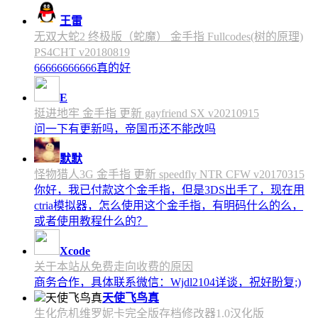
王雷
无双大蛇2 终极版（蛇魔） 金手指 Fullcodes(树的原理)
PS4CHT v20180819
66666666666真的好
E
挺进地牢 金手指 更新 gayfriend SX v20210915
问一下有更新吗，帝国币还不能改吗
默默
怪物猎人3G 金手指 更新 speedfly NTR CFW v20170315
你好，我已付款这个金手指，但是3DS出手了，现在用
ctria模拟器，怎么使用这个金手指，有明码什么的么，
或者使用教程什么的？
Xcode
关于本站从免费走向收费的原因
商务合作，具体联系微信：Wjdl2104详谈，祝好盼复;)
天使飞鸟真
生化危机维罗妮卡完全版存档修改器1.0汉化版