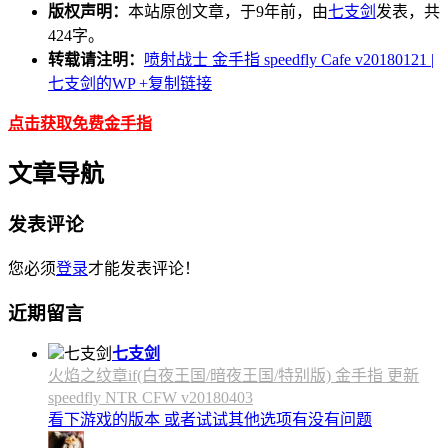
版权声明：
本站原创文章，于9年前，由
七支剑
发表，共
424字。
转载请注明：
喷射战士 金手指 speedfly Cafe v20180121 |
七支剑的WP
+复制链接
点击获取免费金手指
文章导航
发表评论
您必须
登录
才能发表评论！
近期留言
七支剑
火焰之纹章if(白夜王国/暗夜王国/特别版) 金手指 更新
speedfly NTR CFW v20180403
看下游戏的版本 或者试试其他选项有没有问题