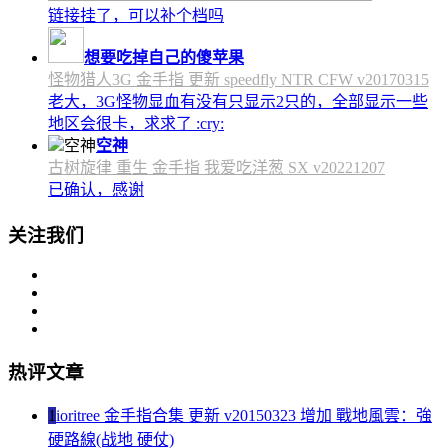
链接挂了，可以补个档吗
想要吃掉自己的傻苹果
怪物猎人3G 金手指 更新 speedfly NTR CFW v20170315
老大，3G怪物显血有没有只显示2只的，全部显示一些
地区会很卡，求求了 :cry:
空神
古树旋律 重生 金手指 我爱吃洋葱 SX v20221207
已确认，感谢
关注我们
热评文章
1
ioritree 金手指合集 更新 v20150323 增加 戰地風雲：強
硬路線(战地 硬仗)