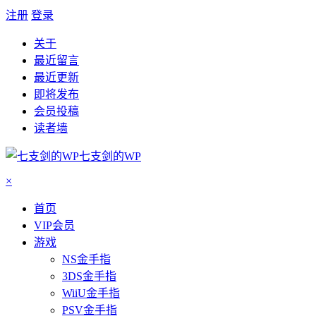
注册
登录
关于
最近留言
最近更新
即将发布
会员投稿
读者墙
七支剑的WP
×
首页
VIP会员
游戏
NS金手指
3DS金手指
WiiU金手指
PSV金手指