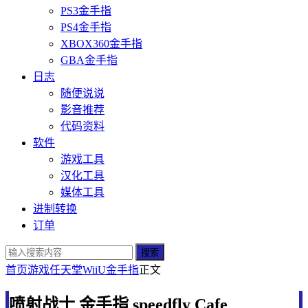
PS3金手指
PS4金手指
XBOX360金手指
GBA金手指
日志
随便说说
影音推荐
代码资料
软件
游戏工具
汉化工具
媒体工具
进制转换
订单
搜索
首页
游戏
任天堂
WiiU金手指
正文
喷射战士 金手指 speedfly Cafe