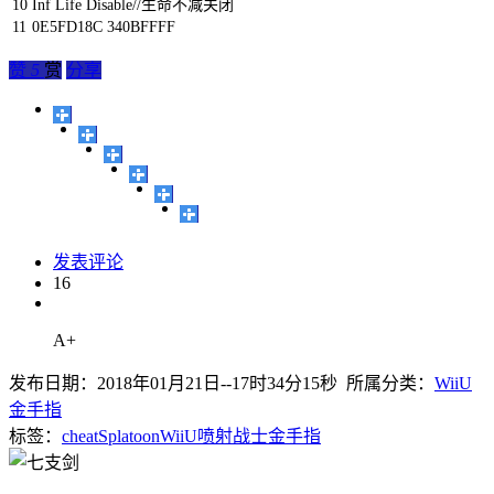
10
Inf
Life
Disable
//生命不减关闭
11
0E5FD18C
340BFFFF
赞
5
赏
分享
发表评论
16
A+
发布日期：2018年01月21日--17时34分15秒 所属分类：
WiiU
金手指
标签：
cheat
Splatoon
WiiU
喷射战士
金手指