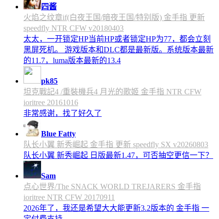
四酱
火焰之纹章if(白夜王国/暗夜王国/特别版) 金手指 更新
speedfly NTR CFW v20180403
太太，一开锁定HP当前HP或者锁定HP为77，都会立刻
黑屏死机。 游戏版本和DLC都是最新版。系统版本最新
的11.7，luma版本最新的13.4
pk85
坦克戰記4 /重裝機兵4 月光的歌姬 金手指 NTR CFW
ioritree 20161016
非常感谢，找了好久了
Blue Fatty
队长小翼 新秀崛起 金手指 更新 speedfly SX v20260803
队长小翼 新秀崛起 日版最新1.47，可否抽空更信一下？
Sam
点心世界/The SNACK WORLD TREJARERS 金手指
ioritree NTR CFW 20170911
2026年了，我还是希望大大能更新3.2版本的 金手指 一
定付费支持