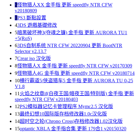
2
怪物猎人XX 金手指 更新 speedfly NTR CFW
v20180809
3
PS3 斷點設置
4
3DS 遊戲基礎修改
5
暗黑破坏神3(夺魂之镰) 金手指 更新 AURORA TU1
+5(RoS)
6
3DS自制系统 NTR CFW 20220904 更新 BootNTR
Selector v2.13.7
7
Crear iso 汉化版
8
怪物猎人X 金手指 更新 speedfly NTR CFW v20170309
9
怪物猎人4G 金手指 更新 speedfly NTR CFW v20180714
10
横行霸道5/侠盗猎车5 金手指 更新 AURORA TU 0-25
V1.8
11
火焰之纹章if(白夜王国/暗夜王国/特别版) 金手指 更新
speedfly NTR CFW v20180403
12
PS2模拟器记忆卡管理程序 Mymc2.5 汉化版
13
最终幻想10国际版存档修改器1.0c汉化版
14
超时空之轮(Chrono Cross)存档修改器1.02汉化版
15
optantic XBLA 金手指合集 更新 179合1 v20150320