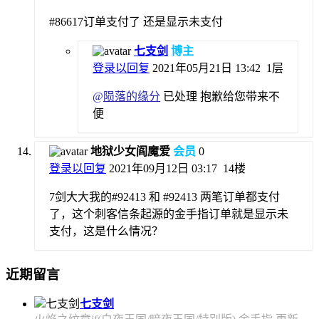
#86617订单支付了 还是显示未支付
七支剑
博主
登录以回复
2021年05月21日 13:42
1层
@
陨落的缘分
已处理 抱歉给您带来不
便
地狱少女阎魔爱
会员
0
登录以回复
2021年09月12日 03:17
14楼
7剑大大我的#92413 和 #92413 两笔订单都支付
了，这个刺客信条起源的金手指订单就是显示未
支付，这是什么情况？
近期留言
七支剑