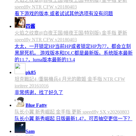
火焰之纹章if(白夜王国/暗夜王国/特别版) 金手指 更新
speedfly NTR CFW v20180403
看下游戏的版本 或者试试其他选项有没有问题
四酱
火焰之纹章if(白夜王国/暗夜王国/特别版) 金手指 更新
speedfly NTR CFW v20180403
太太，一开锁定HP当前HP或者锁定HP为77，都会立刻
黑屏死机。 游戏版本和DLC都是最新版。系统版本最新
的11.7，luma版本最新的13.4
pk85
坦克戰記4 /重裝機兵4 月光的歌姬 金手指 NTR CFW
ioritree 20161016
非常感谢，找了好久了
Blue Fatty
队长小翼 新秀崛起 金手指 更新 speedfly SX v20260803
队长小翼 新秀崛起 日版最新1.47，可否抽空更信一下？
Sam