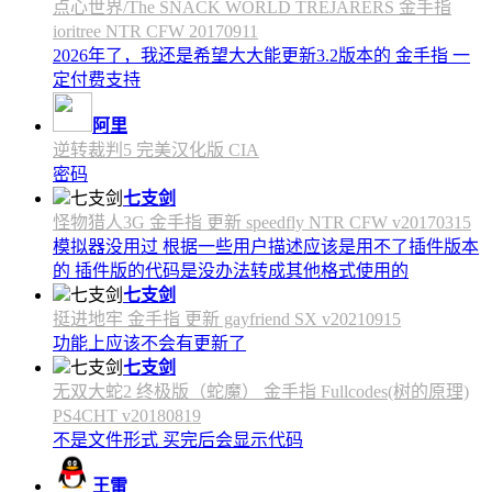
点心世界/The SNACK WORLD TREJARERS 金手指
ioritree NTR CFW 20170911
2026年了，我还是希望大大能更新3.2版本的 金手指 一
定付费支持
阿里
逆转裁判5 完美汉化版 CIA
密码
七支剑
怪物猎人3G 金手指 更新 speedfly NTR CFW v20170315
模拟器没用过 根据一些用户描述应该是用不了插件版本
的 插件版的代码是没办法转成其他格式使用的
七支剑
挺进地牢 金手指 更新 gayfriend SX v20210915
功能上应该不会有更新了
七支剑
无双大蛇2 终极版（蛇魔） 金手指 Fullcodes(树的原理)
PS4CHT v20180819
不是文件形式 买完后会显示代码
王雷