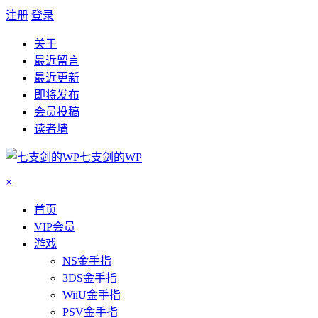
注册
登录
关于
最近留言
最近更新
即将发布
会员投稿
读者墙
七支剑的WP
×
首页
VIP会员
游戏
NS金手指
3DS金手指
WiiU金手指
PSV金手指