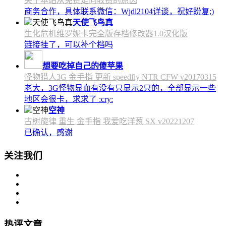
关于本站从免费走向收费的原因
商务合作，具体联系微信：Wjdl2104详谈，祝好盼复;)
天使飞鸟真
生化危机维罗妮卡完全版存档修改器1.0汉化版
链接挂了，可以补个档吗
想要吃掉自己的傻苹果
怪物猎人3G 金手指 更新 speedfly NTR CFW v20170315
老大，3G怪物显血有没有只显示2只的，全部显示一些
地区会很卡，求求了 :cry:
空神
古树旋律 重生 金手指 我爱吃洋葱 SX v20221207
已确认，感谢
关注我们
热评文章