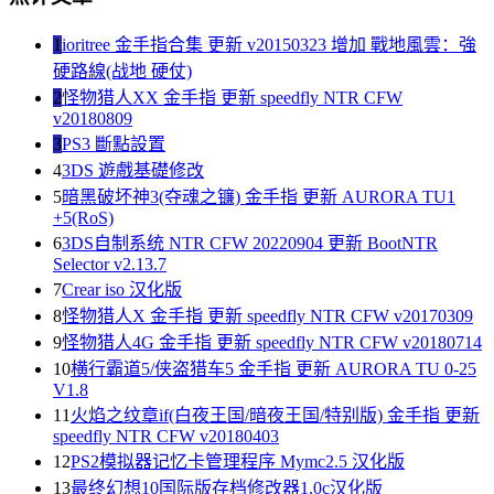
1
ioritree 金手指合集 更新 v20150323 增加 戰地風雲：強
硬路線(战地 硬仗)
2
怪物猎人XX 金手指 更新 speedfly NTR CFW
v20180809
3
PS3 斷點設置
4
3DS 遊戲基礎修改
5
暗黑破坏神3(夺魂之镰) 金手指 更新 AURORA TU1
+5(RoS)
6
3DS自制系统 NTR CFW 20220904 更新 BootNTR
Selector v2.13.7
7
Crear iso 汉化版
8
怪物猎人X 金手指 更新 speedfly NTR CFW v20170309
9
怪物猎人4G 金手指 更新 speedfly NTR CFW v20180714
10
横行霸道5/侠盗猎车5 金手指 更新 AURORA TU 0-25
V1.8
11
火焰之纹章if(白夜王国/暗夜王国/特别版) 金手指 更新
speedfly NTR CFW v20180403
12
PS2模拟器记忆卡管理程序 Mymc2.5 汉化版
13
最终幻想10国际版存档修改器1.0c汉化版