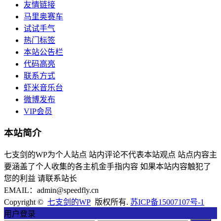
友情链接
马里奥赛车
试试手气
热门标签
本站公告栏
代码高亮
联系方式
虾米音乐台
微博发布
VIP会员
本站简介
七支剑的WP为个人站点 站内评论不代表本站观点 站点内容主
要涵盖了个人收集的各主机金手指内容 如果本站内容触犯了
您的利益 请联系站长
EMAIL：admin@speedfly.cn
Copyright ©
七支剑的WP
版权所有.
苏ICP备15007107号-1
用户登录