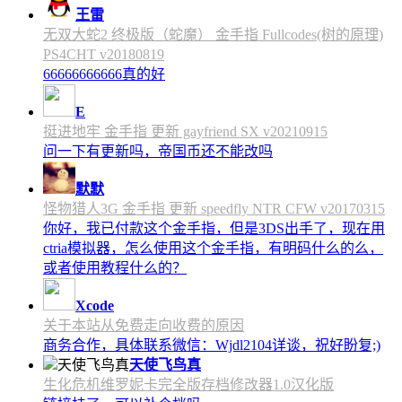
王雷
无双大蛇2 终极版（蛇魔） 金手指 Fullcodes(树的原理)
PS4CHT v20180819
66666666666真的好
E
挺进地牢 金手指 更新 gayfriend SX v20210915
问一下有更新吗，帝国币还不能改吗
默默
怪物猎人3G 金手指 更新 speedfly NTR CFW v20170315
你好，我已付款这个金手指，但是3DS出手了，现在用
ctria模拟器，怎么使用这个金手指，有明码什么的么，
或者使用教程什么的？
Xcode
关于本站从免费走向收费的原因
商务合作，具体联系微信：Wjdl2104详谈，祝好盼复;)
天使飞鸟真
生化危机维罗妮卡完全版存档修改器1.0汉化版