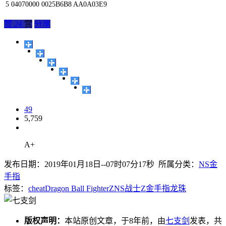
5
04070000
0025B6B8
AA0A03E9
赞
24
赏
分享
49
5,759
A+
发布日期：2019年01月18日--07时07分17秒 所属分类：
NS金
手指
标签：
cheat
Dragon Ball FighterZ
NS
战士Z
金手指
龙珠
版权声明：
本站原创文章，于8年前，由
七支剑
发表，共