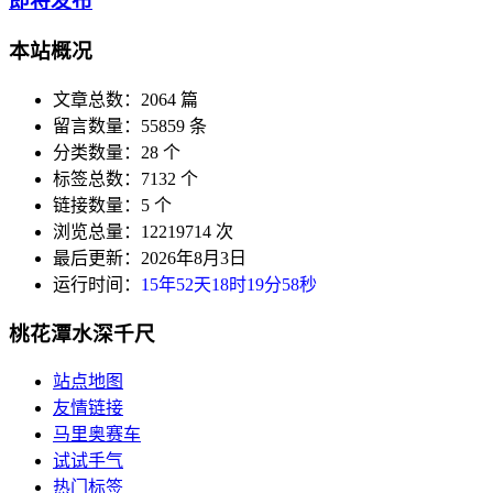
即将发布
本站概况
文章总数：2064 篇
留言数量：55859 条
分类数量：28 个
标签总数：7132 个
链接数量：5 个
浏览总量：12219714 次
最后更新：2026年8月3日
运行时间：
15年52天18时19分59秒
桃花潭水深千尺
站点地图
友情链接
马里奥赛车
试试手气
热门标签