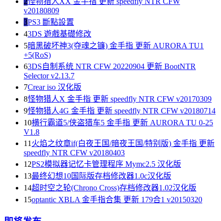
2
怪物猎人XX 金手指 更新 speedfly NTR CFW
v20180809
3
PS3 斷點設置
4
3DS 遊戲基礎修改
5
暗黑破坏神3(夺魂之镰) 金手指 更新 AURORA TU1
+5(RoS)
6
3DS自制系统 NTR CFW 20220904 更新 BootNTR
Selector v2.13.7
7
Crear iso 汉化版
8
怪物猎人X 金手指 更新 speedfly NTR CFW v20170309
9
怪物猎人4G 金手指 更新 speedfly NTR CFW v20180714
10
横行霸道5/侠盗猎车5 金手指 更新 AURORA TU 0-25
V1.8
11
火焰之纹章if(白夜王国/暗夜王国/特别版) 金手指 更新
speedfly NTR CFW v20180403
12
PS2模拟器记忆卡管理程序 Mymc2.5 汉化版
13
最终幻想10国际版存档修改器1.0c汉化版
14
超时空之轮(Chrono Cross)存档修改器1.02汉化版
15
optantic XBLA 金手指合集 更新 179合1 v20150320