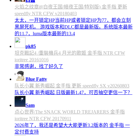
四酱
火焰之纹章if(白夜王国/暗夜王国/特别版) 金手指 更新
speedfly NTR CFW v20180403
太太，一开锁定HP当前HP或者锁定HP为77，都会立刻
黑屏死机。 游戏版本和DLC都是最新版。系统版本最新
的11.7，luma版本最新的13.4
pk85
坦克戰記4 /重裝機兵4 月光的歌姬 金手指 NTR CFW
ioritree 20161016
非常感谢，找了好久了
Blue Fatty
队长小翼 新秀崛起 金手指 更新 speedfly SX v20260803
队长小翼 新秀崛起 日版最新1.47，可否抽空更信一下？
Sam
点心世界/The SNACK WORLD TREJARERS 金手指
ioritree NTR CFW 20170911
2026年了，我还是希望大大能更新3.2版本的 金手指 一
定付费支持