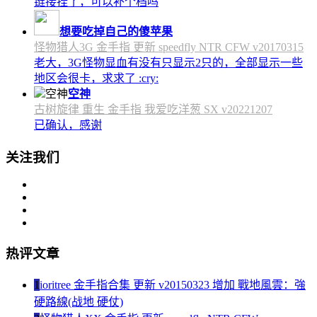
链接挂了，可以补个档吗
想要吃掉自己的傻苹果
怪物猎人3G 金手指 更新 speedfly NTR CFW v20170315
老大，3G怪物显血有没有只显示2只的，全部显示一些
地区会很卡，求求了 :cry:
空神
古树旋律 重生 金手指 我爱吃洋葱 SX v20221207
已确认，感谢
关注我们
热评文章
1
ioritree 金手指合集 更新 v20150323 增加 戰地風雲：強
硬路線(战地 硬仗)