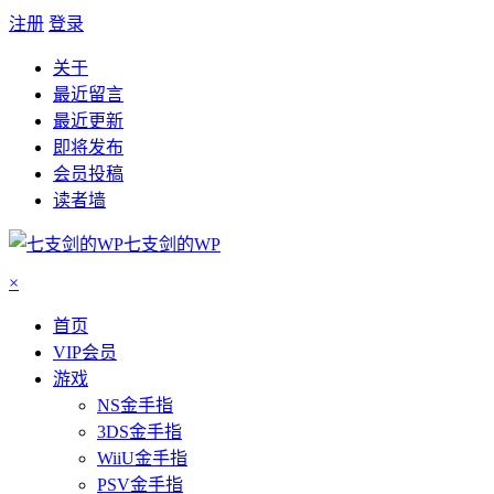
注册
登录
关于
最近留言
最近更新
即将发布
会员投稿
读者墙
七支剑的WP
×
首页
VIP会员
游戏
NS金手指
3DS金手指
WiiU金手指
PSV金手指