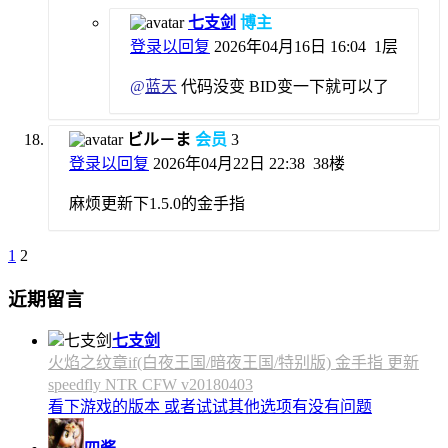
七支剑
博主
登录以回复
2026年04月16日 16:04
1层
@
蓝天
代码没变 BID变一下就可以了
ビル－ま
会员
3
登录以回复
2026年04月22日 22:38
38楼
麻烦更新下1.5.0的金手指
1
2
近期留言
七支剑
火焰之纹章if(白夜王国/暗夜王国/特别版) 金手指 更新
speedfly NTR CFW v20180403
看下游戏的版本 或者试试其他选项有没有问题