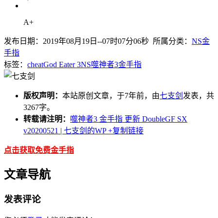
A+
发布日期：2019年08月19日--07时07分06秒 所属分类：
NS金
手指
标签：
cheat
God Eater 3
NS
噬神者3
金手指
版权声明：
本站原创文章，于7年前，由
七支剑
发表，共
3267字。
转载请注明：
噬神者3 金手指 更新 DoubleGF SX
v20200521 | 七支剑的WP
+复制链接
点击获取免费金手指
文章导航
发表评论