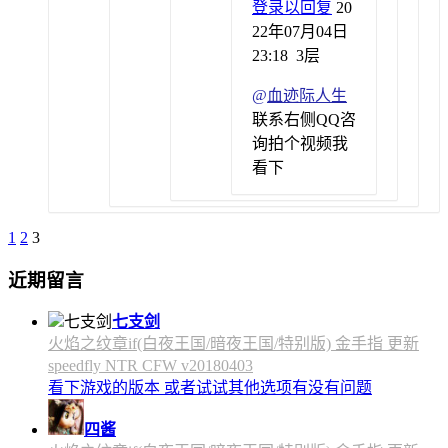
登录以回复
20
22年07月04日
23:18
3层
@
血迹际人生
联系右侧QQ咨
询拍个视频我
看下
1
2
3
近期留言
七支剑
火焰之纹章if(白夜王国/暗夜王国/特别版) 金手指 更新
speedfly NTR CFW v20180403
看下游戏的版本 或者试试其他选项有没有问题
四酱