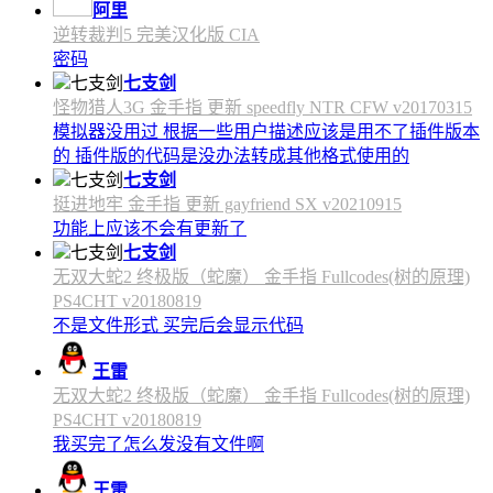
阿里
逆转裁判5 完美汉化版 CIA
密码
七支剑
怪物猎人3G 金手指 更新 speedfly NTR CFW v20170315
模拟器没用过 根据一些用户描述应该是用不了插件版本
的 插件版的代码是没办法转成其他格式使用的
七支剑
挺进地牢 金手指 更新 gayfriend SX v20210915
功能上应该不会有更新了
七支剑
无双大蛇2 终极版（蛇魔） 金手指 Fullcodes(树的原理)
PS4CHT v20180819
不是文件形式 买完后会显示代码
王雷
无双大蛇2 终极版（蛇魔） 金手指 Fullcodes(树的原理)
PS4CHT v20180819
我买完了怎么发没有文件啊
王雷