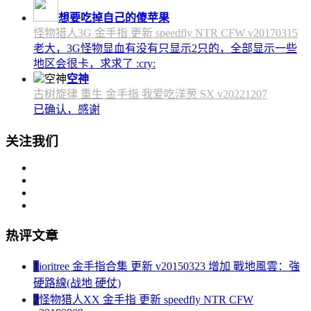
想要吃掉自己的傻苹果
怪物猎人3G 金手指 更新 speedfly NTR CFW v20170315
老大，3G怪物显血有没有只显示2只的，全部显示一些
地区会很卡，求求了 :cry:
空神
古树旋律 重生 金手指 我爱吃洋葱 SX v20221207
已确认，感谢
关注我们
热评文章
1
ioritree 金手指合集 更新 v20150323 增加 戰地風雲：強
硬路線(战地 硬仗)
2
怪物猎人XX 金手指 更新 speedfly NTR CFW