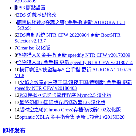
v20180809
3
PS3 斷點設置
4
3DS 遊戲基礎修改
5
暗黑破坏神3(夺魂之镰) 金手指 更新 AURORA TU1
+5(RoS)
6
3DS自制系统 NTR CFW 20220904 更新 BootNTR
Selector v2.13.7
7
Crear iso 汉化版
8
怪物猎人X 金手指 更新 speedfly NTR CFW v20170309
9
怪物猎人4G 金手指 更新 speedfly NTR CFW v20180714
10
横行霸道5/侠盗猎车5 金手指 更新 AURORA TU 0-25
V1.8
11
火焰之纹章if(白夜王国/暗夜王国/特别版) 金手指 更新
speedfly NTR CFW v20180403
12
PS2模拟器记忆卡管理程序 Mymc2.5 汉化版
13
最终幻想10国际版存档修改器1.0c汉化版
14
超时空之轮(Chrono Cross)存档修改器1.02汉化版
15
optantic XBLA 金手指合集 更新 179合1 v20150320
即将发布