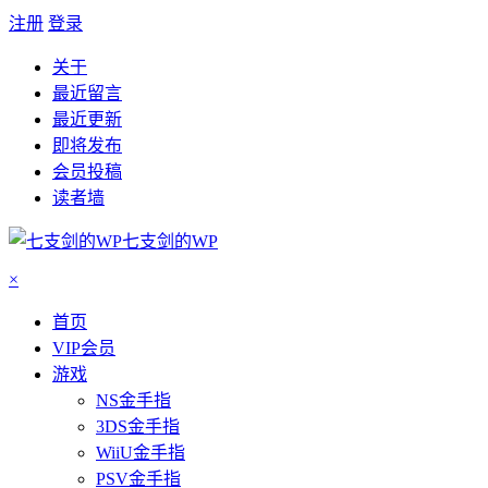
注册
登录
关于
最近留言
最近更新
即将发布
会员投稿
读者墙
七支剑的WP
×
首页
VIP会员
游戏
NS金手指
3DS金手指
WiiU金手指
PSV金手指