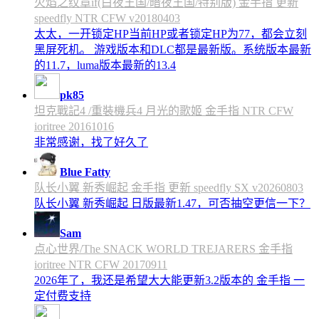
火焰之纹章if(白夜王国/暗夜王国/特别版) 金手指 更新
speedfly NTR CFW v20180403
太太，一开锁定HP当前HP或者锁定HP为77，都会立刻
黑屏死机。 游戏版本和DLC都是最新版。系统版本最新
的11.7，luma版本最新的13.4
pk85
坦克戰記4 /重裝機兵4 月光的歌姬 金手指 NTR CFW
ioritree 20161016
非常感谢，找了好久了
Blue Fatty
队长小翼 新秀崛起 金手指 更新 speedfly SX v20260803
队长小翼 新秀崛起 日版最新1.47，可否抽空更信一下？
Sam
点心世界/The SNACK WORLD TREJARERS 金手指
ioritree NTR CFW 20170911
2026年了，我还是希望大大能更新3.2版本的 金手指 一
定付费支持