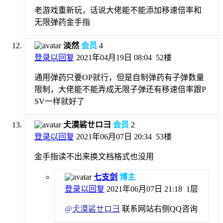
老游戏重新玩，话说大佬能不能添加移速倍率和
无限弹药金手指
淡然
会员
4
登录以回复
2021年04月19日 08:04
52楼
通用弹药只要OP就行，但是自制弹药有子弹数量
限制，大佬能不能弄成无限子弹还有移速倍率跟P
SV一样就好了
仧漠硰ㄝロ彐
会员
2
登录以回复
2021年06月07日 20:34
53楼
金手指读不出来换文档格式也没用
七支剑
博主
登录以回复
2021年06月07日 21:18
1层
@
仧漠硰ㄝロ彐
联系网站右侧QQ咨询