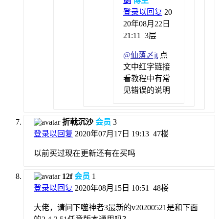
剑
博主
登录以回复
20
20年08月22日
21:11
3层
@
仙落〆jt
点
文中红字链接
看教程中有常
见错误的说明
折戟沉沙
会员
3
登录以回复
2020年07月17日 19:13
47楼
以前买过现在更新还有在买吗
12f
会员
1
登录以回复
2020年08月15日 10:51
48楼
大佬，请问下噬神者3最新的v20200521是和下面