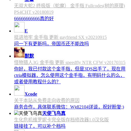
无双大蛇2 终极版（蛇魔） 金手指 Fullcodes(树的原理)
PS4CHT v20180819
66666666666真的好
E
挺进地牢 金手指 更新 gayfriend SX v20210915
问一下有更新吗，帝国币还不能改吗
默默
怪物猎人3G 金手指 更新 speedfly NTR CFW v20170315
你好，我已付款这个金手指，但是3DS出手了，现在用
ctria模拟器，怎么使用这个金手指，有明码什么的么，
或者使用教程什么的？
Xcode
关于本站从免费走向收费的原因
商务合作，具体联系微信：Wjdl2104详谈，祝好盼复;)
天使飞鸟真
生化危机维罗妮卡完全版存档修改器1.0汉化版
链接挂了，可以补个档吗