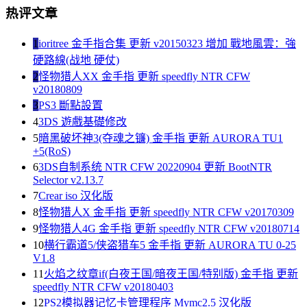
热评文章
1
ioritree 金手指合集 更新 v20150323 增加 戰地風雲：強
硬路線(战地 硬仗)
2
怪物猎人XX 金手指 更新 speedfly NTR CFW
v20180809
3
PS3 斷點設置
4
3DS 遊戲基礎修改
5
暗黑破坏神3(夺魂之镰) 金手指 更新 AURORA TU1
+5(RoS)
6
3DS自制系统 NTR CFW 20220904 更新 BootNTR
Selector v2.13.7
7
Crear iso 汉化版
8
怪物猎人X 金手指 更新 speedfly NTR CFW v20170309
9
怪物猎人4G 金手指 更新 speedfly NTR CFW v20180714
10
横行霸道5/侠盗猎车5 金手指 更新 AURORA TU 0-25
V1.8
11
火焰之纹章if(白夜王国/暗夜王国/特别版) 金手指 更新
speedfly NTR CFW v20180403
12
PS2模拟器记忆卡管理程序 Mymc2.5 汉化版