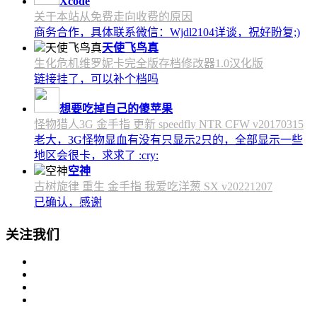
Xcode
关于本站从免费走向收费的原因
商务合作，具体联系微信：Wjdl2104详谈，祝好盼复;)
天使飞鸟真
生化危机维罗妮卡完全版存档修改器1.0汉化版
链接挂了，可以补个档吗
想要吃掉自己的傻苹果
怪物猎人3G 金手指 更新 speedfly NTR CFW v20170315
老大，3G怪物显血有没有只显示2只的，全部显示一些
地区会很卡，求求了 :cry:
空神
古树旋律 重生 金手指 我爱吃洋葱 SX v20221207
已确认，感谢
关注我们