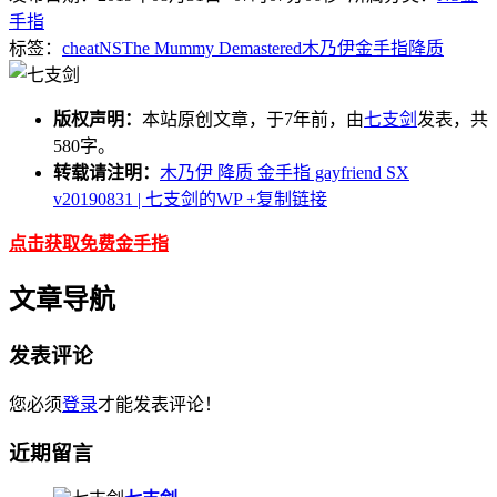
手指
标签：
cheat
NS
The Mummy Demastered
木乃伊
金手指
降质
版权声明：
本站原创文章，于7年前，由
七支剑
发表，共
580字。
转载请注明：
木乃伊 降质 金手指 gayfriend SX
v20190831 | 七支剑的WP
+复制链接
点击获取免费金手指
文章导航
发表评论
您必须
登录
才能发表评论！
近期留言