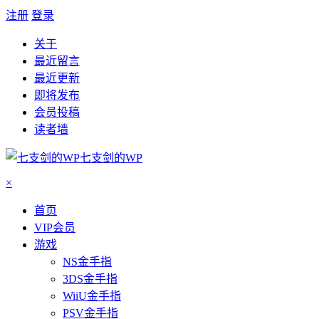
注册
登录
关于
最近留言
最近更新
即将发布
会员投稿
读者墙
七支剑的WP
×
首页
VIP会员
游戏
NS金手指
3DS金手指
WiiU金手指
PSV金手指