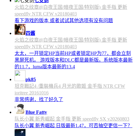
七支剑
火焰之纹章if(白夜王国/暗夜王国/特别版) 金手指 更新
speedfly NTR CFW v20180403
看下游戏的版本 或者试试其他选项有没有问题
四酱
火焰之纹章if(白夜王国/暗夜王国/特别版) 金手指 更新
speedfly NTR CFW v20180403
太太，一开锁定HP当前HP或者锁定HP为77，都会立刻
黑屏死机。 游戏版本和DLC都是最新版。系统版本最新
的11.7，luma版本最新的13.4
pk85
坦克戰記4 /重裝機兵4 月光的歌姬 金手指 NTR CFW
ioritree 20161016
非常感谢，找了好久了
Blue Fatty
队长小翼 新秀崛起 金手指 更新 speedfly SX v20260803
队长小翼 新秀崛起 日版最新1.47，可否抽空更信一下？