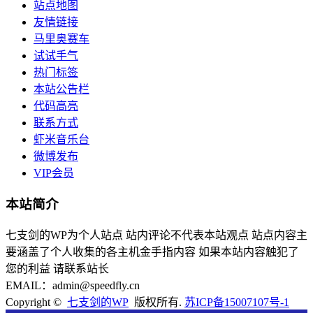
站点地图
友情链接
马里奥赛车
试试手气
热门标签
本站公告栏
代码高亮
联系方式
虾米音乐台
微博发布
VIP会员
本站简介
七支剑的WP为个人站点 站内评论不代表本站观点 站点内容主
要涵盖了个人收集的各主机金手指内容 如果本站内容触犯了
您的利益 请联系站长
EMAIL：admin@speedfly.cn
Copyright ©
七支剑的WP
版权所有.
苏ICP备15007107号-1