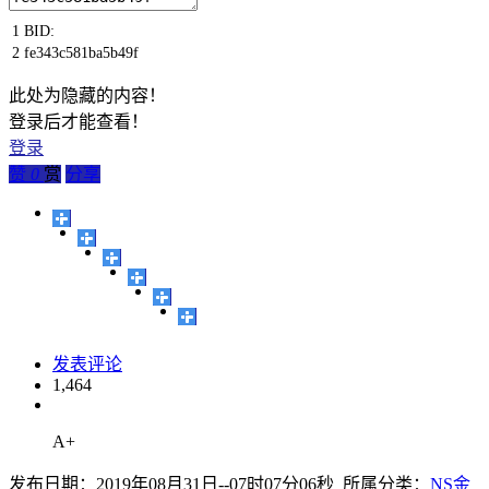
1
BID
:
2
fe343c581ba5b49f
此处为隐藏的内容！
登录后才能查看！
登录
赞
0
赏
分享
发表评论
1,464
A+
发布日期：2019年08月31日--07时07分06秒 所属分类：
NS金