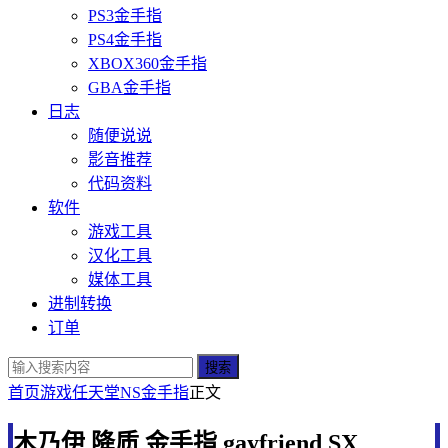
PS3金手指
PS4金手指
XBOX360金手指
GBA金手指
日志
随便说说
影音推荐
代码资料
软件
游戏工具
汉化工具
媒体工具
进制转换
订单
搜索
首页
游戏
任天堂
NS金手指
正文
木乃伊 降质 金手指 gayfriend SX