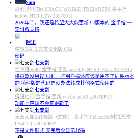
Sam
点心世界/The SNACK WORLD TREJARERS 金手指
ioritree NTR CFW 20170911
2026年了，我还是希望大大能更新3.2版本的 金手指 一
定付费支持
阿里
逆转裁判5 完美汉化版 CIA
密码
七支剑
怪物猎人3G 金手指 更新 speedfly NTR CFW v20170315
模拟器没用过 根据一些用户描述应该是用不了插件版本
的 插件版的代码是没办法转成其他格式使用的
七支剑
挺进地牢 金手指 更新 gayfriend SX v20210915
功能上应该不会有更新了
七支剑
无双大蛇2 终极版（蛇魔） 金手指 Fullcodes(树的原理)
PS4CHT v20180819
不是文件形式 买完后会显示代码