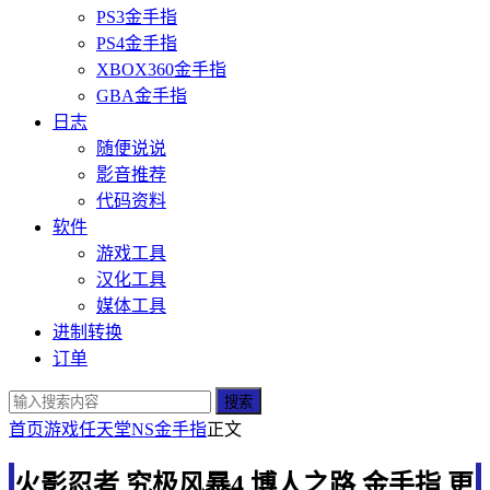
PS3金手指
PS4金手指
XBOX360金手指
GBA金手指
日志
随便说说
影音推荐
代码资料
软件
游戏工具
汉化工具
媒体工具
进制转换
订单
搜索
首页
游戏
任天堂
NS金手指
正文
火影忍者 究极风暴4 博人之路 金手指 更