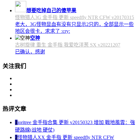
想要吃掉自己的傻苹果
怪物猎人3G 金手指 更新 speedfly NTR CFW v20170315
老大，3G怪物显血有没有只显示2只的，全部显示一些
地区会很卡，求求了 :cry:
空神
古树旋律 重生 金手指 我爱吃洋葱 SX v20221207
已确认，感谢
关注我们
热评文章
1
ioritree 金手指合集 更新 v20150323 增加 戰地風雲：強
硬路線(战地 硬仗)
2
怪物猎人XX 金手指 更新 speedfly NTR CFW