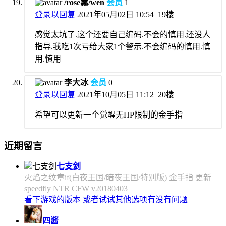
/rose霧/wen
会员
1
登录以回复
2021年05月02日 10:54
19楼
感觉太坑了.这个还要自己编码.不会的慎用.还没人
指导.我吃1次亏给大家1个警示.不会编码的慎用.慎
用.慎用
李大冰
会员
0
登录以回复
2021年10月05日 11:12
20楼
希望可以更新一个觉醒无HP限制的金手指
近期留言
七支剑
火焰之纹章if(白夜王国/暗夜王国/特别版) 金手指 更新
speedfly NTR CFW v20180403
看下游戏的版本 或者试试其他选项有没有问题
四酱