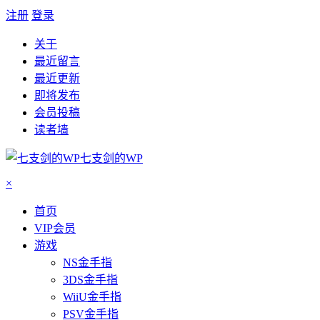
注册
登录
关于
最近留言
最近更新
即将发布
会员投稿
读者墙
七支剑的WP
×
首页
VIP会员
游戏
NS金手指
3DS金手指
WiiU金手指
PSV金手指