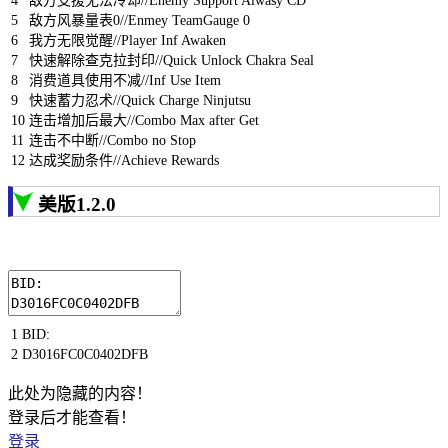
4
敌方支援无法冷却
//Enemy Support Alwasy CD
5
敌方风暴量表
0
//Enmey TeamGauge 0
6
我方无限觉醒
//Player Inf Awaken
7
快速解除查克拉封印
//Quick Unlock Chakra Seal
8
消费道具使用不减
//Inf Use Item
9
快速蓄力忍术
//Quick Charge Ninjutsu
10
连击增加后最大
//Combo Max after Get
11
连击不中断
//Combo no Stop
12
达成奖励条件
//Achieve Rewards
美版1.2.0
1
BID
:
2
D3016FC0C0402DFB
此处为隐藏的内容！
登录后才能查看！
登录