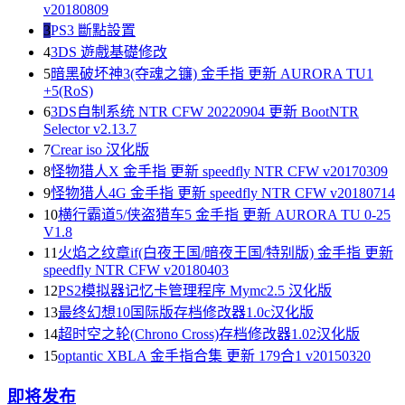
v20180809
3
PS3 斷點設置
4
3DS 遊戲基礎修改
5
暗黑破坏神3(夺魂之镰) 金手指 更新 AURORA TU1
+5(RoS)
6
3DS自制系统 NTR CFW 20220904 更新 BootNTR
Selector v2.13.7
7
Crear iso 汉化版
8
怪物猎人X 金手指 更新 speedfly NTR CFW v20170309
9
怪物猎人4G 金手指 更新 speedfly NTR CFW v20180714
10
横行霸道5/侠盗猎车5 金手指 更新 AURORA TU 0-25
V1.8
11
火焰之纹章if(白夜王国/暗夜王国/特别版) 金手指 更新
speedfly NTR CFW v20180403
12
PS2模拟器记忆卡管理程序 Mymc2.5 汉化版
13
最终幻想10国际版存档修改器1.0c汉化版
14
超时空之轮(Chrono Cross)存档修改器1.02汉化版
15
optantic XBLA 金手指合集 更新 179合1 v20150320
即将发布