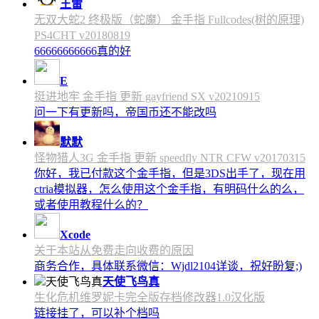
王雷
无双大蛇2 终极版（蛇魔） 金手指 Fullcodes(树的原理)
PS4CHT v20180819
66666666666真的好
E
挺进地牢 金手指 更新 gayfriend SX v20210915
问一下有更新吗，帝国币还不能改吗
默默
怪物猎人3G 金手指 更新 speedfly NTR CFW v20170315
你好，我已付款这个金手指，但是3DS出手了，现在用
ctria模拟器，怎么使用这个金手指，有明码什么的么，
或者使用教程什么的？
Xcode
关于本站从免费走向收费的原因
商务合作，具体联系微信：Wjdl2104详谈，祝好盼复;)
天使飞鸟真
生化危机维罗妮卡完全版存档修改器1.0汉化版
链接挂了，可以补个档吗