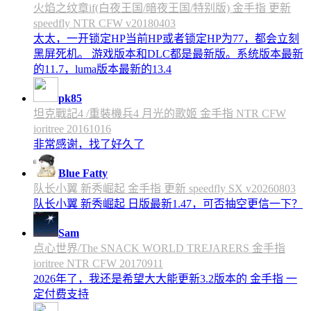
火焰之纹章if(白夜王国/暗夜王国/特别版) 金手指 更新
speedfly NTR CFW v20180403
太太，一开锁定HP当前HP或者锁定HP为77，都会立刻
黑屏死机。 游戏版本和DLC都是最新版。系统版本最新
的11.7，luma版本最新的13.4
pk85
坦克戰記4 /重裝機兵4 月光的歌姬 金手指 NTR CFW
ioritree 20161016
非常感谢，找了好久了
Blue Fatty
队长小翼 新秀崛起 金手指 更新 speedfly SX v20260803
队长小翼 新秀崛起 日版最新1.47，可否抽空更信一下？
Sam
点心世界/The SNACK WORLD TREJARERS 金手指
ioritree NTR CFW 20170911
2026年了，我还是希望大大能更新3.2版本的 金手指 一
定付费支持