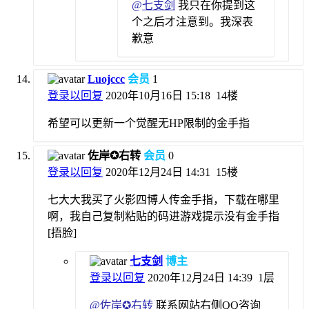
@
七支剑
我只在你提到这
个之后才注意到。我深表
歉意
Luojccc
会员
1
登录以回复
2020年10月16日 15:18
14楼
希望可以更新一个觉醒无HP限制的金手指
佐岸✪右转
会员
0
登录以回复
2020年12月24日 14:31
15楼
七大大我买了火影四博人传金手指，下载在哪里
啊，我自己复制粘贴的码进游戏提示没有金手指
[捂脸]
七支剑
博主
登录以回复
2020年12月24日 14:39
1层
@
佐岸✪右转
联系网站右侧QQ咨询