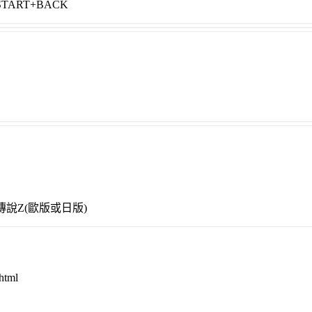
ART+BACK
傳說Z(歐版或日版)
html