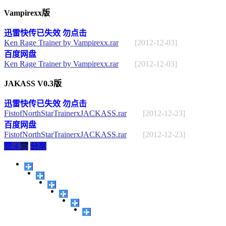
Vampirexx版
迅雷快传已失效 勿点击
Ken Rage Trainer by Vampirexx.rar
[2012-12-03]
百度网盘
Ken Rage Trainer by Vampirexx.rar
[2012-12-03]
JAKASS V0.3版
迅雷快传已失效 勿点击
FistofNorthStarTrainerxJACKASS.rar
[2012-12-23]
百度网盘
FistofNorthStarTrainerxJACKASS.rar
[2012-12-23]
赞
4
赏
分享