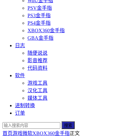
WiiU金手指
PSV金手指
PS3金手指
PS4金手指
XBOX360金手指
GBA金手指
日志
随便说说
影音推荐
代码资料
软件
游戏工具
汉化工具
媒体工具
进制转换
订单
搜索
首页
游戏
微软
XBOX360金手指
正文