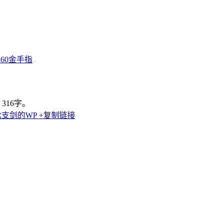
360金手指
316字。
 七支剑的WP
+复制链接