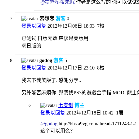
@
提篮桥夜未眠
作者是这么写的 你可以试试ST
云想恋
游客
0
登录以回复
2012年12月06日 18:03
7楼
已测试 日版无效 应该是美版用
求日版的
godog
游客
5
登录以回复
2012年12月17日 23:10
8楼
我去下載美版了..感謝分享..
另外能否麻煩你. 幫我找PS3的遊戲金手指 MOD. 龍士
七支剑
博主
登录以回复
2012年12月18日 10:42
1层
@
godog
http://bbs.a9vg.com/thread-1711243-1-1.
这个可以用么？