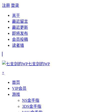
注册
登录
关于
最近留言
最近更新
即将发布
会员投稿
读者墙
七支剑的WP
×
首页
VIP会员
游戏
NS金手指
3DS金手指