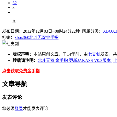
32
3
A+
发布日期：2012年12月03日--08时24分22秒 所属分类：
XBOX
标签：
xbox360
北斗无双
金手指
版权声明：
本站原创文章，于14年前，由
七支剑
发表，共 
转载请注明：
北斗无双 金手指 更新JAKASS V0.3版本 |
点击获取免费金手指
文章导航
发表评论
您必须
登录
才能发表评论！