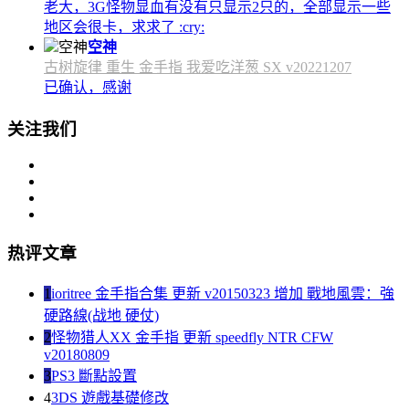
老大，3G怪物显血有没有只显示2只的，全部显示一些
地区会很卡，求求了 :cry:
空神
古树旋律 重生 金手指 我爱吃洋葱 SX v20221207
已确认，感谢
关注我们
热评文章
1
ioritree 金手指合集 更新 v20150323 增加 戰地風雲：強
硬路線(战地 硬仗)
2
怪物猎人XX 金手指 更新 speedfly NTR CFW
v20180809
3
PS3 斷點設置
4
3DS 遊戲基礎修改