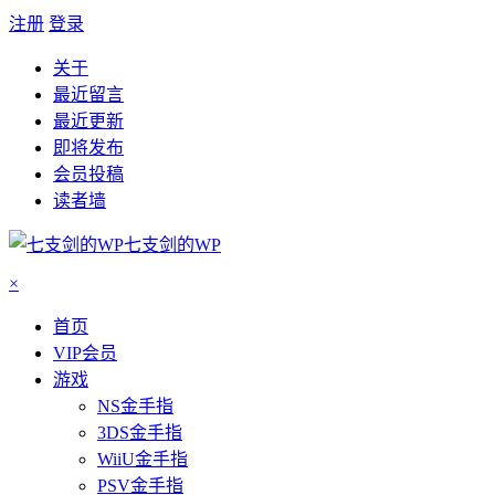
注册
登录
关于
最近留言
最近更新
即将发布
会员投稿
读者墙
七支剑的WP
×
首页
VIP会员
游戏
NS金手指
3DS金手指
WiiU金手指
PSV金手指