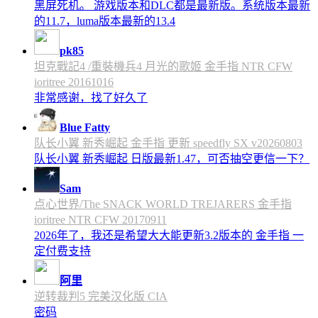
黑屏死机。 游戏版本和DLC都是最新版。系统版本最新
的11.7，luma版本最新的13.4
pk85
坦克戰記4 /重裝機兵4 月光的歌姬 金手指 NTR CFW
ioritree 20161016
非常感谢，找了好久了
Blue Fatty
队长小翼 新秀崛起 金手指 更新 speedfly SX v20260803
队长小翼 新秀崛起 日版最新1.47，可否抽空更信一下？
Sam
点心世界/The SNACK WORLD TREJARERS 金手指
ioritree NTR CFW 20170911
2026年了，我还是希望大大能更新3.2版本的 金手指 一
定付费支持
阿里
逆转裁判5 完美汉化版 CIA
密码