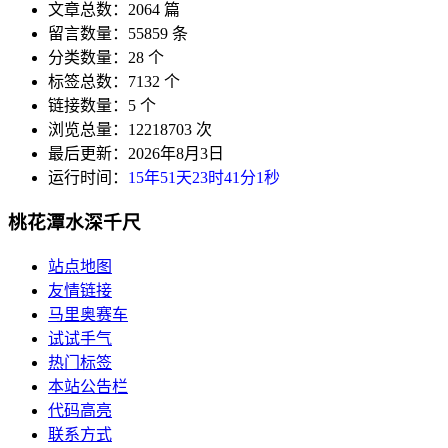
文章总数：2064 篇
留言数量：55859 条
分类数量：28 个
标签总数：7132 个
链接数量：5 个
浏览总量：12218703 次
最后更新：2026年8月3日
运行时间：
15年51天23时41分1秒
桃花潭水深千尺
站点地图
友情链接
马里奥赛车
试试手气
热门标签
本站公告栏
代码高亮
联系方式