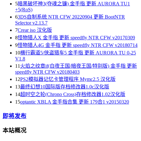
5
暗黑破坏神3(夺魂之镰) 金手指 更新 AURORA TU1
+5(RoS)
6
3DS自制系统 NTR CFW 20220904 更新 BootNTR
Selector v2.13.7
7
Crear iso 汉化版
8
怪物猎人X 金手指 更新 speedfly NTR CFW v20170309
9
怪物猎人4G 金手指 更新 speedfly NTR CFW v20180714
10
横行霸道5/侠盗猎车5 金手指 更新 AURORA TU 0-25
V1.8
11
火焰之纹章if(白夜王国/暗夜王国/特别版) 金手指 更新
speedfly NTR CFW v20180403
12
PS2模拟器记忆卡管理程序 Mymc2.5 汉化版
13
最终幻想10国际版存档修改器1.0c汉化版
14
超时空之轮(Chrono Cross)存档修改器1.02汉化版
15
optantic XBLA 金手指合集 更新 179合1 v20150320
即将发布
本站概况