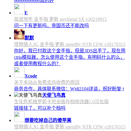
66666666666真的好
E
挺进地牢 金手指 更新 gayfriend SX v20210915
问一下有更新吗，帝国币还不能改吗
默默
怪物猎人3G 金手指 更新 speedfly NTR CFW v20170315
你好，我已付款这个金手指，但是3DS出手了，现在用
ctria模拟器，怎么使用这个金手指，有明码什么的么，
或者使用教程什么的？
Xcode
关于本站从免费走向收费的原因
商务合作，具体联系微信：Wjdl2104详谈，祝好盼复;)
天使飞鸟真
生化危机维罗妮卡完全版存档修改器1.0汉化版
链接挂了，可以补个档吗
想要吃掉自己的傻苹果
怪物猎人3G 金手指 更新 speedfly NTR CFW v20170315