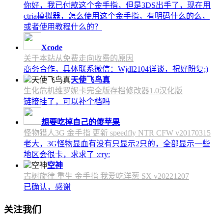
你好，我已付款这个金手指，但是3DS出手了，现在用
ctria模拟器，怎么使用这个金手指，有明码什么的么，
或者使用教程什么的？
Xcode
关于本站从免费走向收费的原因
商务合作，具体联系微信：Wjdl2104详谈，祝好盼复;)
天使飞鸟真
生化危机维罗妮卡完全版存档修改器1.0汉化版
链接挂了，可以补个档吗
想要吃掉自己的傻苹果
怪物猎人3G 金手指 更新 speedfly NTR CFW v20170315
老大，3G怪物显血有没有只显示2只的，全部显示一些
地区会很卡，求求了 :cry:
空神
古树旋律 重生 金手指 我爱吃洋葱 SX v20221207
已确认，感谢
关注我们