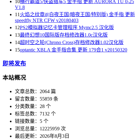
10
横行霸道5/侠盗猎车5 金手指 更新 AURORA TU 0-25
V1.8
11
火焰之纹章if(白夜王国/暗夜王国/特别版) 金手指 更新
speedfly NTR CFW v20180403
12
PS2模拟器记忆卡管理程序 Mymc2.5 汉化版
13
最终幻想10国际版存档修改器1.0c汉化版
14
超时空之轮(Chrono Cross)存档修改器1.02汉化版
15
optantic XBLA 金手指合集 更新 179合1 v20150320
即将发布
本站概况
文章总数：2064 篇
留言数量：55859 条
分类数量：28 个
标签总数：7132 个
链接数量：5 个
浏览总量：12225959 次
最后更新：2026年8月3日