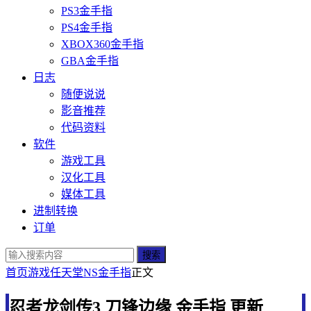
PS3金手指
PS4金手指
XBOX360金手指
GBA金手指
日志
随便说说
影音推荐
代码资料
软件
游戏工具
汉化工具
媒体工具
进制转换
订单
搜索
首页
游戏
任天堂
NS金手指
正文
忍者龙剑传3 刀锋边缘 金手指 更新