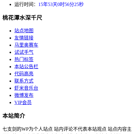
运行时间：
15年53天0时56分26秒
桃花潭水深千尺
站点地图
友情链接
马里奥赛车
试试手气
热门标签
本站公告栏
代码高亮
联系方式
虾米音乐台
微博发布
VIP会员
本站简介
七支剑的WP为个人站点 站内评论不代表本站观点 站点内容主