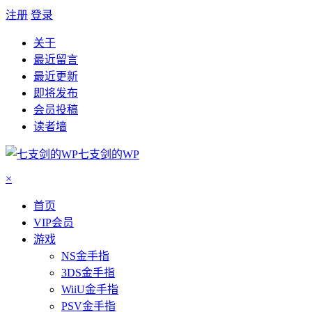
注册
登录
关于
最近留言
最近更新
即将发布
会员投稿
读者墙
七支剑的WP
×
首页
VIP会员
游戏
NS金手指
3DS金手指
WiiU金手指
PSV金手指