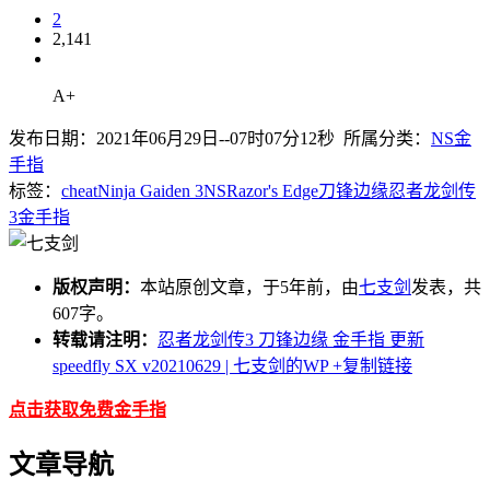
2
2,141
A+
发布日期：2021年06月29日--07时07分12秒 所属分类：
NS金
手指
标签：
cheat
Ninja Gaiden 3
NS
Razor's Edge
刀锋边缘
忍者龙剑传
3
金手指
版权声明：
本站原创文章，于5年前，由
七支剑
发表，共
607字。
转载请注明：
忍者龙剑传3 刀锋边缘 金手指 更新
speedfly SX v20210629 | 七支剑的WP
+复制链接
点击获取免费金手指
文章导航