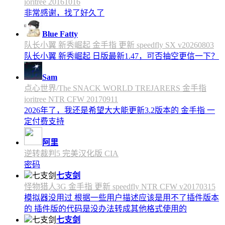
ioritree 20161016
非常感谢，找了好久了
Blue Fatty
队长小翼 新秀崛起 金手指 更新 speedfly SX v20260803
队长小翼 新秀崛起 日版最新1.47，可否抽空更信一下？
Sam
点心世界/The SNACK WORLD TREJARERS 金手指
ioritree NTR CFW 20170911
2026年了，我还是希望大大能更新3.2版本的 金手指 一
定付费支持
阿里
逆转裁判5 完美汉化版 CIA
密码
七支剑
怪物猎人3G 金手指 更新 speedfly NTR CFW v20170315
模拟器没用过 根据一些用户描述应该是用不了插件版本
的 插件版的代码是没办法转成其他格式使用的
七支剑