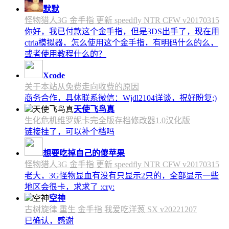
默默
怪物猎人3G 金手指 更新 speedfly NTR CFW v20170315
你好，我已付款这个金手指，但是3DS出手了，现在用
ctria模拟器，怎么使用这个金手指，有明码什么的么，
或者使用教程什么的？
Xcode
关于本站从免费走向收费的原因
商务合作，具体联系微信：Wjdl2104详谈，祝好盼复;)
天使飞鸟真
生化危机维罗妮卡完全版存档修改器1.0汉化版
链接挂了，可以补个档吗
想要吃掉自己的傻苹果
怪物猎人3G 金手指 更新 speedfly NTR CFW v20170315
老大，3G怪物显血有没有只显示2只的，全部显示一些
地区会很卡，求求了 :cry:
空神
古树旋律 重生 金手指 我爱吃洋葱 SX v20221207
已确认，感谢