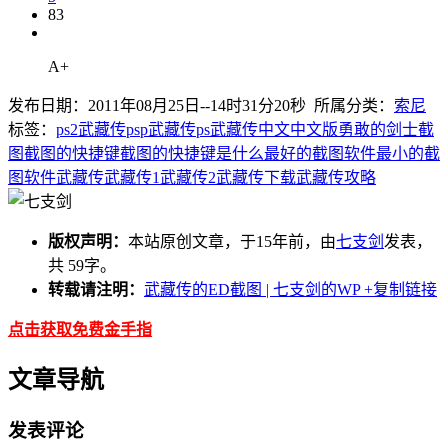
83
A+
发布日期：2011年08月25日--14时31分20秒 所属分类：
索尼
标签：
ps2武藏传
psp武藏传
ps武藏传
中文
中文版
勇敢的剑士
截
图
截图的快捷键
截图的快捷键是什么
最好的截图软件
最小的截
图软件
武藏传
武藏传1
武藏传2
武藏传下载
武藏传攻略
版权声明：
本站原创文章，于15年前，由
七支剑
发表，
共 59字。
转载请注明：
武藏传的ED截图 | 七支剑的WP
+复制链接
点击获取免费金手指
文章导航
发表评论