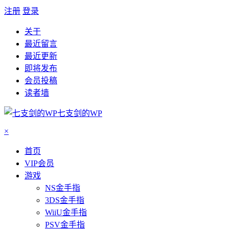
注册
登录
关于
最近留言
最近更新
即将发布
会员投稿
读者墙
七支剑的WP
×
首页
VIP会员
游戏
NS金手指
3DS金手指
WiiU金手指
PSV金手指