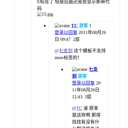
E标签了 但是后面还是会显示那串代
码
TC
游客
1
登录以回复
2011年08月26
日 09:47
2层
@
七支剑
这个模板不支持
more标签的！
七支
剑
游客
登录以回复
20
11年08月26日
12:43
3层
@
TC
诶 原来
是这样啊 那得
找找有没有什