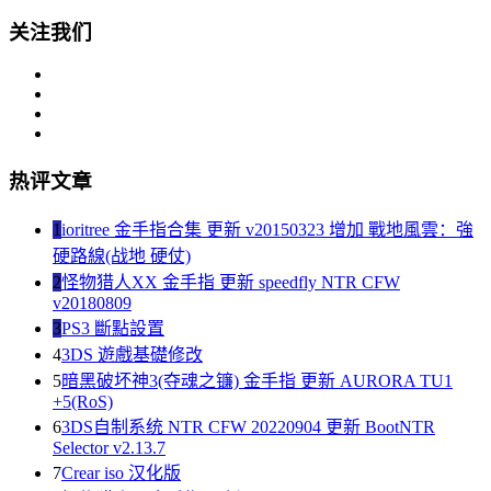
关注我们
热评文章
1
ioritree 金手指合集 更新 v20150323 增加 戰地風雲：強
硬路線(战地 硬仗)
2
怪物猎人XX 金手指 更新 speedfly NTR CFW
v20180809
3
PS3 斷點設置
4
3DS 遊戲基礎修改
5
暗黑破坏神3(夺魂之镰) 金手指 更新 AURORA TU1
+5(RoS)
6
3DS自制系统 NTR CFW 20220904 更新 BootNTR
Selector v2.13.7
7
Crear iso 汉化版