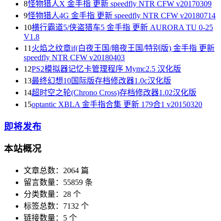
8
怪物猎人X 金手指 更新 speedfly NTR CFW v20170309
9
怪物猎人4G 金手指 更新 speedfly NTR CFW v20180714
10
横行霸道5/侠盗猎车5 金手指 更新 AURORA TU 0-25
V1.8
11
火焰之纹章if(白夜王国/暗夜王国/特别版) 金手指 更新
speedfly NTR CFW v20180403
12
PS2模拟器记忆卡管理程序 Mymc2.5 汉化版
13
最终幻想10国际版存档修改器1.0c汉化版
14
超时空之轮(Chrono Cross)存档修改器1.02汉化版
15
optantic XBLA 金手指合集 更新 179合1 v20150320
即将发布
本站概况
文章总数：2064 篇
留言数量：55859 条
分类数量：28 个
标签总数：7132 个
链接数量：5 个