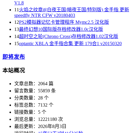
V1.8
11
火焰之纹章if(白夜王国/暗夜王国/特别版) 金手指 更新
speedfly NTR CFW v20180403
12
PS2模拟器记忆卡管理程序 Mymc2.5 汉化版
13
最终幻想10国际版存档修改器1.0c汉化版
14
超时空之轮(Chrono Cross)存档修改器1.02汉化版
15
optantic XBLA 金手指合集 更新 179合1 v20150320
即将发布
本站概况
文章总数：2064 篇
留言数量：55859 条
分类数量：28 个
标签总数：7132 个
链接数量：5 个
浏览总量：12221180 次
最后更新：2026年8月3日