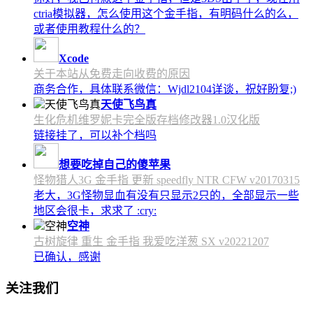
ctria模拟器，怎么使用这个金手指，有明码什么的么，
或者使用教程什么的？
Xcode
关于本站从免费走向收费的原因
商务合作，具体联系微信：Wjdl2104详谈，祝好盼复;)
天使飞鸟真
生化危机维罗妮卡完全版存档修改器1.0汉化版
链接挂了，可以补个档吗
想要吃掉自己的傻苹果
怪物猎人3G 金手指 更新 speedfly NTR CFW v20170315
老大，3G怪物显血有没有只显示2只的，全部显示一些
地区会很卡，求求了 :cry:
空神
古树旋律 重生 金手指 我爱吃洋葱 SX v20221207
已确认，感谢
关注我们