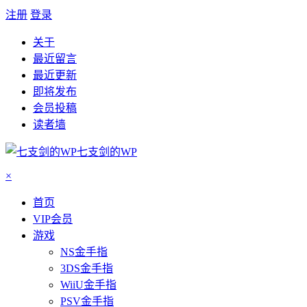
注册
登录
关于
最近留言
最近更新
即将发布
会员投稿
读者墙
七支剑的WP
×
首页
VIP会员
游戏
NS金手指
3DS金手指
WiiU金手指
PSV金手指