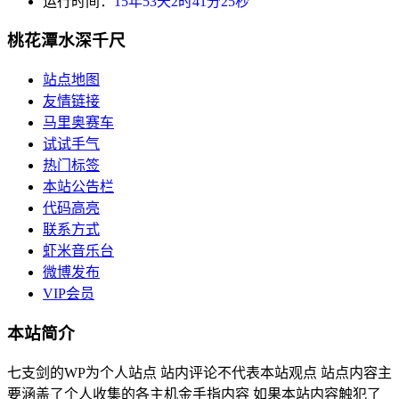
运行时间：
15年53天2时41分25秒
桃花潭水深千尺
站点地图
友情链接
马里奥赛车
试试手气
热门标签
本站公告栏
代码高亮
联系方式
虾米音乐台
微博发布
VIP会员
本站简介
七支剑的WP为个人站点 站内评论不代表本站观点 站点内容主
要涵盖了个人收集的各主机金手指内容 如果本站内容触犯了