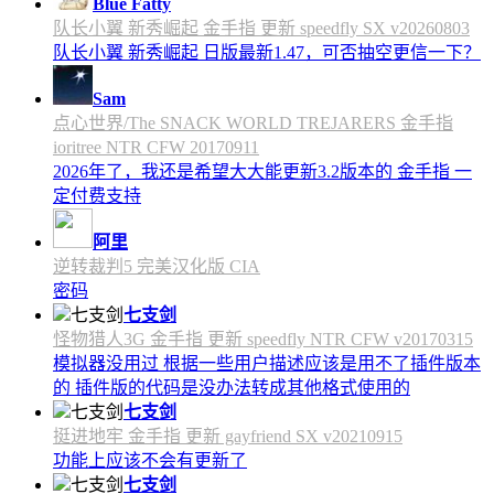
Blue Fatty
队长小翼 新秀崛起 金手指 更新 speedfly SX v20260803
队长小翼 新秀崛起 日版最新1.47，可否抽空更信一下？
Sam
点心世界/The SNACK WORLD TREJARERS 金手指
ioritree NTR CFW 20170911
2026年了，我还是希望大大能更新3.2版本的 金手指 一
定付费支持
阿里
逆转裁判5 完美汉化版 CIA
密码
七支剑
怪物猎人3G 金手指 更新 speedfly NTR CFW v20170315
模拟器没用过 根据一些用户描述应该是用不了插件版本
的 插件版的代码是没办法转成其他格式使用的
七支剑
挺进地牢 金手指 更新 gayfriend SX v20210915
功能上应该不会有更新了
七支剑