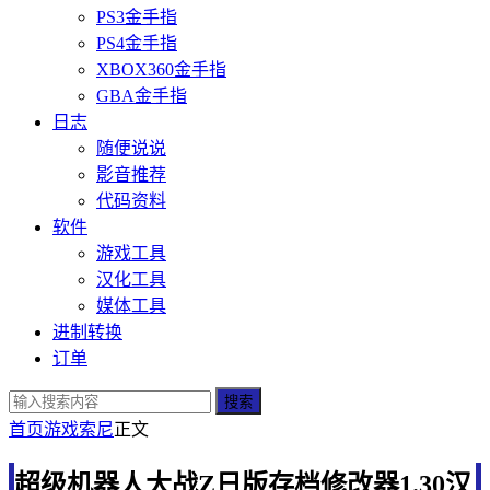
PS3金手指
PS4金手指
XBOX360金手指
GBA金手指
日志
随便说说
影音推荐
代码资料
软件
游戏工具
汉化工具
媒体工具
进制转换
订单
搜索
首页
游戏
索尼
正文
超级机器人大战Z日版存档修改器1.30汉