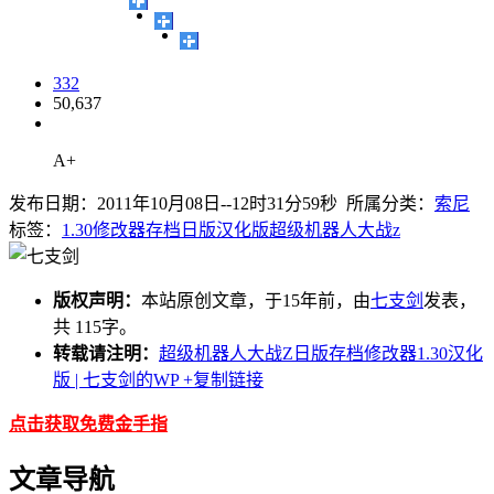
332
50,637
A+
发布日期：2011年10月08日--12时31分59秒 所属分类：
索尼
标签：
1.30
修改器
存档
日版
汉化版
超级机器人大战z
版权声明：
本站原创文章，于15年前，由
七支剑
发表，
共 115字。
转载请注明：
超级机器人大战Z日版存档修改器1.30汉化
版 | 七支剑的WP
+复制链接
点击获取免费金手指
文章导航