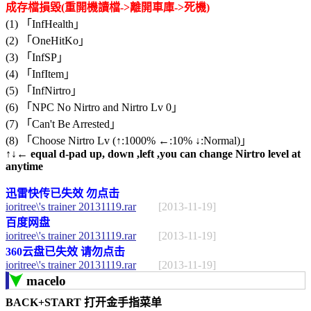
成存檔損毀(重開機讀檔->離開車庫->死機)
(1) 「InfHealth」
(2) 「OneHitKo」
(3) 「InfSP」
(4) 「InfItem」
(5) 「InfNirtro」
(6) 「NPC No Nirtro and Nirtro Lv 0」
(7) 「Can't Be Arrested」
(8) 「Choose Nirtro Lv (↑:1000% ←:10% ↓:Normal)」
↑↓← equal d-pad up, down ,left ,you can change Nirtro level at
anytime
迅雷快传已失效 勿点击
ioritree\'s trainer 20131119.rar
[2013-11-19]
百度网盘
ioritree\'s trainer 20131119.rar
[2013-11-19]
360云盘已失效 请勿点击
ioritree\'s trainer 20131119.rar
[2013-11-19]
macelo
BACK+START 打开金手指菜单