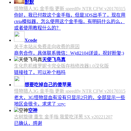
默默
怪物猎人3G 金手指 更新 speedfly NTR CFW v20170315
你好，我已付款这个金手指，但是3DS出手了，现在用
ctria模拟器，怎么使用这个金手指，有明码什么的么，
或者使用教程什么的？
Xcode
关于本站从免费走向收费的原因
商务合作，具体联系微信：Wjdl2104详谈，祝好盼复;)
天使飞鸟真
生化危机维罗妮卡完全版存档修改器1.0汉化版
链接挂了，可以补个档吗
想要吃掉自己的傻苹果
怪物猎人3G 金手指 更新 speedfly NTR CFW v20170315
老大，3G怪物显血有没有只显示2只的，全部显示一些
地区会很卡，求求了 :cry:
空神
古树旋律 重生 金手指 我爱吃洋葱 SX v20221207
已确认，感谢