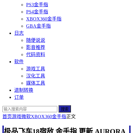
PS3金手指
PS4金手指
XBOX360金手指
GBA金手指
日志
随便说说
影音推荐
代码资料
软件
游戏工具
汉化工具
媒体工具
进制转换
订单
搜索
首页
游戏
微软
XBOX360金手指
正文
极品飞车18宿敌 金手指 更新 AURORA