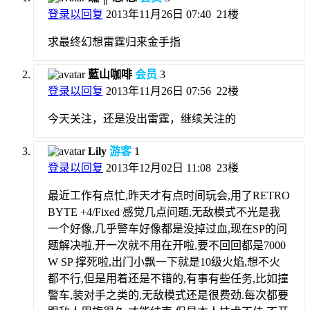
登录以回复
2013年11月26日 07:40
21楼
求最终幻想雷霆归来金手指
藍山咖啡
会员
3
登录以回复
2013年11月26日 07:56
22楼
今天关注，还是没出雷霆，继续关注的
Lily
游客
1
登录以回复
2013年12月02日 11:08
23楼
最近工作有点忙,昨天才有点时间玩会,用了RETRO
BYTE +4/Fixed 感觉几点问题,无敌模式不光是我
一个好像,几乎警车好像都是没掉过血,现在SP的问
题解决啦,开一次就不用在开啦,要不回回都是7000
W SP 撑死啦,出门小飘一下就是10级火焰,想不火
都不行,但是用着还是不错的,有事有些任务,比如撞
警车,装对手之类的,无敌模式还是很费劲.每次都要