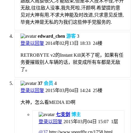
跟敌人周旋很久,才能结束,但是本人技术不佳,不开
无敌,往往敌人没事,我先死啦.汗颜啊.希望提的意
见对大神有用.不求大神能及时改进,只求意见反馈,
毕竟大神是无私的为我们这些伸手党服务的.
edward_chen
游客
3
登录以回复
2014年02月13日 18:33
24楼
RETROBYTE v2的Instant Kill关不了呢，如果有任
务要摧毁别人车辆的话，就变成所有车都是无敌
了。
37
会员
4
登录以回复
2015年03月04日 14:24
25楼
大神，怎么看MEDIA ID啊
七支剑
博主
登录以回复
2015年03月04日 15:07
1层
@
37
http://www.speedfly.cn/1758.html