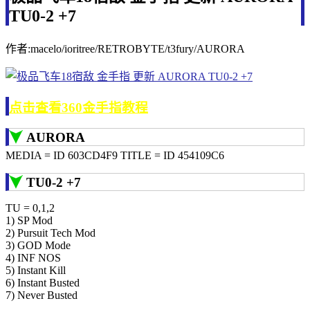
TU0-2 +7
作者:macelo/ioritree/RETROBYTE/t3fury/AURORA
点击查看360金手指教程
AURORA
MEDIA = ID 603CD4F9 TITLE = ID 454109C6
TU0-2 +7
TU = 0,1,2
1) SP Mod
2) Pursuit Tech Mod
3) GOD Mode
4) INF NOS
5) Instant Kill
6) Instant Busted
7) Never Busted