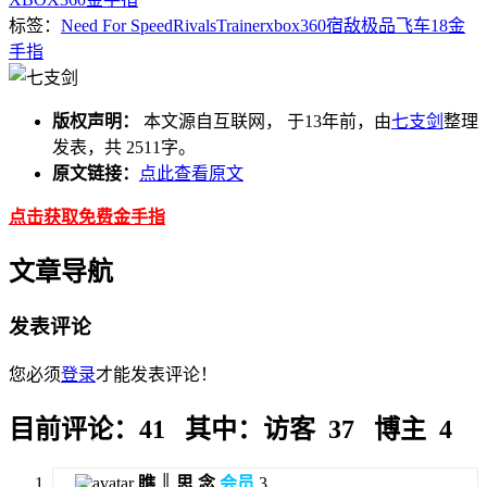
标签：
Need For Speed
Rivals
Trainer
xbox360
宿敌
极品飞车18
金
手指
版权声明：
本文源自互联网， 于13年前，由
七支剑
整理
发表，共 2511字。
原文链接：
点此查看原文
点击获取免费金手指
文章导航
发表评论
您必须
登录
才能发表评论！
目前评论：41 其中：访客 37 博主 4
瞧 ║ 思 念
会员
3