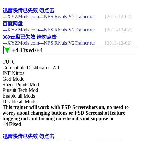
迅雷快传已失效 勿点击
---XYZMods.com---NFS Rivals V2Trainer.rar
[2013-12-02]
百度网盘
---XYZMods.com---NFS Rivals V2Trainer.rar
[2013-12-02]
360云盘已失效 请勿点击
---XYZMods.com---NFS Rivals V2Trainer.rar
[2013-12-02]
+4 Fixed/+4
TU: 0
Compatible Dashboards: All
INF Nitros
God Mode
Speed Points Mod
Pursuit Tech Mod
Enable all Mods
Disable all Mods
This trainer will work with FSD Screenshots on, no need to
worry about changing buttons or FSD Screenshot feature
bugging out and turning on when it's not suppose to
+4 Fixed
迅雷快传已失效 勿点击