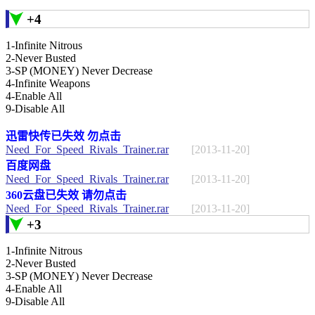
+4
1-Infinite Nitrous
2-Never Busted
3-SP (MONEY) Never Decrease
4-Infinite Weapons
4-Enable All
9-Disable All
迅雷快传已失效 勿点击
Need_For_Speed_Rivals_Trainer.rar
[2013-11-20]
百度网盘
Need_For_Speed_Rivals_Trainer.rar
[2013-11-20]
360云盘已失效 请勿点击
Need_For_Speed_Rivals_Trainer.rar
[2013-11-20]
+3
1-Infinite Nitrous
2-Never Busted
3-SP (MONEY) Never Decrease
4-Enable All
9-Disable All