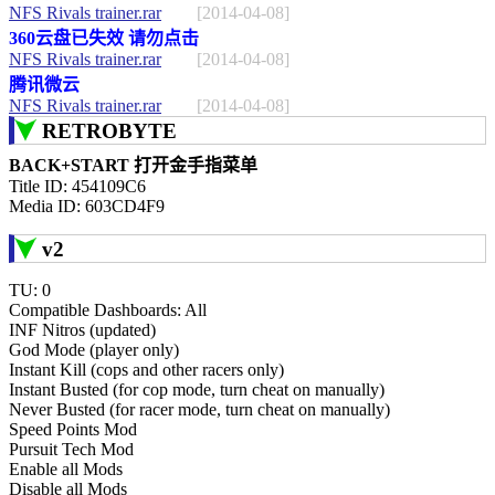
NFS Rivals trainer.rar
[2014-04-08]
360云盘已失效 请勿点击
NFS Rivals trainer.rar
[2014-04-08]
腾讯微云
NFS Rivals trainer.rar
[2014-04-08]
RETROBYTE
BACK+START 打开金手指菜单
Title ID: 454109C6
Media ID: 603CD4F9
v2
TU: 0
Compatible Dashboards: All
INF Nitros (updated)
God Mode (player only)
Instant Kill (cops and other racers only)
Instant Busted (for cop mode, turn cheat on manually)
Never Busted (for racer mode, turn cheat on manually)
Speed Points Mod
Pursuit Tech Mod
Enable all Mods
Disable all Mods