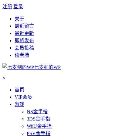
注册
登录
关于
最近留言
最近更新
即将发布
会员投稿
读者墙
七支剑的WP
×
首页
VIP会员
游戏
NS金手指
3DS金手指
WiiU金手指
PSV金手指