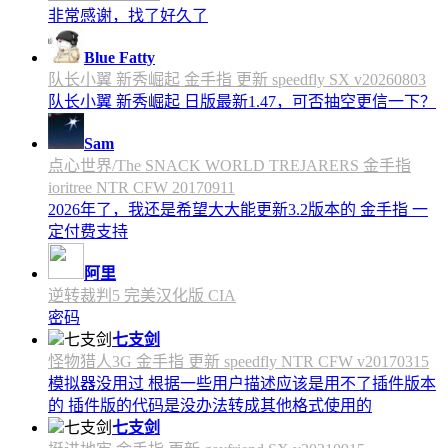
非常感谢，找了好久了
Blue Fatty
队长小翼 新秀崛起 金手指 更新 speedfly SX v20260803
队长小翼 新秀崛起 日版最新1.47，可否抽空更信一下？
Sam
点心世界/The SNACK WORLD TREJARERS 金手指
ioritree NTR CFW 20170911
2026年了，我还是希望大大能更新3.2版本的 金手指 一
定付费支持
阿里
逆转裁判5 完美汉化版 CIA
密码
七支剑
怪物猎人3G 金手指 更新 speedfly NTR CFW v20170315
模拟器没用过 根据一些用户描述应该是用不了插件版本
的 插件版的代码是没办法转成其他格式使用的
七支剑