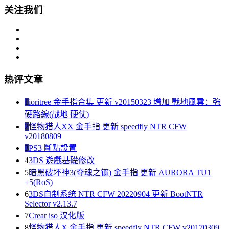
关注我们
热评文章
1
ioritree 金手指合集 更新 v20150323 增加 戰地風雲：強
硬路線(战地 硬仗)
2
怪物猎人XX 金手指 更新 speedfly NTR CFW
v20180809
3
PS3 斷點設置
4
3DS 遊戲基礎修改
5
暗黑破坏神3(夺魂之镰) 金手指 更新 AURORA TU1
+5(RoS)
6
3DS自制系统 NTR CFW 20220904 更新 BootNTR
Selector v2.13.7
7
Crear iso 汉化版
8
怪物猎人X 金手指 更新 speedfly NTR CFW v20170309