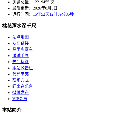
浏览总量：12219455 次
最后更新：2026年8月3日
运行时间：
15年52天12时59分36秒
桃花潭水深千尺
站点地图
友情链接
马里奥赛车
试试手气
热门标签
本站公告栏
代码高亮
联系方式
虾米音乐台
微博发布
VIP会员
本站简介