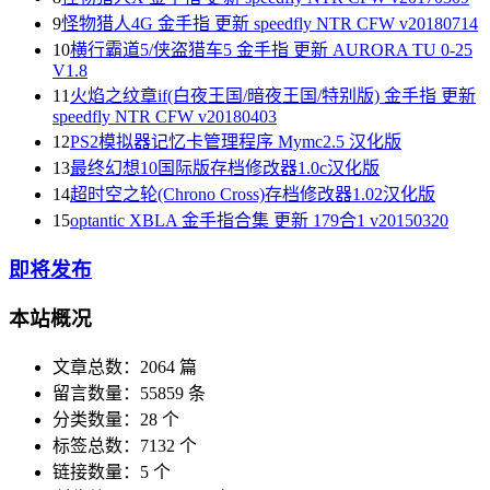
9
怪物猎人4G 金手指 更新 speedfly NTR CFW v20180714
10
横行霸道5/侠盗猎车5 金手指 更新 AURORA TU 0-25
V1.8
11
火焰之纹章if(白夜王国/暗夜王国/特别版) 金手指 更新
speedfly NTR CFW v20180403
12
PS2模拟器记忆卡管理程序 Mymc2.5 汉化版
13
最终幻想10国际版存档修改器1.0c汉化版
14
超时空之轮(Chrono Cross)存档修改器1.02汉化版
15
optantic XBLA 金手指合集 更新 179合1 v20150320
即将发布
本站概况
文章总数：2064 篇
留言数量：55859 条
分类数量：28 个
标签总数：7132 个
链接数量：5 个