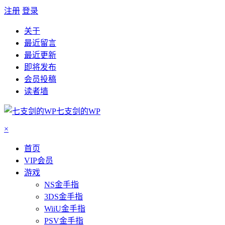
注册
登录
关于
最近留言
最近更新
即将发布
会员投稿
读者墙
七支剑的WP
×
首页
VIP会员
游戏
NS金手指
3DS金手指
WiiU金手指
PSV金手指