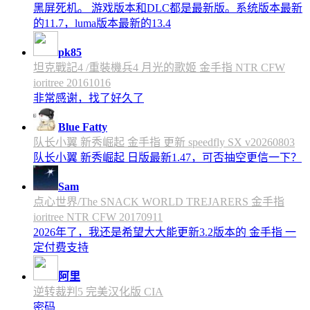
黑屏死机。 游戏版本和DLC都是最新版。系统版本最新
的11.7，luma版本最新的13.4
pk85
坦克戰記4 /重裝機兵4 月光的歌姬 金手指 NTR CFW
ioritree 20161016
非常感谢，找了好久了
Blue Fatty
队长小翼 新秀崛起 金手指 更新 speedfly SX v20260803
队长小翼 新秀崛起 日版最新1.47，可否抽空更信一下？
Sam
点心世界/The SNACK WORLD TREJARERS 金手指
ioritree NTR CFW 20170911
2026年了，我还是希望大大能更新3.2版本的 金手指 一
定付费支持
阿里
逆转裁判5 完美汉化版 CIA
密码