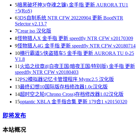
5
暗黑破坏神3(夺魂之镰) 金手指 更新 AURORA TU1
+5(RoS)
6
3DS自制系统 NTR CFW 20220904 更新 BootNTR
Selector v2.13.7
7
Crear iso 汉化版
8
怪物猎人X 金手指 更新 speedfly NTR CFW v20170309
9
怪物猎人4G 金手指 更新 speedfly NTR CFW v20180714
10
横行霸道5/侠盗猎车5 金手指 更新 AURORA TU 0-25
V1.8
11
火焰之纹章if(白夜王国/暗夜王国/特别版) 金手指 更新
speedfly NTR CFW v20180403
12
PS2模拟器记忆卡管理程序 Mymc2.5 汉化版
13
最终幻想10国际版存档修改器1.0c汉化版
14
超时空之轮(Chrono Cross)存档修改器1.02汉化版
15
optantic XBLA 金手指合集 更新 179合1 v20150320
即将发布
本站概况