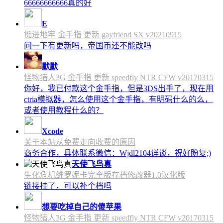
66666666666真的好
E
挺进地牢 金手指 更新 gayfriend SX v20210915
问一下有更新吗，帝国币还不能改吗
默默
怪物猎人3G 金手指 更新 speedfly NTR CFW v20170315
你好，我已付款这个金手指，但是3DS出手了，现在用
ctria模拟器，怎么使用这个金手指，有明码什么的么，
或者使用教程什么的？
Xcode
关于本站从免费走向收费的原因
商务合作，具体联系微信：Wjdl2104详谈，祝好盼复;)
天使飞鸟真
生化危机维罗妮卡完全版存档修改器1.0汉化版
链接挂了，可以补个档吗
想要吃掉自己的傻苹果
怪物猎人3G 金手指 更新 speedfly NTR CFW v20170315