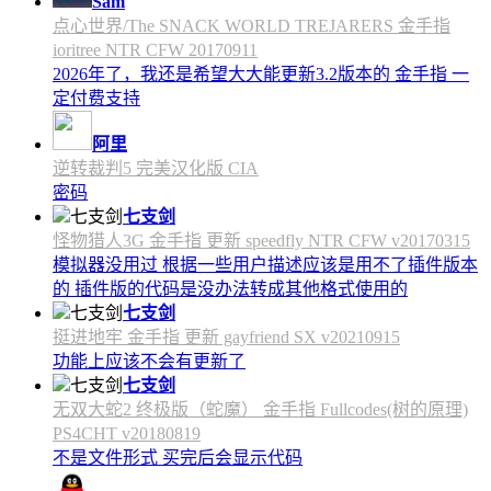
Sam
点心世界/The SNACK WORLD TREJARERS 金手指
ioritree NTR CFW 20170911
2026年了，我还是希望大大能更新3.2版本的 金手指 一
定付费支持
阿里
逆转裁判5 完美汉化版 CIA
密码
七支剑
怪物猎人3G 金手指 更新 speedfly NTR CFW v20170315
模拟器没用过 根据一些用户描述应该是用不了插件版本
的 插件版的代码是没办法转成其他格式使用的
七支剑
挺进地牢 金手指 更新 gayfriend SX v20210915
功能上应该不会有更新了
七支剑
无双大蛇2 终极版（蛇魔） 金手指 Fullcodes(树的原理)
PS4CHT v20180819
不是文件形式 买完后会显示代码