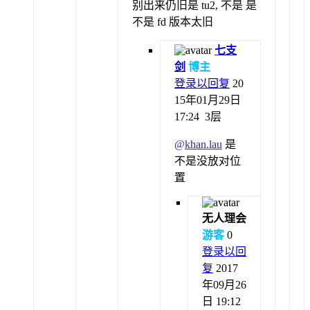
别出来仍旧是 tu2, 不是 是
不是 fd 版本太旧
七支
剑
博主
登录以回复
20
15年01月29日
17:24
3层
@
khan.lau
是
不是没放对位
置
无人理会
游客
0
登录以回
复
2017
年09月26
日 19:12