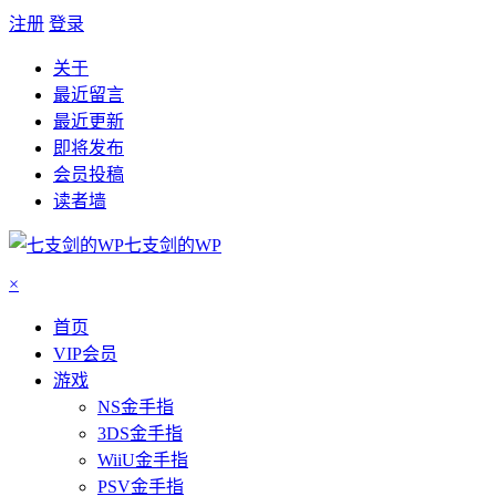
注册
登录
关于
最近留言
最近更新
即将发布
会员投稿
读者墙
七支剑的WP
×
首页
VIP会员
游戏
NS金手指
3DS金手指
WiiU金手指
PSV金手指