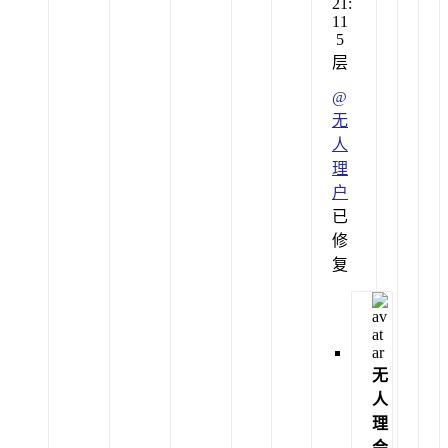
21:
11
5
层
@
无
人
理
户
已
修
复
无
人
理
会