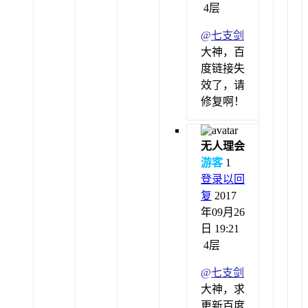
4层
@
七支剑
大神，百
度链接失
效了，请
修复啊！
无人理会
游客
1
登录以回
复
2017
年09月26
日 19:21
4层
@
七支剑
大神，求
更新百度