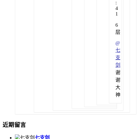
:
4
1
6
层
@
七
支
剑
谢
谢
大
神
近期留言
七支剑