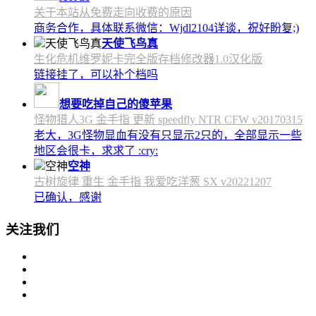
关于本站从免费走向收费的原因
商务合作，具体联系微信：Wjdl2104详谈，祝好盼复;)
天使飞鸟真
生化危机维罗妮卡完全版存档修改器1.0汉化版
链接挂了，可以补个档吗
想要吃掉自己的傻苹果
怪物猎人3G 金手指 更新 speedfly NTR CFW v20170315
老大，3G怪物显血有没有只显示2只的，全部显示一些
地区会很卡，求求了 :cry:
空神
古树旋律 重生 金手指 我爱吃洋葱 SX v20221207
已确认，感谢
关注我们