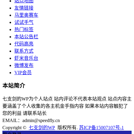
站点地图
友情链接
马里奥赛车
试试手气
热门标签
本站公告栏
代码高亮
联系方式
虾米音乐台
微博发布
VIP会员
本站简介
七支剑的WP为个人站点 站内评论不代表本站观点 站点内容主
要涵盖了个人收集的各主机金手指内容 如果本站内容触犯了
您的利益 请联系站长
EMAIL：admin@speedfly.cn
Copyright ©
七支剑的WP
版权所有.
苏ICP备15007107号-1