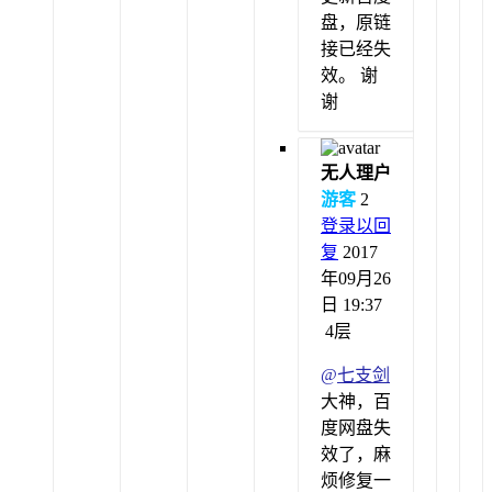
盘，原链
接已经失
效。 谢
谢
无人理户
游客
2
登录以回
复
2017
年09月26
日 19:37
4层
@
七支剑
大神，百
度网盘失
效了，麻
烦修复一