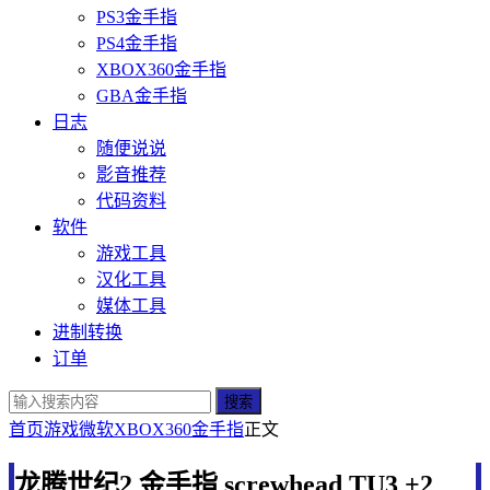
PS3金手指
PS4金手指
XBOX360金手指
GBA金手指
日志
随便说说
影音推荐
代码资料
软件
游戏工具
汉化工具
媒体工具
进制转换
订单
搜索
首页
游戏
微软
XBOX360金手指
正文
龙腾世纪2 金手指 screwhead TU3 +2