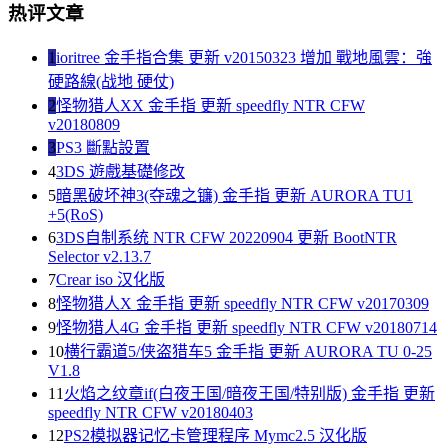
热评文章
1
ioritree 金手指合集 更新 v20150323 增加 戰地風雲：強
硬路線(战地 硬仗)
2
怪物猎人XX 金手指 更新 speedfly NTR CFW
v20180809
3
PS3 斷點設置
4
3DS 遊戲基礎修改
5
暗黑破坏神3(夺魂之镰) 金手指 更新 AURORA TU1
+5(RoS)
6
3DS自制系统 NTR CFW 20220904 更新 BootNTR
Selector v2.13.7
7
Crear iso 汉化版
8
怪物猎人X 金手指 更新 speedfly NTR CFW v20170309
9
怪物猎人4G 金手指 更新 speedfly NTR CFW v20180714
10
横行霸道5/侠盗猎车5 金手指 更新 AURORA TU 0-25
V1.8
11
火焰之纹章if(白夜王国/暗夜王国/特别版) 金手指 更新
speedfly NTR CFW v20180403
12
PS2模拟器记忆卡管理程序 Mymc2.5 汉化版