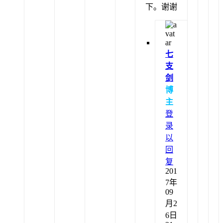
下。谢谢
七
支
剑
博
主
登
录
以
回
复
201
7年
09
月2
6日