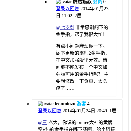
霹雳猫叔
会员
0
登录以回复
2014年01月23
日 11:02
2层
@
七支剑
非常感谢阁下的
金手指，帮了我很大忙！
有点小问题麻烦你一下。
阁下更新的巫师2金手指，
在中文加强版里无效。请
问能不能发布一个中文加
强版可用的金手指呢？ 主
要想修改一下负重，太头
疼了……
leonminzu
游客
4
登录以回复
2014年01月24日 20:49
1层
@
三
老大，你说的ioritree大神的黄牌
空战6的金手指在哪下载啊，给个链接