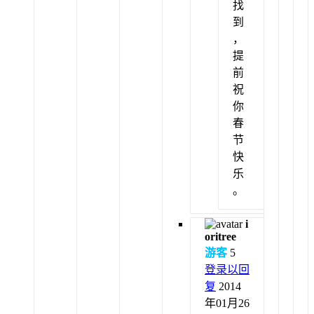
找
到
，
提
前
祝
你
春
节
快
乐
。
i
oritree
游客
5
登录以回
复
2014
年01月26