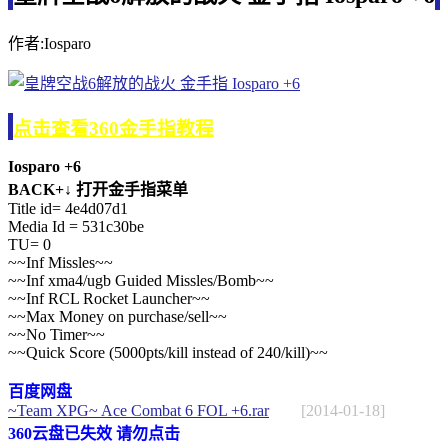
作者:Iosparo
点击查看360金手指教程
Iosparo +6
BACK+↓ 打开金手指菜单
Title id= 4e4d07d1
Media Id = 531c30be
TU= 0
~~Inf Missles~~
~~Inf xma4/ugb Guided Missles/Bomb~~
~~Inf RCL Rocket Launcher~~
~~Max Money on purchase/sell~~
~~No Timer~~
~~Quick Score (5000pts/kill instead of 240/kill)~~
百度网盘
~Team XPG~ Ace Combat 6 FOL +6.rar
[2014-01-18]
360云盘已失效 请勿点击