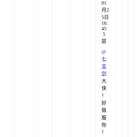
01
月2
5日
16:
45
5
层
@
七
支
剑
大
侠
！
好
佩
服
你
！