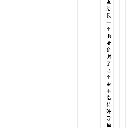
发
给
我
一
个
地
址
多
谢
了
这
个
金
手
指
特
殊
导
弹