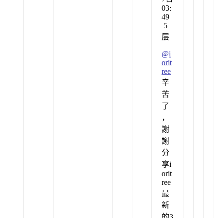
03:
49
5
层
@
i
orit
ree
辛
苦
了
，
謝
謝
分
享i
orit
ree
最
新
的3