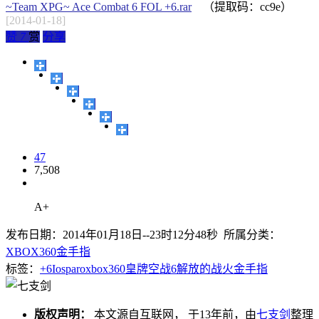
~Team XPG~ Ace Combat 6 FOL +6.rar
（提取码：cc9e）
[2014-01-18]
赞
7
赏
分享
47
7,508
A+
发布日期：2014年01月18日--23时12分48秒 所属分类：
XBOX360金手指
标签：
+6
Iosparo
xbox360
皇牌空战6
解放的战火
金手指
版权声明：
本文源自互联网， 于13年前，由
七支剑
整理