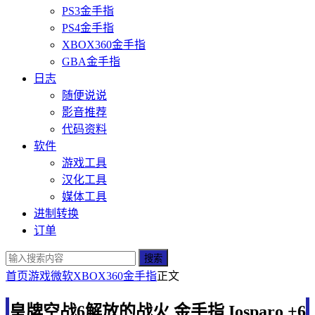
PS3金手指
PS4金手指
XBOX360金手指
GBA金手指
日志
随便说说
影音推荐
代码资料
软件
游戏工具
汉化工具
媒体工具
进制转换
订单
搜索
首页
游戏
微软
XBOX360金手指
正文
皇牌空战6解放的战火 金手指 Iosparo +6