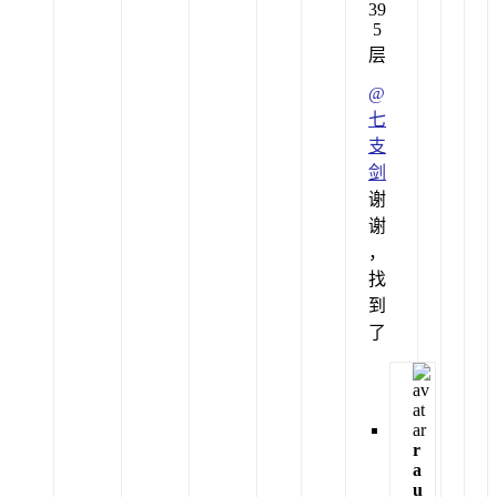
39
5
层
@
七
支
剑
谢
谢
，
找
到
了
r
a
u