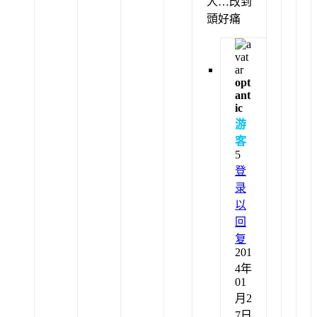
人…改到
頭好痛
opt
ant
ic
游
客
5
登
录
以
回
复
201
4年
01
月2
7日