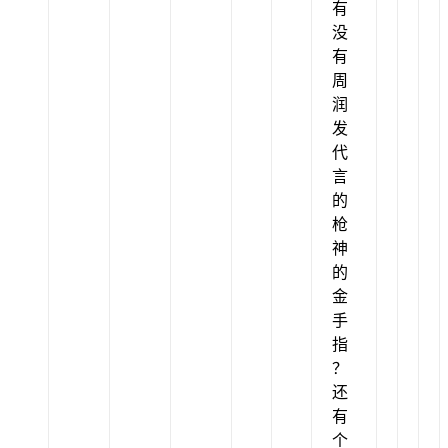
有
没
有
周
润
发
代
言
的
枪
神
的
金
手
指
？
还
有
个