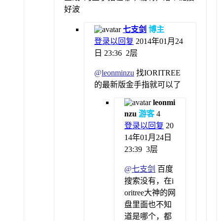
好波
七支剑
博主
登录以回复
2014年01月24
日 23:36
2层
@
leonminzu
找IORITREE
的最新版金手指就可以了
leonmi
nzu
游客
4
登录以回复
20
14年01月24日
23:39
3层
@
七支剑
百度
搜索没有，在i
oritree大神的网
盘里面也不知
道是哪个，都