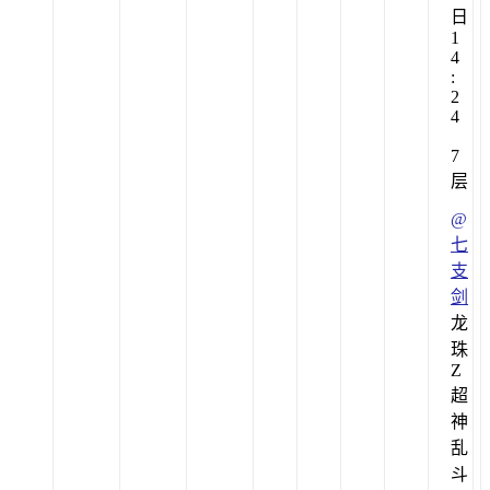
日
1
4
:
2
4
7
层
@
七
支
剑
龙
珠
Z
超
神
乱
斗