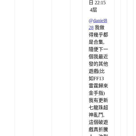
日 22:15
4层
@
daniel8
28
我做
得幾乎都
是合集,
隨便下一
個我最近
發的其他
遊戲(比
如FF13
雷霆歸來
金手指)
我有更新
七龍珠超
神亂鬥,
這個破遊
戲真折騰