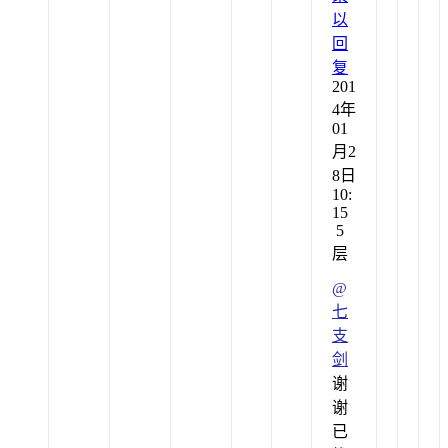
以
回
复
201
4年
01
月2
8日
10:
15
5
层
@
七
支
剑
谢
谢
已