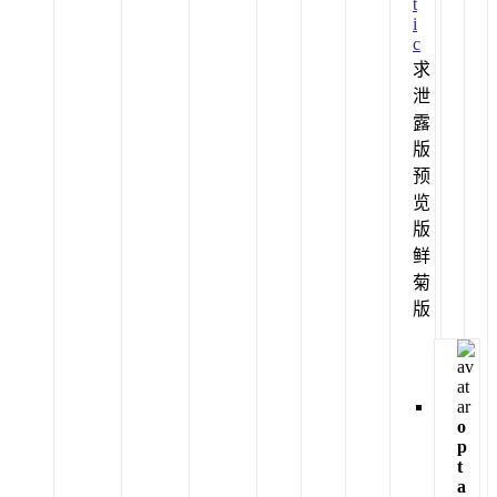
t
i
c
求
泄
露
版
预
览
版
鲜
菊
版
o
p
t
a