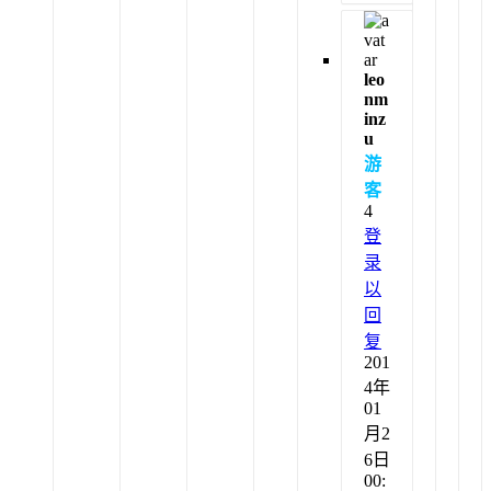
leo
nm
inz
u
游
客
4
登
录
以
回
复
201
4年
01
月2
6日
00: