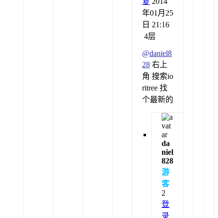
复
2014
年01月25
日 21:16
4层
@
daniel8
28
右上
角 搜索io
ritree 找
个最新的
da
niel
828
游
客
2
登
录