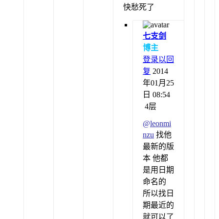
快愁死了
七支剑
博主
登录以回
复
2014
年01月25
日 08:54
4层
@
leonmi
nzu
找他
最新的版
本 他都
是用日期
命名的
所以找日
期最近的
就可以了