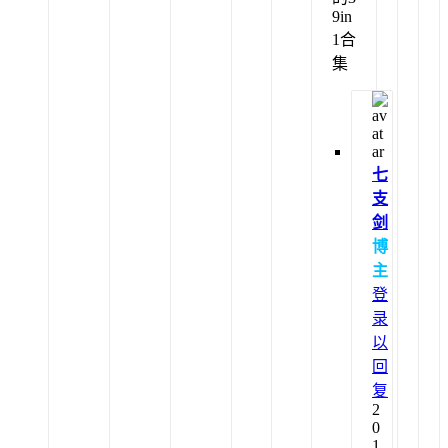
9in
1合
集
七
支
剑
博
主
登
录
以
回
复
2
0
1