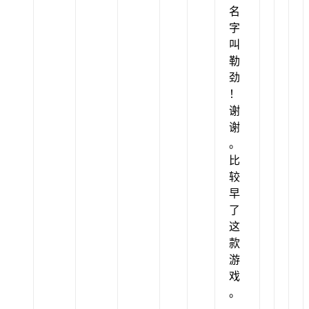
名
字
叫
勒
劲
！
谢
谢
。
比
较
早
了
这
款
游
戏
。