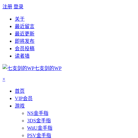
注册
登录
关于
最近留言
最近更新
即将发布
会员投稿
读者墙
七支剑的WP
×
首页
VIP会员
游戏
NS金手指
3DS金手指
WiiU金手指
PSV金手指