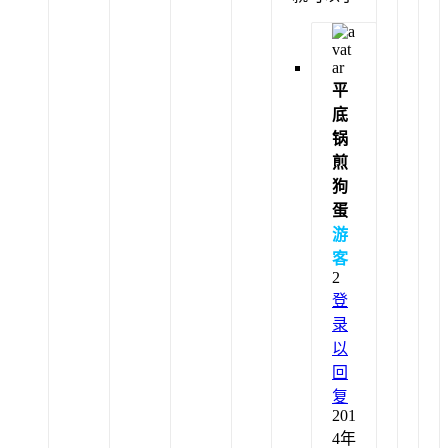
平
底
锅
煎
狗
蛋
游
客
2
登
录
以
回
复
201
4年