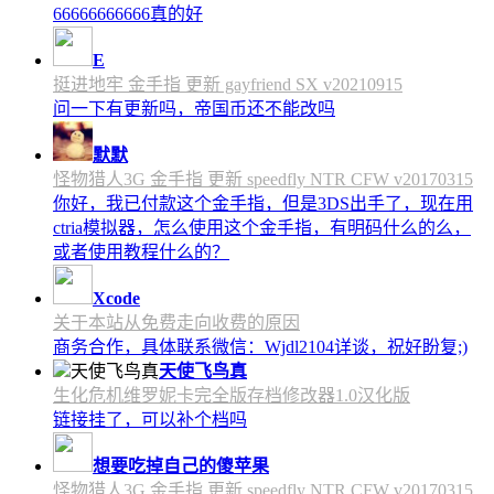
66666666666真的好
E
挺进地牢 金手指 更新 gayfriend SX v20210915
问一下有更新吗，帝国币还不能改吗
默默
怪物猎人3G 金手指 更新 speedfly NTR CFW v20170315
你好，我已付款这个金手指，但是3DS出手了，现在用
ctria模拟器，怎么使用这个金手指，有明码什么的么，
或者使用教程什么的？
Xcode
关于本站从免费走向收费的原因
商务合作，具体联系微信：Wjdl2104详谈，祝好盼复;)
天使飞鸟真
生化危机维罗妮卡完全版存档修改器1.0汉化版
链接挂了，可以补个档吗
想要吃掉自己的傻苹果
怪物猎人3G 金手指 更新 speedfly NTR CFW v20170315