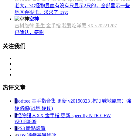
老大，3G怪物显血有没有只显示2只的，全部显示一些
地区会很卡，求求了 :cry:
空神
古树旋律 重生 金手指 我爱吃洋葱 SX v20221207
已确认，感谢
关注我们
热评文章
1
ioritree 金手指合集 更新 v20150323 增加 戰地風雲：強
硬路線(战地 硬仗)
2
怪物猎人XX 金手指 更新 speedfly NTR CFW
v20180809
3
PS3 斷點設置
4
3DS 遊戲基礎修改