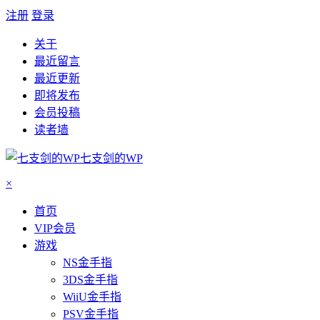
注册
登录
关于
最近留言
最近更新
即将发布
会员投稿
读者墙
七支剑的WP
×
首页
VIP会员
游戏
NS金手指
3DS金手指
WiiU金手指
PSV金手指