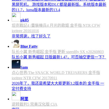
黑屏死机。 游戏版本和DLC都是最新版。系统版本最新
的11.7，luma版本最新的13.4
pk85
坦克戰記4 /重裝機兵4 月光的歌姬 金手指 NTR CFW
ioritree 20161016
非常感谢，找了好久了
Blue Fatty
队长小翼 新秀崛起 金手指 更新 speedfly SX v20260803
队长小翼 新秀崛起 日版最新1.47，可否抽空更信一下？
Sam
点心世界/The SNACK WORLD TREJARERS 金手指
ioritree NTR CFW 20170911
2026年了，我还是希望大大能更新3.2版本的 金手指 一
定付费支持
阿里
逆转裁判5 完美汉化版 CIA