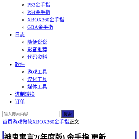
PS3金手指
PS4金手指
XBOX360金手指
GBA金手指
日志
随便说说
影音推荐
代码资料
软件
游戏工具
汉化工具
媒体工具
进制转换
订单
搜索
首页
游戏
微软
XBOX360金手指
正文
神鬼寓言2(年度版) 金手指 更新