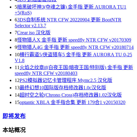
5
暗黑破坏神3(夺魂之镰) 金手指 更新 AURORA TU1
+5(RoS)
6
3DS自制系统 NTR CFW 20220904 更新 BootNTR
Selector v2.13.7
7
Crear iso 汉化版
8
怪物猎人X 金手指 更新 speedfly NTR CFW v20170309
9
怪物猎人4G 金手指 更新 speedfly NTR CFW v20180714
10
横行霸道5/侠盗猎车5 金手指 更新 AURORA TU 0-25
V1.8
11
火焰之纹章if(白夜王国/暗夜王国/特别版) 金手指 更新
speedfly NTR CFW v20180403
12
PS2模拟器记忆卡管理程序 Mymc2.5 汉化版
13
最终幻想10国际版存档修改器1.0c汉化版
14
超时空之轮(Chrono Cross)存档修改器1.02汉化版
15
optantic XBLA 金手指合集 更新 179合1 v20150320
即将发布
本站概况