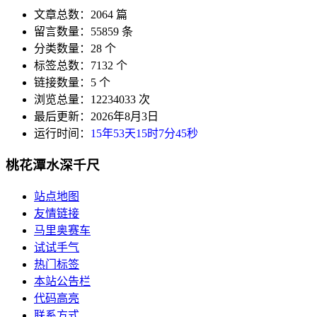
文章总数：2064 篇
留言数量：55859 条
分类数量：28 个
标签总数：7132 个
链接数量：5 个
浏览总量：12234033 次
最后更新：2026年8月3日
运行时间：
15年53天15时7分45秒
桃花潭水深千尺
站点地图
友情链接
马里奥赛车
试试手气
热门标签
本站公告栏
代码高亮
联系方式