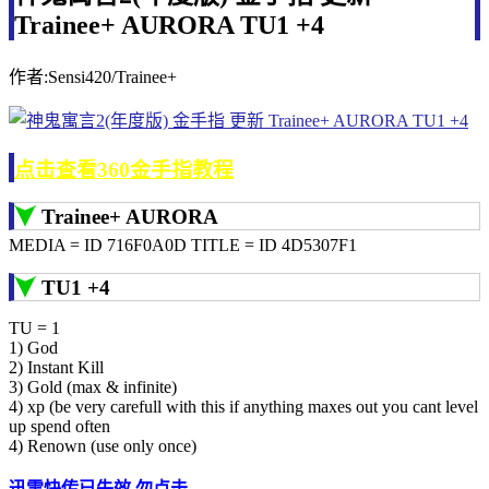
Trainee+ AURORA TU1 +4
作者:Sensi420/Trainee+
点击查看360金手指教程
Trainee+ AURORA
MEDIA = ID 716F0A0D TITLE = ID 4D5307F1
TU1 +4
TU = 1
1) God
2) Instant Kill
3) Gold (max & infinite)
4) xp (be very carefull with this if anything maxes out you cant level
up spend often
4) Renown (use only once)
迅雷快传已失效 勿点击