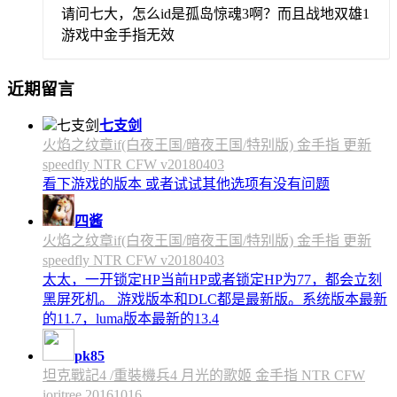
请问七大，怎么id是孤岛惊魂3啊？而且战地双雄1
游戏中金手指无效
近期留言
七支剑
火焰之纹章if(白夜王国/暗夜王国/特别版) 金手指 更新
speedfly NTR CFW v20180403
看下游戏的版本 或者试试其他选项有没有问题
四酱
火焰之纹章if(白夜王国/暗夜王国/特别版) 金手指 更新
speedfly NTR CFW v20180403
太太，一开锁定HP当前HP或者锁定HP为77，都会立刻
黑屏死机。 游戏版本和DLC都是最新版。系统版本最新
的11.7，luma版本最新的13.4
pk85
坦克戰記4 /重裝機兵4 月光的歌姬 金手指 NTR CFW
ioritree 20161016