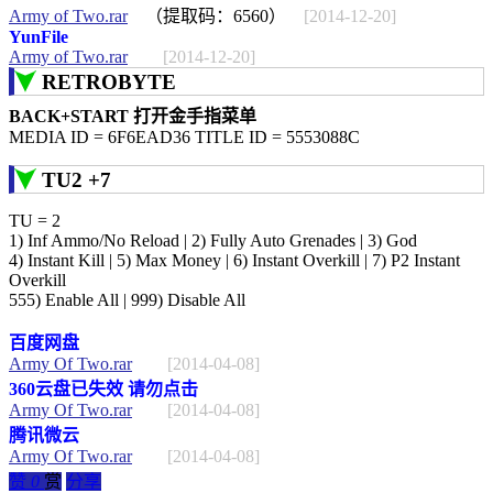
Army of Two.rar
（提取码：6560）
[2014-12-20]
YunFile
Army of Two.rar
[2014-12-20]
RETROBYTE
BACK+START 打开金手指菜单
MEDIA ID = 6F6EAD36 TITLE ID = 5553088C
TU2 +7
TU = 2
1) Inf Ammo/No Reload | 2) Fully Auto Grenades | 3) God
4) Instant Kill | 5) Max Money | 6) Instant Overkill | 7) P2 Instant
Overkill
555) Enable All | 999) Disable All
百度网盘
Army Of Two.rar
[2014-04-08]
360云盘已失效 请勿点击
Army Of Two.rar
[2014-04-08]
腾讯微云
Army Of Two.rar
[2014-04-08]
赞
0
赏
分享