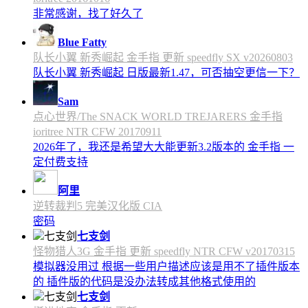
非常感谢，找了好久了
Blue Fatty
队长小翼 新秀崛起 金手指 更新 speedfly SX v20260803
队长小翼 新秀崛起 日版最新1.47，可否抽空更信一下？
Sam
点心世界/The SNACK WORLD TREJARERS 金手指
ioritree NTR CFW 20170911
2026年了，我还是希望大大能更新3.2版本的 金手指 一
定付费支持
阿里
逆转裁判5 完美汉化版 CIA
密码
七支剑
怪物猎人3G 金手指 更新 speedfly NTR CFW v20170315
模拟器没用过 根据一些用户描述应该是用不了插件版本
的 插件版的代码是没办法转成其他格式使用的
七支剑