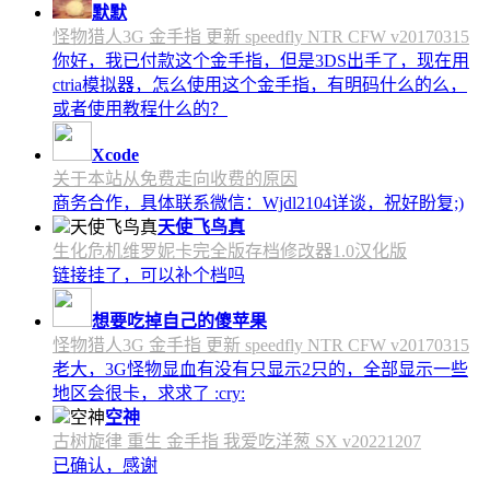
默默
怪物猎人3G 金手指 更新 speedfly NTR CFW v20170315
你好，我已付款这个金手指，但是3DS出手了，现在用
ctria模拟器，怎么使用这个金手指，有明码什么的么，
或者使用教程什么的？
Xcode
关于本站从免费走向收费的原因
商务合作，具体联系微信：Wjdl2104详谈，祝好盼复;)
天使飞鸟真
生化危机维罗妮卡完全版存档修改器1.0汉化版
链接挂了，可以补个档吗
想要吃掉自己的傻苹果
怪物猎人3G 金手指 更新 speedfly NTR CFW v20170315
老大，3G怪物显血有没有只显示2只的，全部显示一些
地区会很卡，求求了 :cry:
空神
古树旋律 重生 金手指 我爱吃洋葱 SX v20221207
已确认，感谢