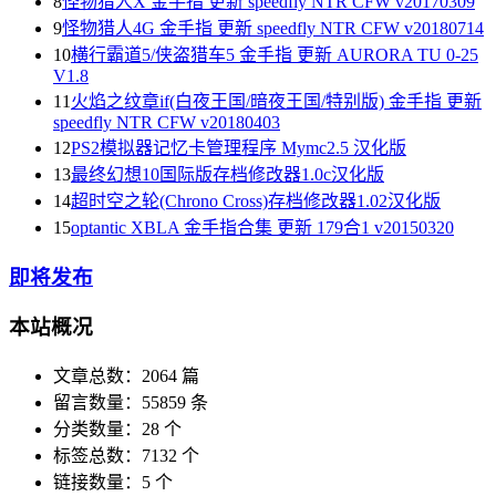
8
怪物猎人X 金手指 更新 speedfly NTR CFW v20170309
9
怪物猎人4G 金手指 更新 speedfly NTR CFW v20180714
10
横行霸道5/侠盗猎车5 金手指 更新 AURORA TU 0-25
V1.8
11
火焰之纹章if(白夜王国/暗夜王国/特别版) 金手指 更新
speedfly NTR CFW v20180403
12
PS2模拟器记忆卡管理程序 Mymc2.5 汉化版
13
最终幻想10国际版存档修改器1.0c汉化版
14
超时空之轮(Chrono Cross)存档修改器1.02汉化版
15
optantic XBLA 金手指合集 更新 179合1 v20150320
即将发布
本站概况
文章总数：2064 篇
留言数量：55859 条
分类数量：28 个
标签总数：7132 个
链接数量：5 个