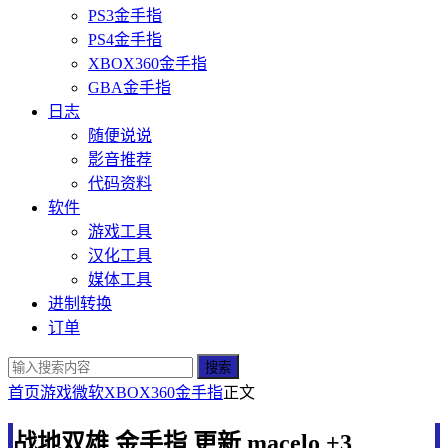
PS3金手指
PS4金手指
XBOX360金手指
GBA金手指
日志
随便说说
影音推荐
代码资料
软件
游戏工具
汉化工具
媒体工具
进制转换
订单
搜索
首页
游戏
微软
XBOX360金手指
正文
战地双雄 金手指 更新 macelo +3