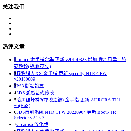
关注我们
热评文章
1
ioritree 金手指合集 更新 v20150323 增加 戰地風雲：強
硬路線(战地 硬仗)
2
怪物猎人XX 金手指 更新 speedfly NTR CFW
v20180809
3
PS3 斷點設置
4
3DS 遊戲基礎修改
5
暗黑破坏神3(夺魂之镰) 金手指 更新 AURORA TU1
+5(RoS)
6
3DS自制系统 NTR CFW 20220904 更新 BootNTR
Selector v2.13.7
7
Crear iso 汉化版