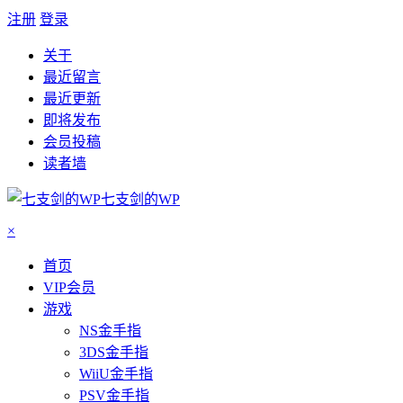
注册
登录
关于
最近留言
最近更新
即将发布
会员投稿
读者墙
七支剑的WP
×
首页
VIP会员
游戏
NS金手指
3DS金手指
WiiU金手指
PSV金手指