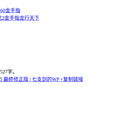
360金手指
2
金手指
龙行天下
527字。
 +5 最終修正版 | 七支剑的WP
+复制链接