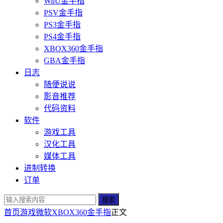
WiiU金手指
PSV金手指
PS3金手指
PS4金手指
XBOX360金手指
GBA金手指
日志
随便说说
影音推荐
代码资料
软件
游戏工具
汉化工具
媒体工具
进制转换
订单
搜索
首页
游戏
微软
XBOX360金手指
正文