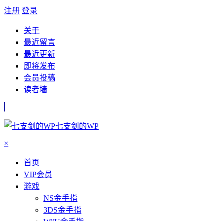
注册
登录
关于
最近留言
最近更新
即将发布
会员投稿
读者墙
七支剑的WP
×
首页
VIP会员
游戏
NS金手指
3DS金手指