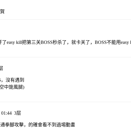
可賀
y kill把第三关BOSS秒杀了，就卡关了，BOSS不能用easy k
层
-15，沒有遇到
 (空中旎風腿)
01:44
3层
通拳腳攻擊，的確會看不到過埸動畫