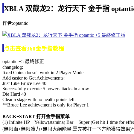
XBLA 双截龙2：龙行天下 金手指 optanti
作者:optantic
点击查看360金手指教程
optantic +5 最終修正
changelog:
fixed Coins doesn't work in 2 Player Mode
Add easier to Get Achievements:
Just Like Bruce Lee 40
Successfully execute 5 power attacks in a row.
Die Hard 40
Clear a stage with no health points left.
**Bruce Lee achievement is only for Player 1
BACK+START 打开金手指菜单
(1) Infinite HP + Yellow(stamina) Bar + Super (Get hit 1 time for effec
(無限血+無限體力+無限大絕能量,需先被打一下方能獲得效果)*