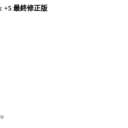
c +5 最終修正版
t)