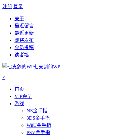
注册
登录
关于
最近留言
最近更新
即将发布
会员投稿
读者墙
七支剑的WP
×
首页
VIP会员
游戏
NS金手指
3DS金手指
WiiU金手指
PSV金手指