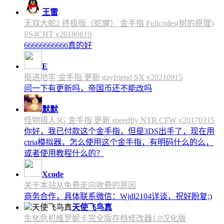
王雷
无双大蛇2 终极版（蛇魔） 金手指 Fullcodes(树的原理)
PS4CHT v20180819
66666666666真的好
E
挺进地牢 金手指 更新 gayfriend SX v20210915
问一下有更新吗，帝国币还不能改吗
默默
怪物猎人3G 金手指 更新 speedfly NTR CFW v20170315
你好，我已付款这个金手指，但是3DS出手了，现在用
ctria模拟器，怎么使用这个金手指，有明码什么的么，
或者使用教程什么的？
Xcode
关于本站从免费走向收费的原因
商务合作，具体联系微信：Wjdl2104详谈，祝好盼复;)
天使飞鸟真
生化危机维罗妮卡完全版存档修改器1.0汉化版