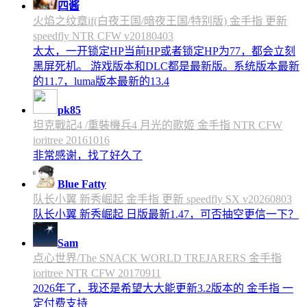
四酱
火焰之纹章if(白夜王国/暗夜王国/特别版) 金手指 更新
speedfly NTR CFW v20180403
太太，一开锁定HP当前HP或者锁定HP为77，都会立刻
黑屏死机。 游戏版本和DLC都是最新版。系统版本最新
的11.7，luma版本最新的13.4
pk85
坦克戰記4 /重裝機兵4 月光的歌姬 金手指 NTR CFW
ioritree 20161016
非常感谢，找了好久了
Blue Fatty
队长小翼 新秀崛起 金手指 更新 speedfly SX v20260803
队长小翼 新秀崛起 日版最新1.47，可否抽空更信一下？
Sam
点心世界/The SNACK WORLD TREJARERS 金手指
ioritree NTR CFW 20170911
2026年了，我还是希望大大能更新3.2版本的 金手指 一
定付费支持