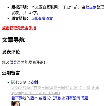
版权声明：
本文源自互联网， 于12年前，由
七支剑
整理
发表，共 242字。
原文链接：
点此查看原文
点击获取免费金手指
文章导航
发表评论
您必须
登录
才能发表评论！
近期留言
七支剑
火焰之纹章if(白夜王国/暗夜王国/特别版) 金手指 更新
speedfly NTR CFW v20180403
看下游戏的版本 或者试试其他选项有没有问题