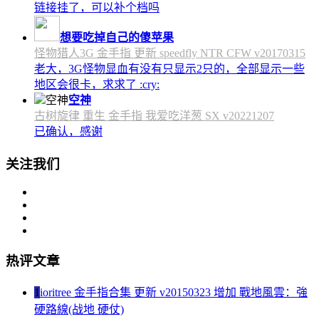
链接挂了，可以补个档吗
想要吃掉自己的傻苹果
怪物猎人3G 金手指 更新 speedfly NTR CFW v20170315
老大，3G怪物显血有没有只显示2只的，全部显示一些
地区会很卡，求求了 :cry:
空神
古树旋律 重生 金手指 我爱吃洋葱 SX v20221207
已确认，感谢
关注我们
热评文章
1
ioritree 金手指合集 更新 v20150323 增加 戰地風雲：強
硬路線(战地 硬仗)