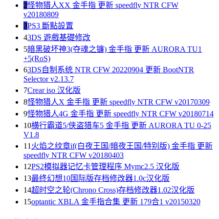
2
怪物猎人XX 金手指 更新 speedfly NTR CFW
v20180809
3
PS3 斷點設置
4
3DS 遊戲基礎修改
5
暗黑破坏神3(夺魂之镰) 金手指 更新 AURORA TU1
+5(RoS)
6
3DS自制系统 NTR CFW 20220904 更新 BootNTR
Selector v2.13.7
7
Crear iso 汉化版
8
怪物猎人X 金手指 更新 speedfly NTR CFW v20170309
9
怪物猎人4G 金手指 更新 speedfly NTR CFW v20180714
10
横行霸道5/侠盗猎车5 金手指 更新 AURORA TU 0-25
V1.8
11
火焰之纹章if(白夜王国/暗夜王国/特别版) 金手指 更新
speedfly NTR CFW v20180403
12
PS2模拟器记忆卡管理程序 Mymc2.5 汉化版
13
最终幻想10国际版存档修改器1.0c汉化版
14
超时空之轮(Chrono Cross)存档修改器1.02汉化版
15
optantic XBLA 金手指合集 更新 179合1 v20150320