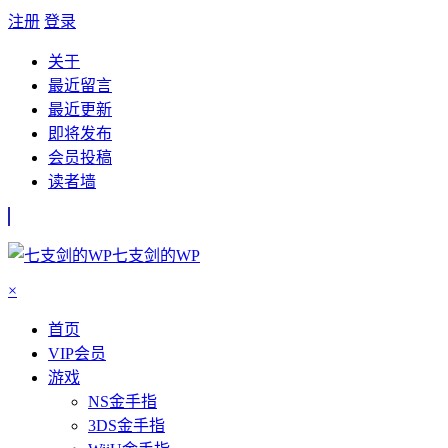
注册
登录
关于
最近留言
最近更新
即将发布
会员投稿
读者墙
七支剑的WP
×
首页
VIP会员
游戏
NS金手指
3DS金手指