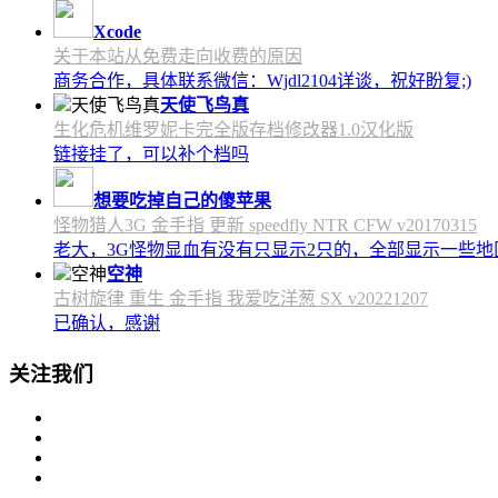
Xcode
关于本站从免费走向收费的原因
商务合作，具体联系微信：Wjdl2104详谈，祝好盼复;)
天使飞鸟真
生化危机维罗妮卡完全版存档修改器1.0汉化版
链接挂了，可以补个档吗
想要吃掉自己的傻苹果
怪物猎人3G 金手指 更新 speedfly NTR CFW v20170315
老大，3G怪物显血有没有只显示2只的，全部显示一些地区会
空神
古树旋律 重生 金手指 我爱吃洋葱 SX v20221207
已确认，感谢
关注我们