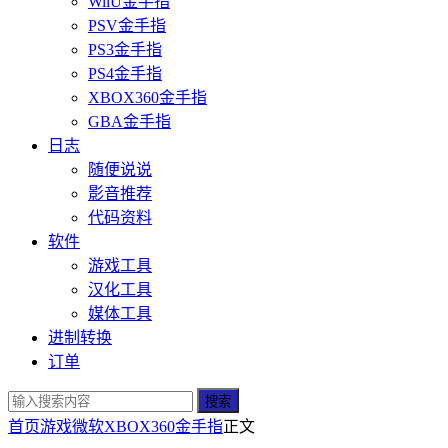
WiiU金手指
PSV金手指
PS3金手指
PS4金手指
XBOX360金手指
GBA金手指
日志
随便说说
影音推荐
代码资料
软件
游戏工具
汉化工具
媒体工具
进制转换
订单
搜索
首页
游戏
微软
XBOX360金手指
正文