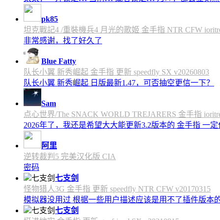
pk85
坦克戰記4 /重裝機兵4 月光的歌姬 金手指 NTR CFW ioritree 
非常感谢，找了好久了
Blue Fatty
队长小翼 新秀崛起 金手指 更新 speedfly SX v20260803
队长小翼 新秀崛起 日版最新1.47，可否抽空更信一下？
Sam
点心世界/The SNACK WORLD TREJARERS 金手指 ioritree
2026年了，我还是希望大大能更新3.2版本的 金手指 一
阿里
逆转裁判5 完美汉化版 CIA
密码
七支剑
怪物猎人3G 金手指 更新 speedfly NTR CFW v20170315
模拟器没用过 根据一些用户描述应该是用不了插件版本
七支剑