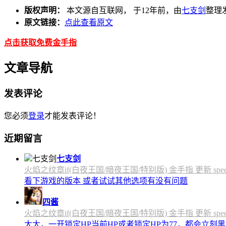
版权声明：
本文源自互联网， 于12年前，由
七支剑
整理发
原文链接：
点此查看原文
点击获取免费金手指
文章导航
发表评论
您必须
登录
才能发表评论！
近期留言
七支剑
火焰之纹章if(白夜王国/暗夜王国/特别版) 金手指 更新 speedfly
看下游戏的版本 或者试试其他选项有没有问题
四酱
火焰之纹章if(白夜王国/暗夜王国/特别版) 金手指 更新 speedfly
太太，一开锁定HP当前HP或者锁定HP为77，都会立刻黑屏