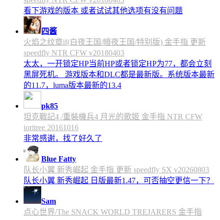
看下游戏的版本 或者试试其他选项有没有问题
四酱
火焰之纹章if(白夜王国/暗夜王国/特别版) 金手指 更新
speedfly NTR CFW v20180403
太太，一开锁定HP当前HP或者锁定HP为77，都会立刻
黑屏死机。 游戏版本和DLC都是最新版。系统版本最新
的11.7，luma版本最新的13.4
pk85
坦克戰記4 /重裝機兵4 月光的歌姬 金手指 NTR CFW
ioritree 20161016
非常感谢，找了好久了
Blue Fatty
队长小翼 新秀崛起 金手指 更新 speedfly SX v20260803
队长小翼 新秀崛起 日版最新1.47，可否抽空更信一下？
Sam
点心世界/The SNACK WORLD TREJARERS 金手指