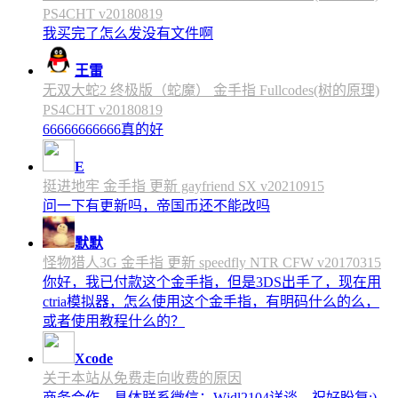
PS4CHT v20180819
我买完了怎么发没有文件啊
王雷
无双大蛇2 终极版（蛇魔） 金手指 Fullcodes(树的原理)
PS4CHT v20180819
66666666666真的好
E
挺进地牢 金手指 更新 gayfriend SX v20210915
问一下有更新吗，帝国币还不能改吗
默默
怪物猎人3G 金手指 更新 speedfly NTR CFW v20170315
你好，我已付款这个金手指，但是3DS出手了，现在用
ctria模拟器，怎么使用这个金手指，有明码什么的么，
或者使用教程什么的？
Xcode
关于本站从免费走向收费的原因
商务合作，具体联系微信：Wjdl2104详谈，祝好盼复;)