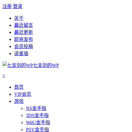
注册
登录
关于
最近留言
最近更新
即将发布
会员投稿
读者墙
七支剑的WP
×
首页
VIP会员
游戏
NS金手指
3DS金手指
WiiU金手指
PSV金手指