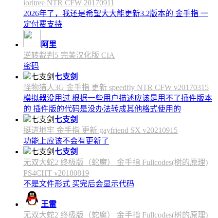
ioritree NTR CFW 20170911
2026年了，我还是希望大大能更新3.2版本的 金手指 一
定付费支持
阿里
逆转裁判5 完美汉化版 CIA
密码
七支剑
怪物猎人3G 金手指 更新 speedfly NTR CFW v20170315
模拟器没用过 根据一些用户描述应该是用不了插件版本
的 插件版的代码是没办法转成其他格式使用的
七支剑
挺进地牢 金手指 更新 gayfriend SX v20210915
功能上应该不会有更新了
七支剑
无双大蛇2 终极版（蛇魔） 金手指 Fullcodes(树的原理)
PS4CHT v20180819
不是文件形式 买完后会显示代码
王雷
无双大蛇2 终极版（蛇魔） 金手指 Fullcodes(树的原理)