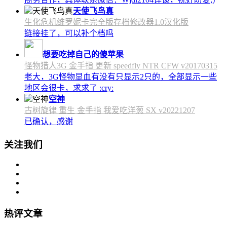
天使飞鸟真
生化危机维罗妮卡完全版存档修改器1.0汉化版
链接挂了，可以补个档吗
想要吃掉自己的傻苹果
怪物猎人3G 金手指 更新 speedfly NTR CFW v20170315
老大，3G怪物显血有没有只显示2只的，全部显示一些
地区会很卡，求求了 :cry:
空神
古树旋律 重生 金手指 我爱吃洋葱 SX v20221207
已确认，感谢
关注我们
热评文章