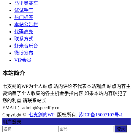
马里奥赛车
试试手气
热门标签
本站公告栏
代码高亮
联系方式
虾米音乐台
微博发布
VIP会员
本站简介
七支剑的WP为个人站点 站内评论不代表本站观点 站点内容主
要涵盖了个人收集的各主机金手指内容 如果本站内容触犯了
您的利益 请联系站长
EMAIL：admin@speedfly.cn
Copyright ©
七支剑的WP
版权所有.
苏ICP备15007107号-1
用户登录