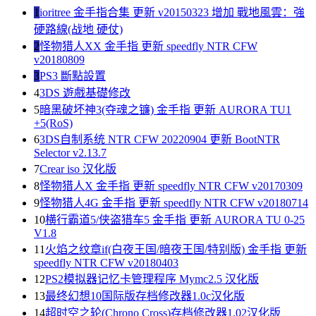
1
ioritree 金手指合集 更新 v20150323 增加 戰地風雲：強
硬路線(战地 硬仗)
2
怪物猎人XX 金手指 更新 speedfly NTR CFW
v20180809
3
PS3 斷點設置
4
3DS 遊戲基礎修改
5
暗黑破坏神3(夺魂之镰) 金手指 更新 AURORA TU1
+5(RoS)
6
3DS自制系统 NTR CFW 20220904 更新 BootNTR
Selector v2.13.7
7
Crear iso 汉化版
8
怪物猎人X 金手指 更新 speedfly NTR CFW v20170309
9
怪物猎人4G 金手指 更新 speedfly NTR CFW v20180714
10
横行霸道5/侠盗猎车5 金手指 更新 AURORA TU 0-25
V1.8
11
火焰之纹章if(白夜王国/暗夜王国/特别版) 金手指 更新
speedfly NTR CFW v20180403
12
PS2模拟器记忆卡管理程序 Mymc2.5 汉化版
13
最终幻想10国际版存档修改器1.0c汉化版
14
超时空之轮(Chrono Cross)存档修改器1.02汉化版