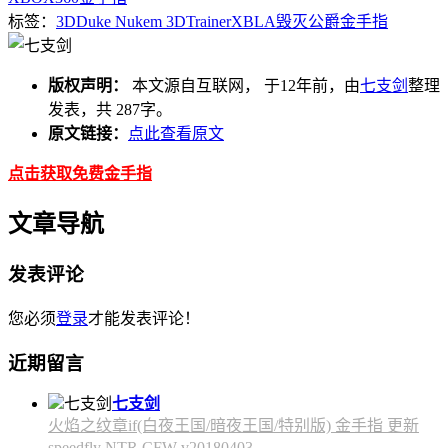
标签：
3D
Duke Nukem 3D
Trainer
XBLA
毁灭公爵
金手指
版权声明：
本文源自互联网， 于12年前，由
七支剑
整理
发表，共 287字。
原文链接：
点此查看原文
点击获取免费金手指
文章导航
发表评论
您必须
登录
才能发表评论！
近期留言
七支剑
火焰之纹章if(白夜王国/暗夜王国/特别版) 金手指 更新
speedfly NTR CFW v20180403