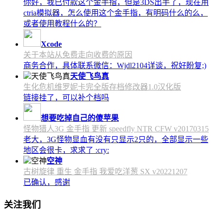
你好，我已付款这个金手指，但是3DS出手了，现在用
ctria模拟器，怎么使用这个金手指，有明码什么的么，
或者使用教程什么的？
Xcode
关于本站从免费走向收费的原因
商务合作，具体联系微信：Wjdl2104详谈，祝好盼复;)
天使飞鸟真
生化危机维罗妮卡完全版存档修改器1.0汉化版
链接挂了，可以补个档吗
想要吃掉自己的傻苹果
怪物猎人3G 金手指 更新 speedfly NTR CFW v20170315
老大，3G怪物显血有没有只显示2只的，全部显示一些
地区会很卡，求求了 :cry:
空神
古树旋律 重生 金手指 我爱吃洋葱 SX v20221207
已确认，感谢
关注我们