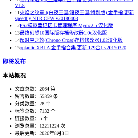
V1.8
11
火焰之纹章if(白夜王国/暗夜王国/特别版) 金手指 更新
speedfly NTR CFW v20180403
12
PS2模拟器记忆卡管理程序 Mymc2.5 汉化版
13
最终幻想10国际版存档修改器1.0c汉化版
14
超时空之轮(Chrono Cross)存档修改器1.02汉化版
15
optantic XBLA 金手指合集 更新 179合1 v20150320
即将发布
本站概况
文章总数：2064 篇
留言数量：55859 条
分类数量：28 个
标签总数：7132 个
链接数量：5 个
浏览总量：12211224 次
最后更新：2026年8月3日