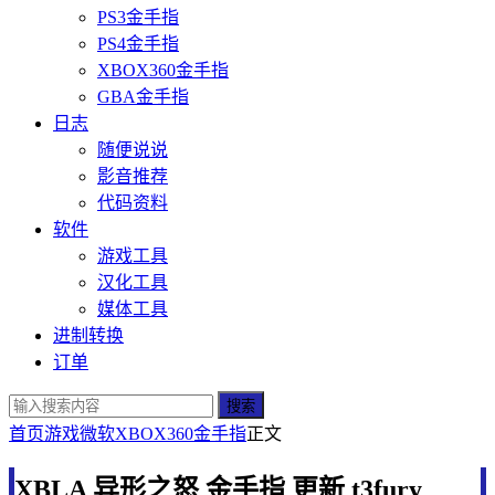
PS3金手指
PS4金手指
XBOX360金手指
GBA金手指
日志
随便说说
影音推荐
代码资料
软件
游戏工具
汉化工具
媒体工具
进制转换
订单
搜索
首页
游戏
微软
XBOX360金手指
正文
XBLA 异形之怒 金手指 更新 t3fury