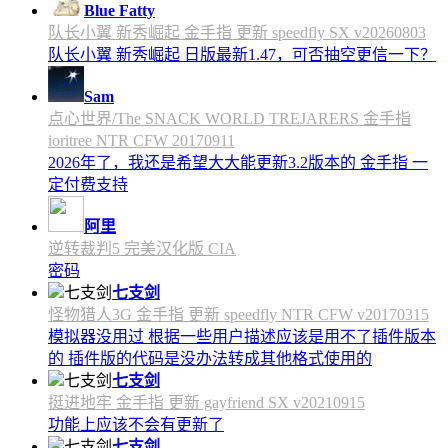
Blue Fatty
队长小翼 新秀崛起 金手指 更新 speedfly SX v20260803
队长小翼 新秀崛起 日版最新1.47，可否抽空更信一下？
Sam
点心世界/The SNACK WORLD TREJARERS 金手指
ioritree NTR CFW 20170911
2026年了，我还是希望大大能更新3.2版本的 金手指 一
定付费支持
阿里
逆转裁判5 完美汉化版 CIA
密码
七支剑
怪物猎人3G 金手指 更新 speedfly NTR CFW v20170315
模拟器没用过 根据一些用户描述应该是用不了插件版本
的 插件版的代码是没办法转成其他格式使用的
七支剑
挺进地牢 金手指 更新 gayfriend SX v20210915
功能上应该不会有更新了
七支剑