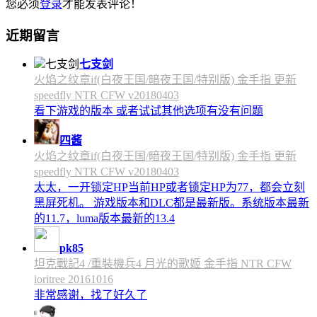
您必须
登录
才能发表评论！
近期留言
七支剑
火焰之纹章if(白夜王国/暗夜王国/特别版) 金手指 更新
speedfly NTR CFW v20180403
看下游戏的版本 或者试试其他选项有没有问题
四酱
火焰之纹章if(白夜王国/暗夜王国/特别版) 金手指 更新
speedfly NTR CFW v20180403
太太，一开锁定HP当前HP或者锁定HP为77，都会立刻
黑屏死机。 游戏版本和DLC都是最新版。系统版本最新
的11.7，luma版本最新的13.4
pk85
坦克戰記4 /重裝機兵4 月光的歌姬 金手指 NTR CFW
ioritree 20161016
非常感谢，找了好久了