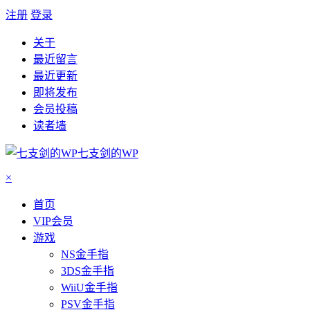
注册
登录
关于
最近留言
最近更新
即将发布
会员投稿
读者墙
七支剑的WP
×
首页
VIP会员
游戏
NS金手指
3DS金手指
WiiU金手指
PSV金手指