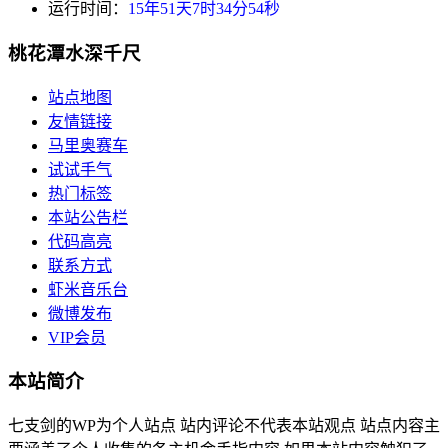
运行时间：
15年51天7时34分54秒
桃花潭水深千尺
站点地图
友情链接
马里奥赛车
试试手气
热门标签
本站公告栏
代码高亮
联系方式
虾米音乐台
微博发布
VIP会员
本站简介
七支剑的WP为个人站点 站内评论不代表本站观点 站点内容主