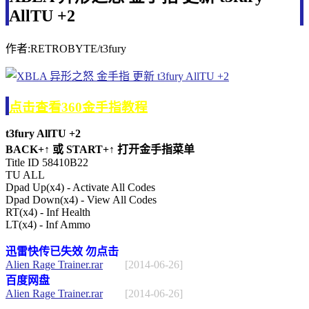
AllTU +2
作者:RETROBYTE/t3fury
点击查看360金手指教程
t3fury AllTU +2
BACK+↑ 或 START+↑ 打开金手指菜单
Title ID 58410B22
TU ALL
Dpad Up(x4) - Activate All Codes
Dpad Down(x4) - View All Codes
RT(x4) - Inf Health
LT(x4) - Inf Ammo
迅雷快传已失效 勿点击
Alien Rage Trainer.rar
[2014-06-26]
百度网盘
Alien Rage Trainer.rar
[2014-06-26]