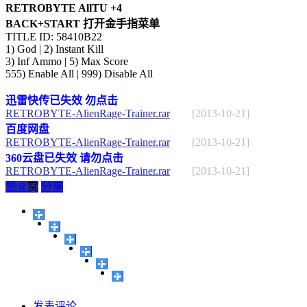
RETROBYTE AllTU +4
BACK+START 打开金手指菜单
TITLE ID: 58410B22
1) God | 2) Instant Kill
3) Inf Ammo | 5) Max Score
555) Enable All | 999) Disable All
迅雷快传已失效 勿点击
RETROBYTE-AlienRage-Trainer.rar
[2013-10-21]
百度网盘
RETROBYTE-AlienRage-Trainer.rar
[2013-10-21]
360云盘已失效 请勿点击
RETROBYTE-AlienRage-Trainer.rar
[2013-10-21]
赞
0
赏
分享
发表评论